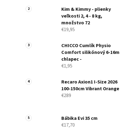
a
n
Kim & Kimmy - plienky
veľkosti 2, 4 - 8 kg,
e
množstvo 72
l
€19,95
CHICCO Cumlík Physio
Comfort silikónový 6-16m
chlapec -
€1,95
Recaro Axion1 I-Size 2026
100-150cm Vibrant Orange
€289
Bábika Evi 35 cm
€17,70