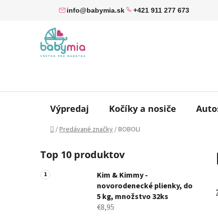
Prejsť
info@babymia.sk
+421 911 277 673
na
obsah
Výpredaj
Kočíky a nosiče
Auto
Domov
/
Predávané značky
/
BOBOLI
B
Top 10 produktov
o
č
Kim & Kimmy -
n
novorodenecké plienky, do
ý
5 kg, množstvo 32ks
p
€8,95