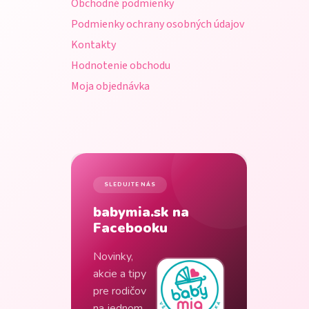
Obchodné podmienky
e
Podmienky ochrany osobných údajov
Kontakty
Hodnotenie obchodu
Moja objednávka
SLEDUJTE NÁS
babymia.sk na
Facebooku
Novinky,
akcie a tipy
pre rodičov
na jednom