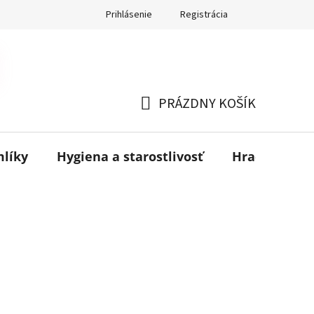
Prihlásenie
Registrácia
PRÁZDNY KOŠÍK
NÁKUPNÝ
KOŠÍK
mlíky
Hygiena a starostlivosť
Hračky
B