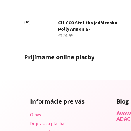
CHICCO Stolička jedálenská
Polly Armonia -
€174,95
Prijímame online platby
Z
á
Informácie pre vás
Blog
p
ä
Avova
O nás
t
ADAC
Doprava a platba
i