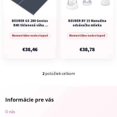
s
p
p
r
r
o
o
BEURER GS 280 Genius
BEURER BY 15 Manuálna
d
BMI Sklenená váha s
odsávačka mlieka
d
u
funkciou výpočtu BMI
u
k
Momentálne nedostupné
Momentálne nedostupné
k
t
t
€38,46
€38,78
o
o
v
v
2
položiek celkom
O
v
l
Z
á
á
d
Informácie pre vás
p
a
ä
c
O nás
t
i