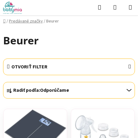
Prejsť
Hľadať
NÁKUP
na
KOŠÍK
obsah
Domov
/
Predávané značky
/
Beurer
Beurer
OTVORIŤ FILTER
R
Radiť podľa:
Odporúčame
a
d
V
e
ý
n
p
i
i
e