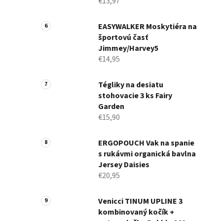
€13,97
EASYWALKER Moskytiéra na
športovú časť
Jimmey/Harvey5
€14,95
Tégliky na desiatu
stohovacie 3 ks Fairy
Garden
€15,90
ERGOPOUCH Vak na spanie
s rukávmi organická bavlna
Jersey Daisies
€20,95
Venicci TINUM UPLINE 3
kombinovaný kočík +