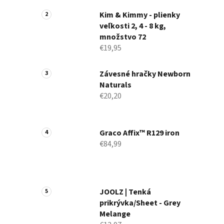
a
n
Kim & Kimmy - plienky
veľkosti 2, 4 - 8 kg,
e
množstvo 72
l
€19,95
Závesné hračky Newborn
Naturals
€20,20
Graco Affix™ R129 iron
€84,99
JOOLZ | Tenká
prikrývka/Sheet - Grey
Melange