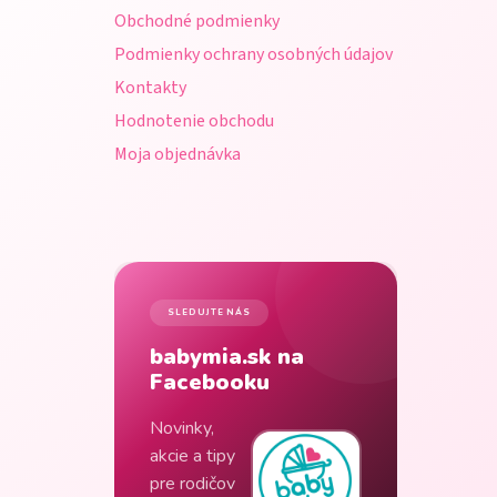
i
Obchodné podmienky
e
Podmienky ochrany osobných údajov
Kontakty
Hodnotenie obchodu
Moja objednávka
SLEDUJTE NÁS
babymia.sk na
Facebooku
Novinky,
akcie a tipy
pre rodičov