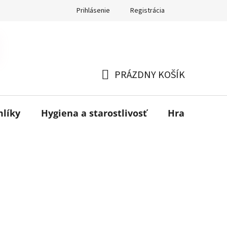
Prihlásenie
Registrácia
PRÁZDNY KOŠÍK
NÁKUPNÝ
KOŠÍK
mlíky
Hygiena a starostlivosť
Hračky
B