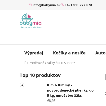
Prejsť
info@babymia.sk
+421 911 277 673
na
obsah
Výpredaj
Kočíky a nosiče
Auto
Domov
/
Predávané značky
/
BELLAHAPPY
B
Top 10 produktov
o
č
Kim & Kimmy -
n
novorodenecké plienky, do
ý
5 kg, množstvo 32ks
p
€8,95