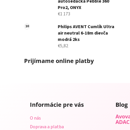
autosedačka Pebble 360
Pro2, ONYX
€1 173
Philips AVENT Cumlík Ultra
air neutral 6-18m dievča
modrá 2ks
€5,82
Prijímame online platby
Z
á
Informácie pre vás
Blog
p
ä
Avova
O nás
t
ADAC
Doprava a platba