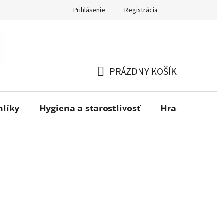
Prihlásenie
Registrácia
PRÁZDNY KOŠÍK
NÁKUPNÝ
KOŠÍK
mlíky
Hygiena a starostlivosť
Hračky
B