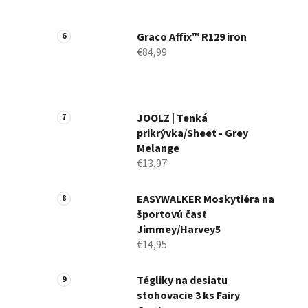
Graco Affix™ R129 iron
€84,99
JOOLZ | Tenká
prikrývka/Sheet - Grey
Melange
€13,97
EASYWALKER Moskytiéra na
športovú časť
Jimmey/Harvey5
€14,95
Tégliky na desiatu
stohovacie 3 ks Fairy