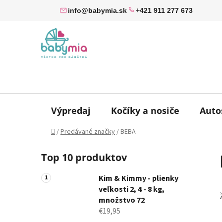
Prejsť
info@babymia.sk
+421 911 277 673
na
obsah
Výpredaj
Kočíky a nosiče
Auto
Domov
/
Predávané značky
/
BEBA
B
Top 10 produktov
o
č
Kim & Kimmy - plienky
n
veľkosti 2, 4 - 8 kg,
ý
množstvo 72
p
€19,95