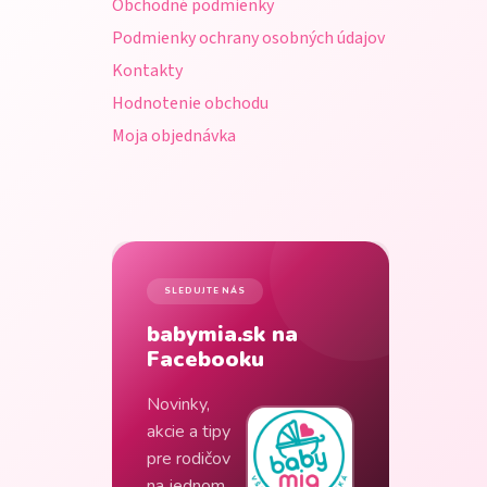
Obchodné podmienky
e
Podmienky ochrany osobných údajov
Kontakty
Hodnotenie obchodu
Moja objednávka
SLEDUJTE NÁS
babymia.sk na
Facebooku
Novinky,
akcie a tipy
pre rodičov
na jednom