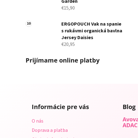
Garden
€15,90
ERGOPOUCH Vak na spanie
s rukávmi organická bavlna
Jersey Daisies
€20,95
Prijímame online platby
Z
á
Informácie pre vás
Blog
p
ä
Avova
O nás
t
ADAC
Doprava a platba
i