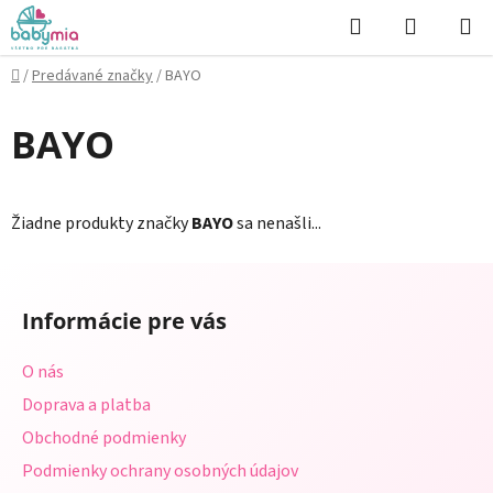
Prejsť
Hľadať
NÁKUP
na
KOŠÍK
obsah
Domov
/
Predávané značky
/
BAYO
BAYO
Žiadne produkty značky
BAYO
sa nenašli...
Z
á
Informácie pre vás
p
ä
O nás
t
Doprava a platba
i
Obchodné podmienky
e
Podmienky ochrany osobných údajov