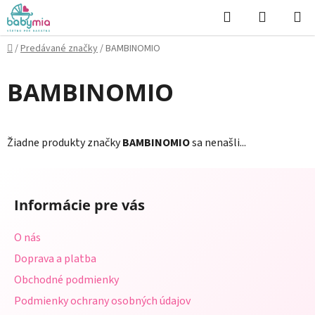
Prejsť
Hľadať
NÁKUP
na
KOŠÍK
obsah
Domov
/
Predávané značky
/
BAMBINOMIO
BAMBINOMIO
Žiadne produkty značky
BAMBINOMIO
sa nenašli...
Z
á
Informácie pre vás
p
ä
O nás
t
Doprava a platba
i
Obchodné podmienky
e
Podmienky ochrany osobných údajov