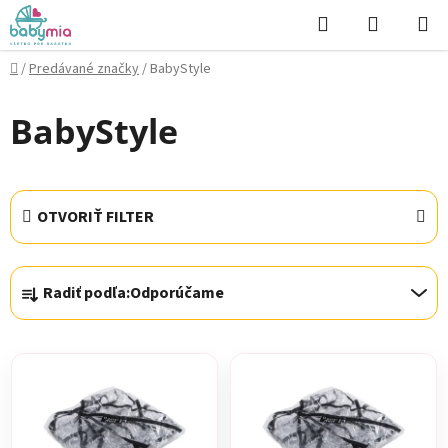
Prejsť
Hľadať
NÁKUP
na
KOŠÍK
obsah
Domov
/
Predávané značky
/
BabyStyle
BabyStyle
OTVORIŤ FILTER
R
Radiť podľa:
Odporúčame
a
d
V
e
ý
n
p
i
i
e