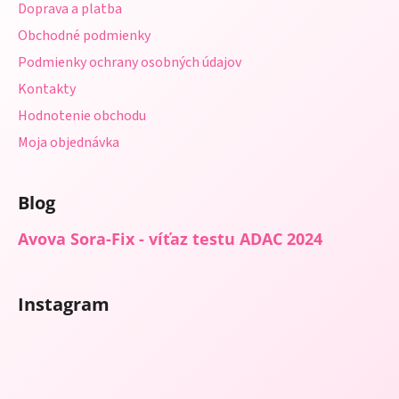
Doprava a platba
i
e
p
Obchodné podmienky
e
r
Podmienky ochrany osobných údajov
v
Kontakty
k
y
Hodnotenie obchodu
v
Moja objednávka
ý
p
i
Blog
s
u
Avova Sora-Fix - víťaz testu ADAC 2024
Instagram