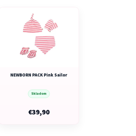
V
ý
p
i
s
p
r
o
d
NEWBORN PACK Pink Sailor
u
k
t
Skladom
o
v
€39,90
O