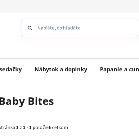
sedačky
Nábytok a doplnky
Papanie a cu
Baby Bites
Stránka
1
z
1
-
1
položiek celkom