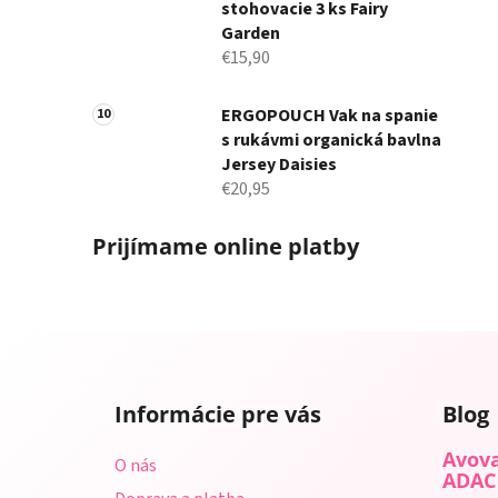
stohovacie 3 ks Fairy
Garden
€15,90
ERGOPOUCH Vak na spanie
s rukávmi organická bavlna
Jersey Daisies
€20,95
Prijímame online platby
Z
á
Informácie pre vás
Blog
p
ä
Avova
O nás
t
ADAC