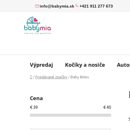
Prejsť
info@babymia.sk
+421 911 277 673
na
obsah
Výpredaj
Kočíky a nosiče
Auto
Domov
/
Predávané značky
/
Baby Bites
B
o
Cena
č
€
39
€
40
n
ý
p