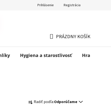
Prihlásenie
Registrácia
PRÁZDNY KOŠÍK
NÁKUPNÝ
KOŠÍK
mlíky
Hygiena a starostlivosť
Hračky
B
R
Radiť podľa:
Odporúčame
a
d