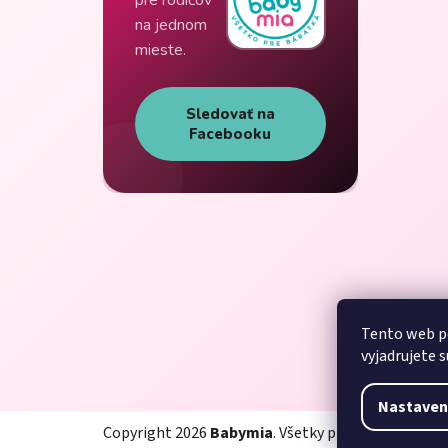
na jednom
mieste.
Sledovať na
Facebooku
Tento web p
vyjadrujete s
Nastaven
Copyright 2026
Babymia
. Všetky práva vyhradené.