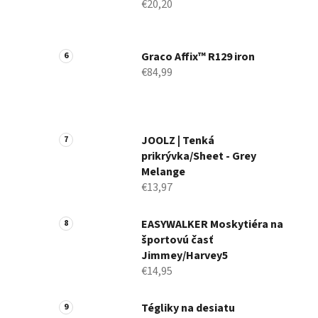
€20,20
Graco Affix™ R129 iron
€84,99
JOOLZ | Tenká
prikrývka/Sheet - Grey
Melange
€13,97
EASYWALKER Moskytiéra na
športovú časť
Jimmey/Harvey5
€14,95
Tégliky na desiatu