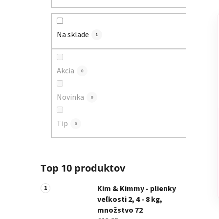
a
n
e
Na sklade
1
l
Akcia
0
Novinka
0
Tip
0
Top 10 produktov
Kim & Kimmy - plienky
veľkosti 2, 4 - 8 kg,
množstvo 72