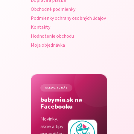
Doprava a platba
i
Obchodné podmienky
e
Podmienky ochrany osobných údajov
Kontakty
Hodnotenie obchodu
Moja objednávka
SLEDUJTE NÁS
babymia.sk na
Facebooku
Novinky,
akcie a tipy
pre rodičov