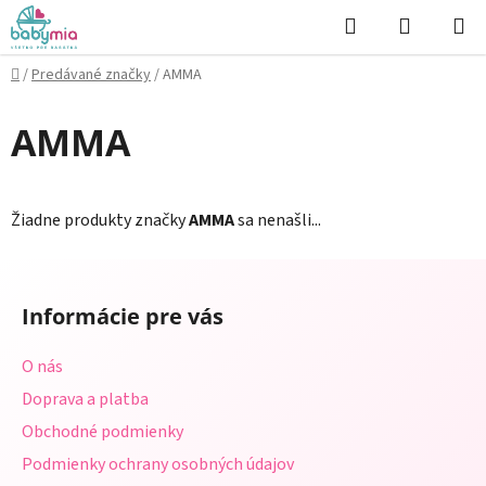
Prejsť
Hľadať
NÁKUP
na
KOŠÍK
obsah
Domov
/
Predávané značky
/
AMMA
AMMA
Žiadne produkty značky
AMMA
sa nenašli...
Z
á
Informácie pre vás
p
ä
O nás
t
Doprava a platba
i
Obchodné podmienky
e
Podmienky ochrany osobných údajov