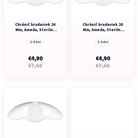
s
p
p
r
r
o
o
Chránič bradaviek 24
Chránič bradaviek 20
d
Mm, Ameda, Sterilné
Mm, Ameda, Sterilné
d
u
Balenie
Balenie
u
k
2-4 dni
2-4 dni
k
t
t
€4,90
€4,90
o
o
€7,60
€7,60
v
v