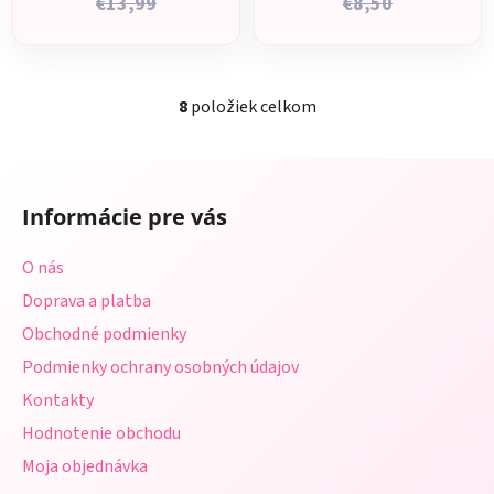
€13,99
€8,50
8
položiek celkom
O
v
l
Z
á
á
d
Informácie pre vás
p
a
ä
c
O nás
t
i
Doprava a platba
i
e
p
Obchodné podmienky
e
r
Podmienky ochrany osobných údajov
v
Kontakty
k
y
Hodnotenie obchodu
v
Moja objednávka
ý