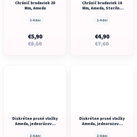
Chránič bradaviek 20
Chránič bradaviek 16
Mm, Ameda
Mm, Ameda, Sterilné
Balenie
2-4 dni
2-4 dni
€5,90
€4,90
€8,60
€7,60
Diskrétne prsné vložky
Diskrétne prsné vložky
Ameda, jednorázové,
Ameda, jednorazové,
Moistureguard, 50 ks
MoistureGuard, 1ks
2-4 dni
2-4 dni