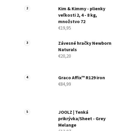
a
n
Kim & Kimmy - plienky
veľkosti 2, 4 - 8 kg,
e
množstvo 72
l
€19,95
Závesné hračky Newborn
Naturals
€20,20
Graco Affix™ R129 iron
€84,99
JOOLZ | Tenká
prikrývka/Sheet - Grey
Melange