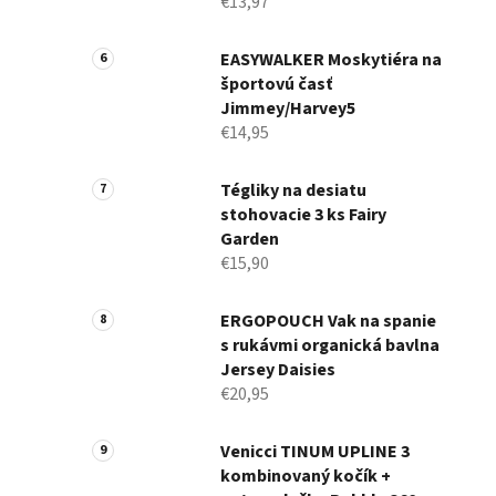
€13,97
EASYWALKER Moskytiéra na
športovú časť
Jimmey/Harvey5
€14,95
Tégliky na desiatu
stohovacie 3 ks Fairy
Garden
€15,90
ERGOPOUCH Vak na spanie
s rukávmi organická bavlna
Jersey Daisies
€20,95
Venicci TINUM UPLINE 3
kombinovaný kočík +