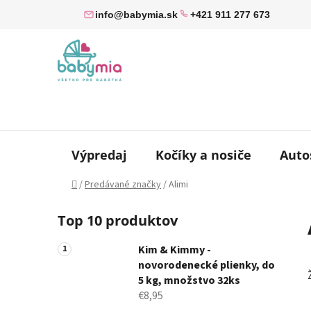
Prejsť
info@babymia.sk
+421 911 277 673
na
obsah
Výpredaj
Kočíky a nosiče
Auto
Domov
/
Predávané značky
/
Alimi
B
Top 10 produktov
o
č
Kim & Kimmy -
n
novorodenecké plienky, do
ý
5 kg, množstvo 32ks
p
€8,95