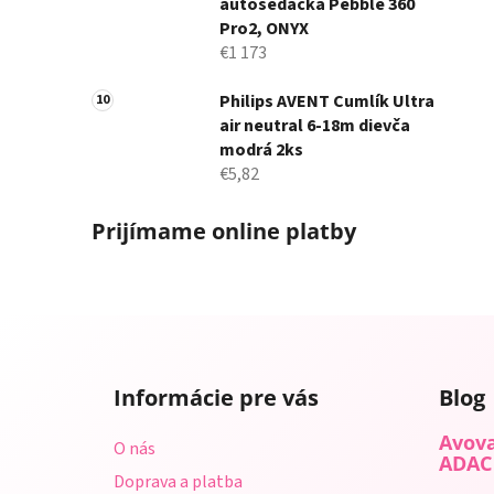
autosedačka Pebble 360
Pro2, ONYX
€1 173
Philips AVENT Cumlík Ultra
air neutral 6-18m dievča
modrá 2ks
€5,82
Prijímame online platby
Z
á
Informácie pre vás
Blog
p
ä
Avova
O nás
t
ADAC
Doprava a platba