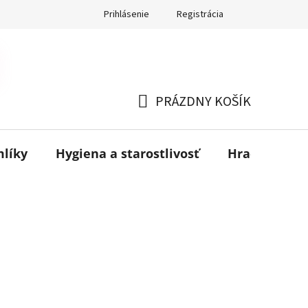
Prihlásenie
Registrácia
PRÁZDNY KOŠÍK
NÁKUPNÝ
KOŠÍK
mlíky
Hygiena a starostlivosť
Hračky
B