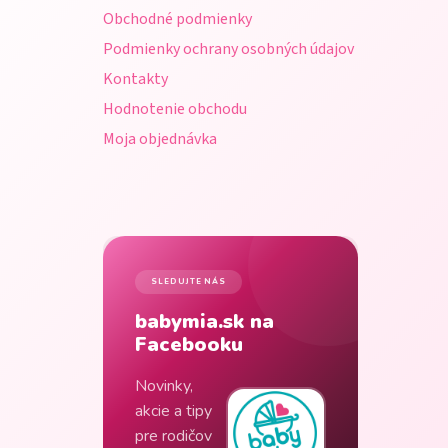
i
Obchodné podmienky
e
Podmienky ochrany osobných údajov
Kontakty
Hodnotenie obchodu
Moja objednávka
SLEDUJTE NÁS
babymia.sk na
Facebooku
Novinky,
akcie a tipy
pre rodičov