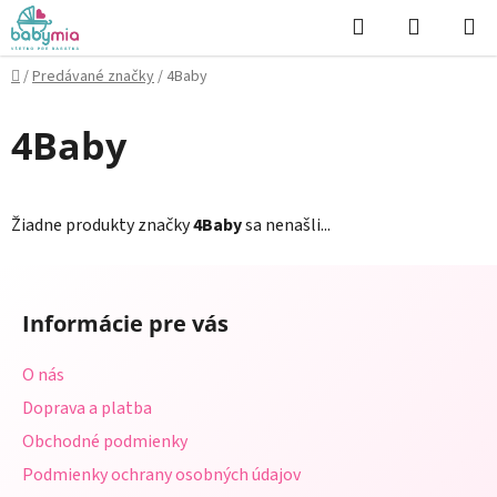
Prejsť
Hľadať
NÁKUP
na
KOŠÍK
obsah
Domov
/
Predávané značky
/
4Baby
4Baby
Žiadne produkty značky
4Baby
sa nenašli...
Z
á
Informácie pre vás
p
ä
O nás
t
Doprava a platba
i
Obchodné podmienky
e
Podmienky ochrany osobných údajov