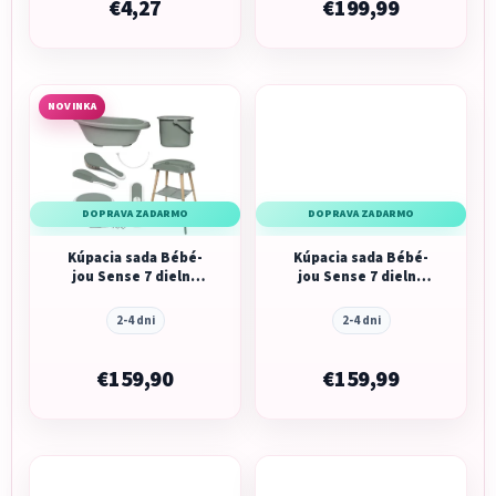
€4,27
€199,99
NOVINKA
DOPRAVA ZADARMO
DOPRAVA ZADARMO
Kúpacia sada Bébé-
Kúpacia sada Bébé-
jou Sense 7 dielna
jou Sense 7 dielna
White
Light Oat
2-4 dni
2-4 dni
€159,90
€159,99