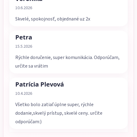
Hodnotenie obchodu je 5 z 5 hviezdičiek.
10.6.2026
Skvelé, spokojnosť, objednané uz 2x
Petra
Hodnotenie obchodu je 5 z 5 hviezdičiek.
15.5.2026
Rýchle doručenie, super komunikácia. Odporúčam,
určite sa vrátim
Patrícia Plevová
Hodnotenie obchodu je 5 z 5 hviezdičiek.
10.4.2026
Všetko bolo zatiaľ úplne super, rýchle
dodanie,skvelý prístup, skvelé ceny.. určite
odporúčam:)