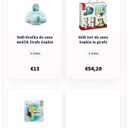
Vulli Hračka do vane
Vulli Set do vane
mráčik žirafy Sophie
Sophie la girafe
2-4 dni
2-4 dni
€13
€54,20