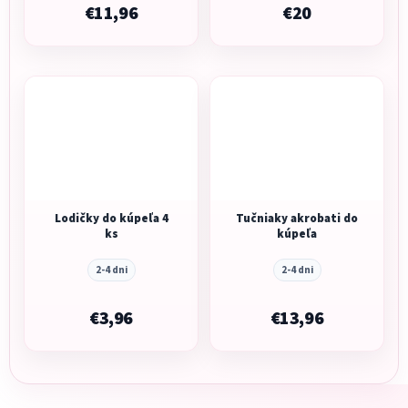
€11,96
€20
Lodičky do kúpeľa 4
Tučniaky akrobati do
ks
kúpeľa
2-4 dni
2-4 dni
€3,96
€13,96
Z