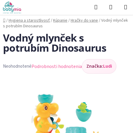
Prejsť
Hľadať
NÁKUP
na
KOŠÍK
obsah
Domov
/
Hygiena a starostlivosť
/
Kúpanie
/
Hračky do vane
/
Vodný mlynček
s potrubím Dinosaurus
Vodný mlynček s
potrubím Dinosaurus
Značka:
Ludi
Podrobnosti hodnotenia
Neohodnotené
Priemerné
hodnotenie
produktu
je
0,0
z
5
hviezdičiek.