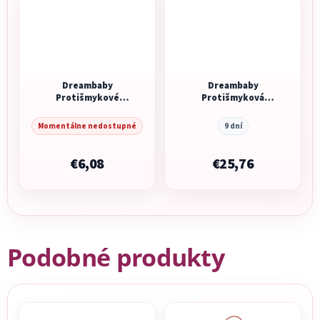
Dreambaby
Dreambaby
Protišmykové
Protišmyková
nálepky do vane
podložka s tepelným
modrá/fialová/žltá
senzorom
Momentálne nedostupné
9 dní
€6,08
€25,76
Podobné produkty