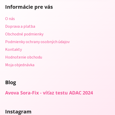
á
Informácie pre vás
p
ä
O nás
t
Doprava a platba
i
Obchodné podmienky
e
Podmienky ochrany osobných údajov
Kontakty
Hodnotenie obchodu
Moja objednávka
Blog
Avova Sora-Fix - víťaz testu ADAC 2024
Instagram