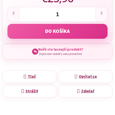
Jednotková cena:
DO KOŠÍKA
Našli ste lacnejší produkt?
%
Dajte nám vedieť a cenu preveríme
Tlač
Opýtať sa
Strážiť
Zdieľať