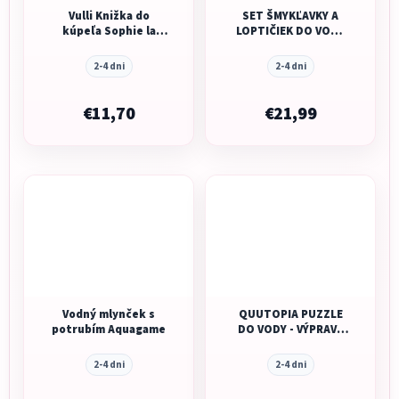
Vulli Knižka do
SET ŠMYKĽAVKY A
kúpeľa Sophie la
LOPTIČIEK DO VODY
girafe
MATCHSTICK MONKEY
PINK
2-4 dni
2-4 dni
€11,70
€21,99
Vodný mlynček s
QUUTOPIA PUZZLE
potrubím Aquagame
DO VODY - VÝPRAVA
NA MORE
2-4 dni
2-4 dni