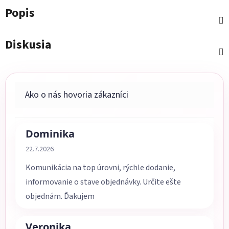
Popis
Diskusia
Dominika
Hodnotenie obchodu je 5 z 5 hviezdičiek.
22.7.2026
Komunikácia na top úrovni, rýchle dodanie,
informovanie o stave objednávky. Určite ešte
objednám. Ďakujem
Veronika