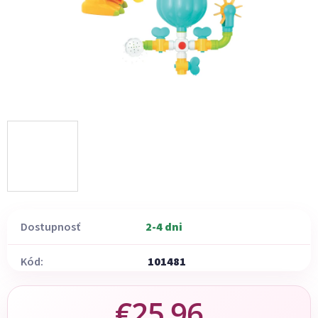
Dostupnosť
2-4 dni
Kód:
101481
€25,96