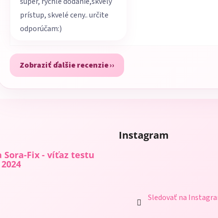
super, rýchle dodanie,skvelý
prístup, skvelé ceny.. určite
odporúčam:)
Zobraziť ďalšie recenzie
Instagram
 Sora-Fix - víťaz testu
 2024
Sledovať na Instagr