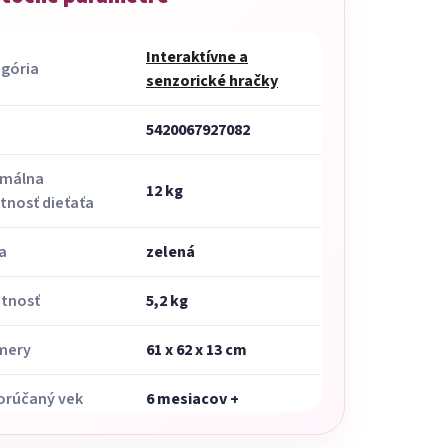
Interaktívne a
gória
senzorické hračky
5420067927082
imálna
12 kg
nosť dieťaťa
a
zelená
tnosť
5,2 kg
mery
61 x 62 x 13 cm
orúčaný vek
6 mesiacov +