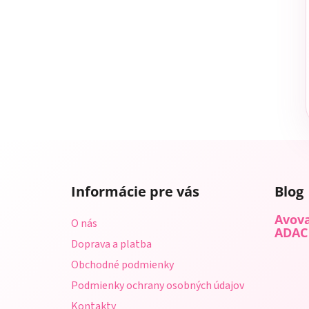
Z
á
Informácie pre vás
Blog
p
ä
Avova
O nás
t
ADAC
Doprava a platba
i
Obchodné podmienky
e
Podmienky ochrany osobných údajov
Kontakty