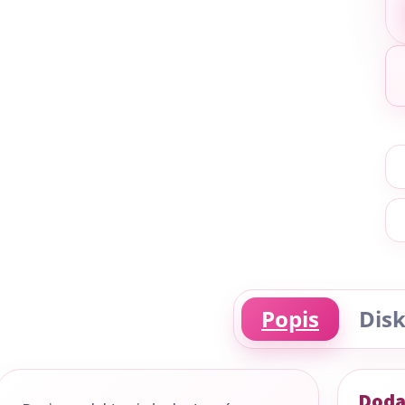
Popis
Disk
Doda