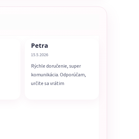
Petra
5 z 5 hviezdičiek.
Hodnotenie obchodu je 5 z 5 hviezdičiek.
15.5.2026
Rýchle doručenie, super
komunikácia. Odporúčam,
určite sa vrátim