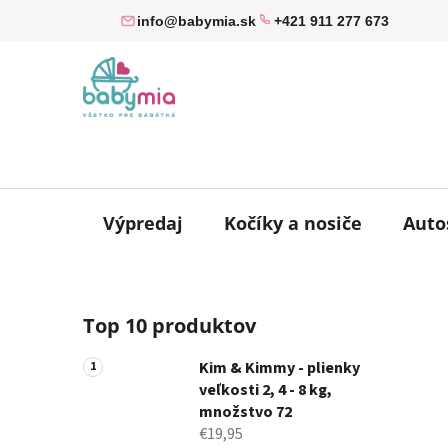
Prejsť
info@babymia.sk
+421 911 277 673
na
obsah
Výpredaj
Kočíky a nosiče
Auto
B
Top 10 produktov
o
č
Kim & Kimmy - plienky
n
veľkosti 2, 4 - 8 kg,
ý
množstvo 72
p
€19,95