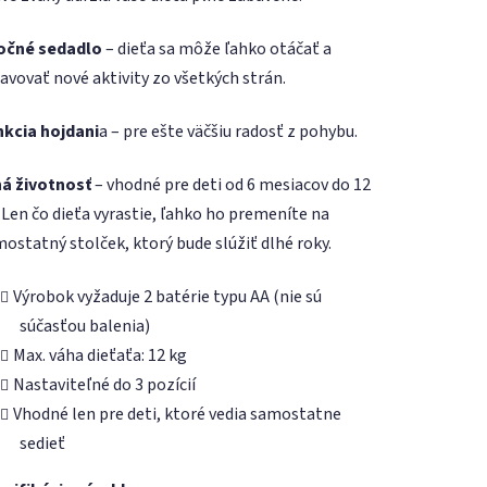
očné sedadlo
– dieťa sa môže ľahko otáčať a
avovať nové aktivity zo všetkých strán.
nkcia hojdani
a – pre ešte väčšiu radosť z pohybu.
há životnosť
– vhodné pre deti od 6 mesiacov do 12
 Len čo dieťa vyrastie, ľahko ho premeníte na
ostatný stolček, ktorý bude slúžiť dlhé roky.
Výrobok vyžaduje 2 batérie typu AA (nie sú
súčasťou balenia)
Max. váha dieťaťa: 12 kg
Nastaviteľné do 3 pozícií
Vhodné len pre deti, ktoré vedia samostatne
sedieť