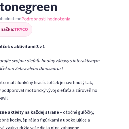
tonegreen
Podrobnosti hodnotenia
ohodnotené
iemerné
Značka:
TRYCO
dnotenie
oduktu
lček s aktivitami 3 v 1
rajte svojmu dieťaťu hodiny zábavy s interaktívnym
lčekom Zebra alebo Dinosaurus!
ezdičiek.
to multifunkčný hrací stolček je navrhnutý tak,
 podporoval motorický vývoj dieťaťa a zároveň ho
avil.
ne aktivity na každej strane
– otočné guľôčky,
ebné kocky, špirála s figúrkami a upokojujúce a
vé zvuky udržia vaše dieťa plne zabavené.