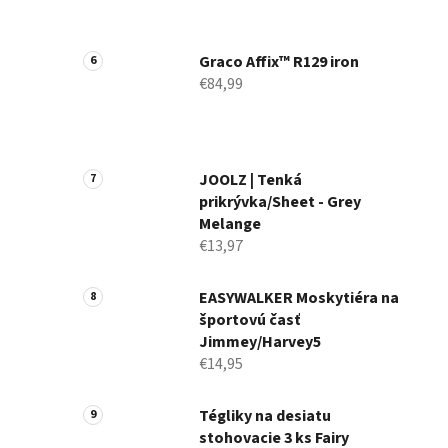
Graco Affix™ R129 iron
€84,99
JOOLZ | Tenká
prikrývka/Sheet - Grey
Melange
€13,97
EASYWALKER Moskytiéra na
športovú časť
Jimmey/Harvey5
€14,95
Tégliky na desiatu
stohovacie 3 ks Fairy