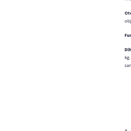
Ot
obj
Fu
Dl
kg.
sam