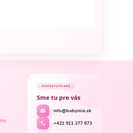
KONTAKTUJTE NÁS
Sme tu pre vás
info@babymia.sk
ame
+421 911 277 673