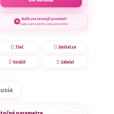
DO KOŠÍKA
Našli ste lacnejší produkt?
%
Dajte nám vedieť a cenu preveríme
Tlač
Opýtať sa
Strážiť
Zdieľať
usia
točné parametre