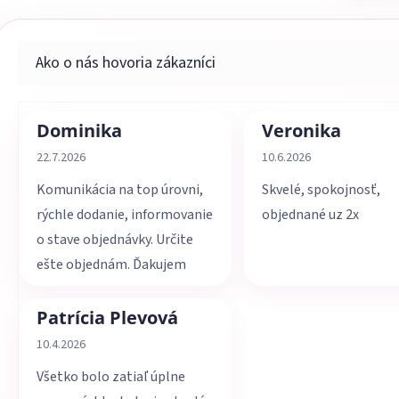
Dominika
Veronika
Hodnotenie obchodu je 5 z 5 hviezdičiek.
Hodnotenie obchodu je 
22.7.2026
10.6.2026
Komunikácia na top úrovni,
Skvelé, spokojnosť,
rýchle dodanie, informovanie
objednané uz 2x
o stave objednávky. Určite
ešte objednám. Ďakujem
Patrícia Plevová
Hodnotenie obchodu je 5 z 5 hviezdičiek.
10.4.2026
Všetko bolo zatiaľ úplne