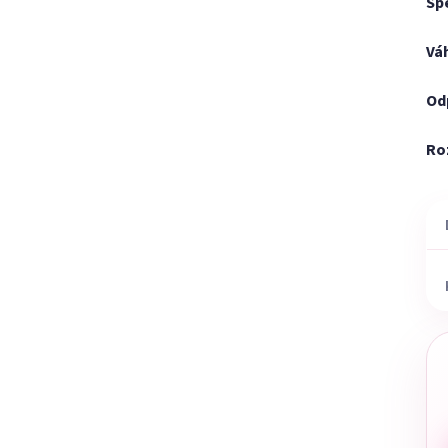
Šp
Vá
Od
Ro