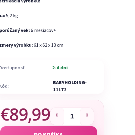
ecifikácia výrobku:
ha:
5,2 kg
porúčaný vek:
6 mesiacov+
zmery výrobku:
61 x 62 x 13 cm
Dostupnosť
2-4 dni
BABYHOLDING-
Kód:
11172
€89,99
Jednotková cena: