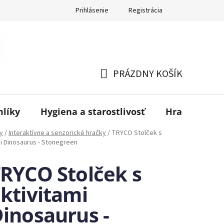
Prihlásenie
Registrácia
PRÁZDNY KOŠÍK
NÁKUPNÝ
KOŠÍK
mlíky
Hygiena a starostlivosť
Hračky
B
y
/
Interaktívne a senzorické hračky
/
TRYCO Stolček s
mi Dinosaurus - Stonegreen
RYCO Stolček s
ktivitami
inosaurus -