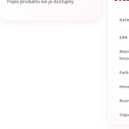
Popis produktu nie je dostupný
Kate
EAN
Max
hmot
Farb
Hmo
Roz
Odp