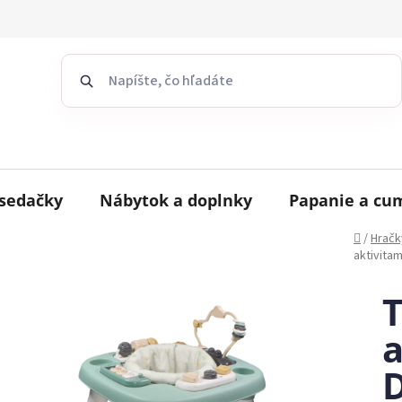
sedačky
Nábytok a doplnky
Papanie a cu
Domov
/
Hračk
aktivita
T
a
D