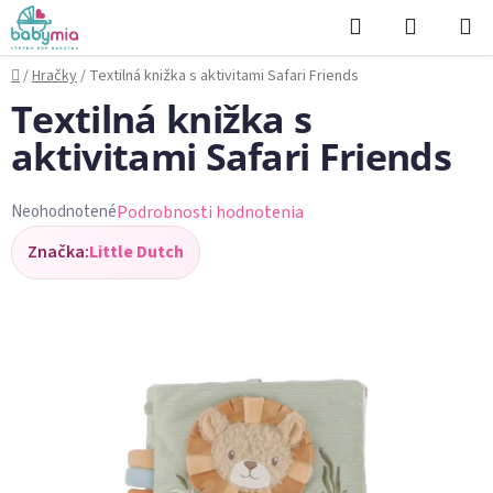
Prejsť
Hľadať
NÁKUP
na
KOŠÍK
obsah
Domov
/
Hračky
/
Textilná knižka s aktivitami Safari Friends
Textilná knižka s
aktivitami Safari Friends
Podrobnosti hodnotenia
Neohodnotené
Priemerné
Značka:
Little Dutch
hodnotenie
produktu
je
0,0
z
5
hviezdičiek.