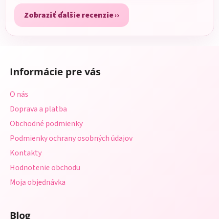
Zobraziť ďalšie recenzie
Z
á
Informácie pre vás
p
ä
O nás
t
Doprava a platba
i
Obchodné podmienky
e
Podmienky ochrany osobných údajov
Kontakty
Hodnotenie obchodu
Moja objednávka
Blog