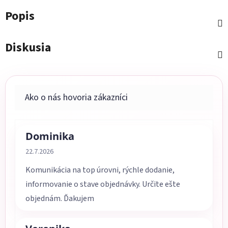
Popis
Diskusia
Dominika
Hodnotenie obchodu je 5 z 5 hviezdičiek.
22.7.2026
Komunikácia na top úrovni, rýchle dodanie,
informovanie o stave objednávky. Určite ešte
objednám. Ďakujem