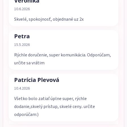
Veronika
Hodnotenie obchodu je 5 z 5 hviezdičiek.
10.6.2026
Skvelé, spokojnosť, objednané uz 2x
Petra
Hodnotenie obchodu je 5 z 5 hviezdičiek.
15.5.2026
Rýchle doručenie, super komunikácia. Odporúčam,
určite sa vrátim
Patrícia Plevová
Hodnotenie obchodu je 5 z 5 hviezdičiek.
10.4.2026
Všetko bolo zatiaľ úplne super, rýchle
dodanie,skvelý prístup, skvelé ceny.. určite
odporúčam:)