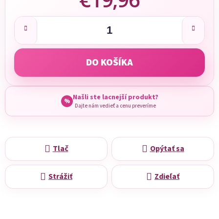
Jednotková cena:
DO KOŠÍKA
Našli ste lacnejší produkt?
%
Dajte nám vedieť a cenu preveríme
Tlač
Opýtať sa
Strážiť
Zdieľať