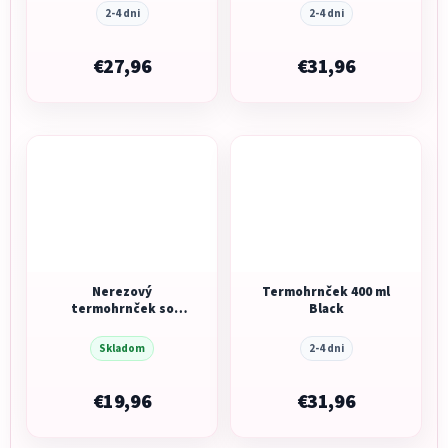
2-4 dni
2-4 dni
€27,96
€31,96
Nerezový
Termohrnček 400 ml
termohrnček so
Black
slamkou Stream
Turquoise 950 ml
Skladom
2-4 dni
€19,96
€31,96