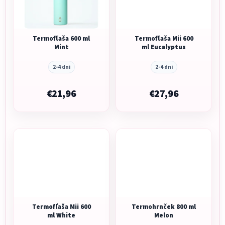
Termofľaša 600 ml
Termofľaša Mii 600
Mint
ml Eucalyptus
2-4 dni
2-4 dni
€21,96
€27,96
Termofľaša Mii 600
Termohrnček 800 ml
ml White
Melon