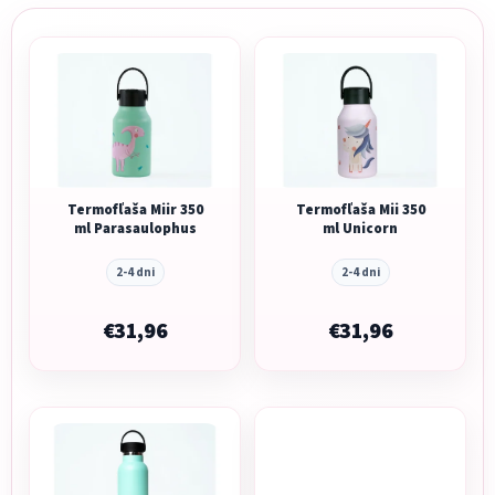
Termofľaša Miir 350
Termofľaša Mii 350
ml Parasaulophus
ml Unicorn
2-4 dni
2-4 dni
€31,96
€31,96