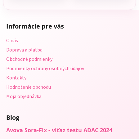
Z
á
Informácie pre vás
p
ä
O nás
t
Doprava a platba
i
Obchodné podmienky
e
Podmienky ochrany osobných údajov
Kontakty
Hodnotenie obchodu
Moja objednávka
Blog
Avova Sora-Fix - víťaz testu ADAC 2024