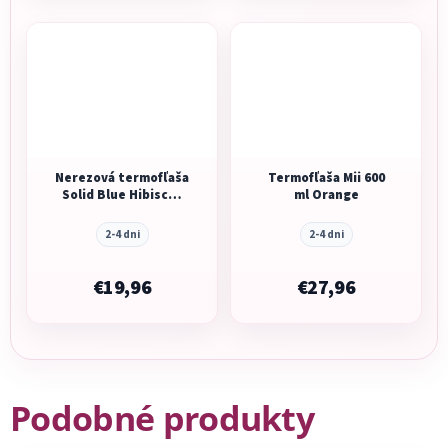
Nerezová termofľaša
Termofľaša Mii 600
Solid Blue Hibiscus
ml Orange
630 ml
2-4 dni
2-4 dni
€19,96
€27,96
Podobné produkty