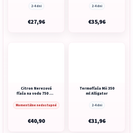
2-4 dni
2-4 dni
€27,96
€35,96
Citron Nerezová
Termofľaša Mii 350
fľaša na vodu 750 ml -
ml Alligator
Black
Momentálne nedostupné
2-4 dni
€40,90
€31,96