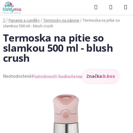
Prejsť
Hľadať
NÁKUP
na
KOŠÍK
obsah
Domov
/
Papanie a cumlíky
/
Termosky na nápoje
/
Termoska na pitie so
slamkou 500 ml - blush crush
Termoska na pitie so
slamkou 500 ml - blush
crush
Značka:
b.box
Podrobnosti hodnotenia
Neohodnotené
Priemerné
hodnotenie
produktu
je
0,0
z
5