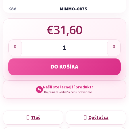
Kód:
MIMMO-0875
€31,60
Jednotková cena:
DO KOŠÍKA
Našli ste lacnejší produkt?
%
Dajte nám vedieť a cenu preveríme
Tlač
Opýtať sa