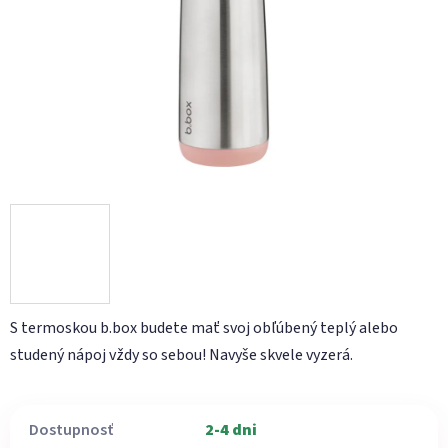
hviezdičiek.
S termoskou b.box budete mať svoj obľúbený teplý alebo
studený nápoj vždy so sebou! Navyše skvele vyzerá.
Dostupnosť
2-4 dni