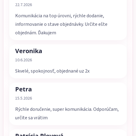
Hodnotenie obchodu je 5 z 5 hviezdičiek.
22.7.2026
Komunikácia na top úrovni, rýchle dodanie,
informovanie o stave objednávky. Určite ešte
objednám. Ďakujem
Veronika
Hodnotenie obchodu je 5 z 5 hviezdičiek.
10.6.2026
Skvelé, spokojnosť, objednané uz 2x
Petra
Hodnotenie obchodu je 5 z 5 hviezdičiek.
15.5.2026
Rýchle doručenie, super komunikácia. Odporúčam,
určite sa vrátim
Patrícia Plevová