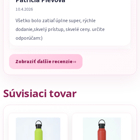
Hodnotenie obchodu je 5 z 5 hviezdičiek.
10.4.2026
Všetko bolo zatiaľ úplne super, rýchle
dodanie,skvelý prístup, skvelé ceny.. určite
odporúčam:)
Zobraziť ďalšie recenzie
Súvisiaci tovar