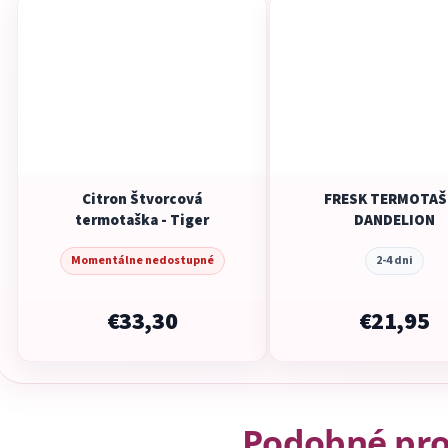
Citron Štvorcová
FRESK TERMOTAŠ
termotaška - Tiger
DANDELION
Momentálne nedostupné
2-4 dni
€33,30
€21,95
Podobné pr