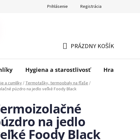
Prihlásenie
Registrácia
PRÁZDNY KOŠÍK
NÁKUPNÝ
KOŠÍK
mlíky
Hygiena a starostlivosť
Hračky
B
ie a cumlíky
/
Termotašky, termoobaly na fľaše
/
lačné púzdro na jedlo veľké Foody Black
ermoizolačné
úzdro na jedlo
eľké Foody Black