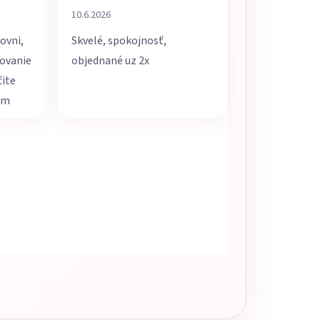
5 z 5 hviezdičiek.
Hodnotenie obchodu je 5 z 5 hviezdičiek.
10.6.2026
ovni,
Skvelé, spokojnosť,
movanie
objednané uz 2x
čite
em