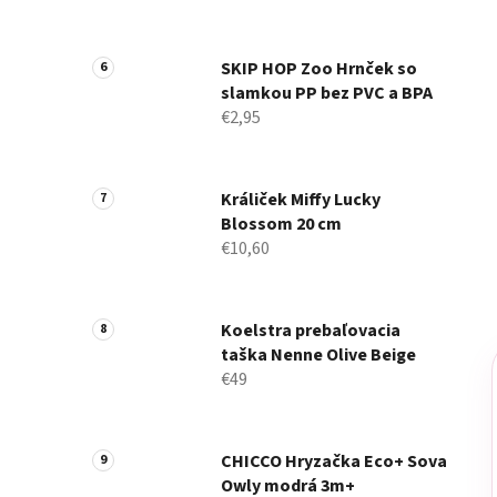
SKIP HOP Zoo Hrnček so
slamkou PP bez PVC a BPA
€2,95
Králiček Miffy Lucky
Blossom 20 cm
€10,60
Koelstra prebaľovacia
taška Nenne Olive Beige
€49
CHICCO Hryzačka Eco+ Sova
Owly modrá 3m+