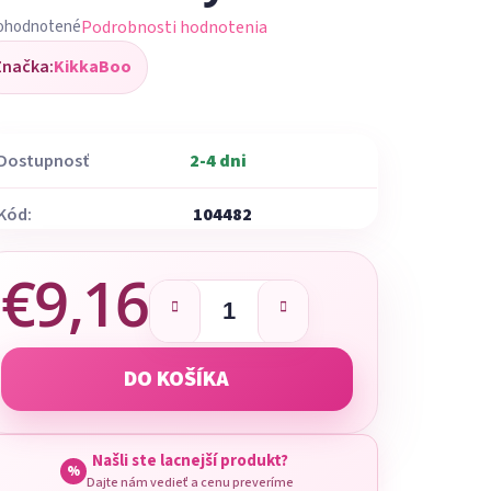
Podrobnosti hodnotenia
ohodnotené
iemerné
Značka:
KikkaBoo
dnotenie
oduktu
Dostupnosť
2-4 dni
Kód:
104482
ezdičiek.
€9,16
Jednotková cena:
DO KOŠÍKA
Našli ste lacnejší produkt?
%
Dajte nám vedieť a cenu preveríme