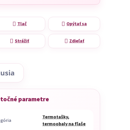
Tlač
Opýtať sa
Strážiť
Zdieľať
usia
točné parametre
Termotašky,
gória
termoobaly na fľaše