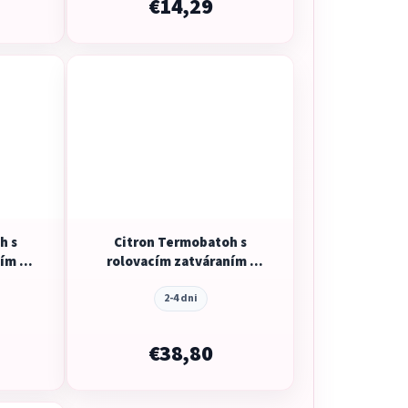
€14,29
h s
Citron Termobatoh s
ím –
rolovacím zatváraním -
e
Cherry
2-4 dni
€38,80