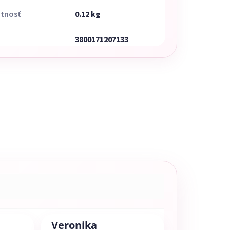
tnosť
0.12 kg
3800171207133
Veronika