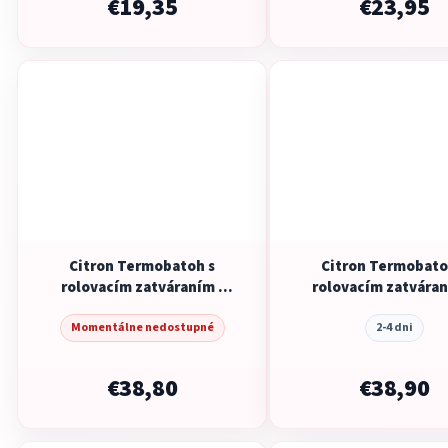
€19,35
€23,95
Citron Termobatoh s
Citron Termobato
rolovacím zatváraním -
rolovacím zatváran
Unicorn
Sophie La Giraf
Momentálne nedostupné
2-4 dni
€38,80
€38,90