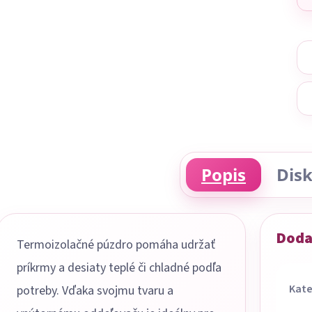
Popis
Disk
Doda
Termoizolačné púzdro pomáha udržať
príkrmy a desiaty teplé či chladné podľa
Kate
potreby. Vďaka svojmu tvaru a