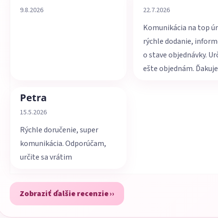
Hodnotenie obchodu je 5 z 5 hviezdičiek.
Hodnotenie obchodu je 
9.8.2026
22.7.2026
Komunikácia na top úr
rýchle dodanie, infor
o stave objednávky. Ur
ešte objednám. Ďakuj
Petra
Hodnotenie obchodu je 5 z 5 hviezdičiek.
15.5.2026
Rýchle doručenie, super
komunikácia. Odporúčam,
určite sa vrátim
Zobraziť ďalšie recenzie