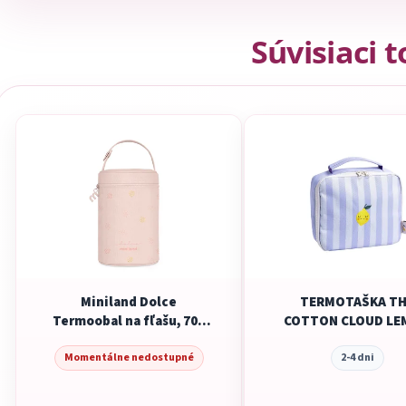
Súvisiaci 
Miniland Dolce
TERMOTAŠKA TH
Termoobal na fľašu, 700
COTTON CLOUD LE
ml, ružový
Momentálne nedostupné
2-4 dni