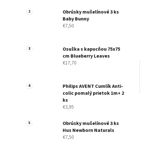
a
n
Obrúsky mušelínové 3 ks
Baby Bunny
e
€7,50
l
Osuška s kapucňou 75x75
cm Blueberry Leaves
€17,70
Philips AVENT Cumlík Anti-
colic pomalý prietok 1m+ 2
ks
€3,95
Obrúsky mušelínové 3 ks
Hus Newborn Naturals
€7,50