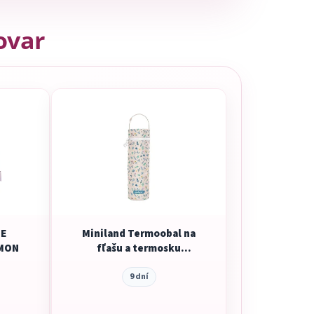
tovar
E
Miniland Termoobal na
MON
fľašu a termosku
Dreamland – 500 ml
9 dní