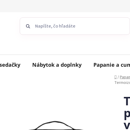
sedačky
Nábytok a doplnky
Papanie a cu
Domov
/
Papan
Termoizo
T
p
v