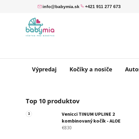
Prejsť
info@babymia.sk
+421 911 277 673
na
obsah
Výpredaj
Kočíky a nosiče
Auto
B
Top 10 produktov
o
č
Venicci TINUM UPLINE 2
n
kombinovaný kočík - ALOE
ý
€830
p