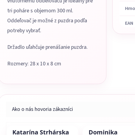
vnútornému oddeľovaču je ideálny pre
Hmo
tri poháre s objemom 300 ml.
Oddeľovač je možné z puzdra podľa
EAN
potreby vybrať.
Držadlo uľahčuje prenášanie puzdra.
Rozmery: 28 x 10 x 8 cm
Katarína Strhárska
Dominika