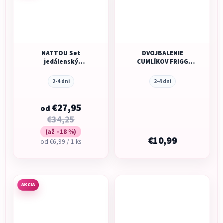
NATTOU Set
DVOJBALENIE
jedálenský
CUMLÍKOV FRIGG
silikonový 4 ks
ROPE OCEAN VIEW/
SAGE, 0-6M, KAUČUK
2-4 dni
2-4 dni
€27,95
od
€34,25
(až –18 %)
€10,99
Jednotková
od €6,99 / 1 ks
cena:
AKCIA