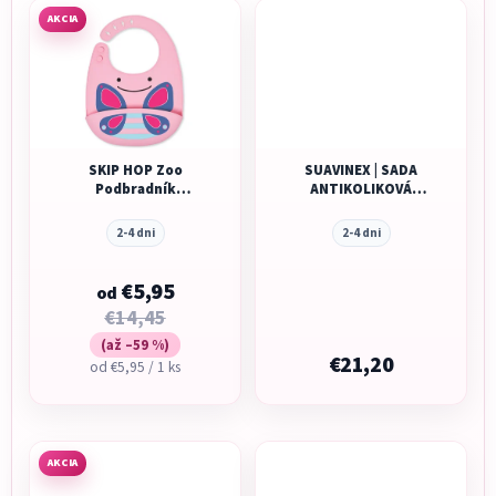
AKCIA
SKIP HOP Zoo
SUAVINEX | SADA
Podbradník
ANTIKOLIKOVÁ
silikónový
Zerø.Zerø™ LIGHT
FĽAŠA 180 ml A +
2-4 dni
2-4 dni
cumlík Zerø.Zerø™
-2/ 2M
€5,95
od
€14,45
(až –59 %)
€21,20
Jednotková
od €5,95 / 1 ks
cena:
AKCIA