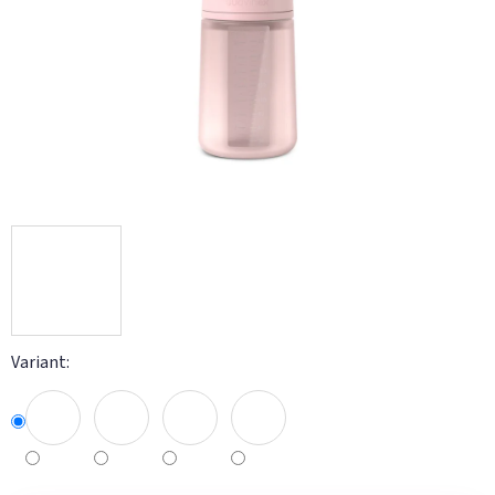
hviezdičiek.
Variant: