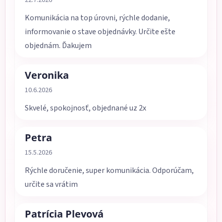
22.7.2026
Komunikácia na top úrovni, rýchle dodanie,
informovanie o stave objednávky. Určite ešte
objednám. Ďakujem
Veronika
Hodnotenie obchodu je 5 z 5 hviezdičiek.
10.6.2026
Skvelé, spokojnosť, objednané uz 2x
Petra
Hodnotenie obchodu je 5 z 5 hviezdičiek.
15.5.2026
Rýchle doručenie, super komunikácia. Odporúčam,
určite sa vrátim
Patrícia Plevová