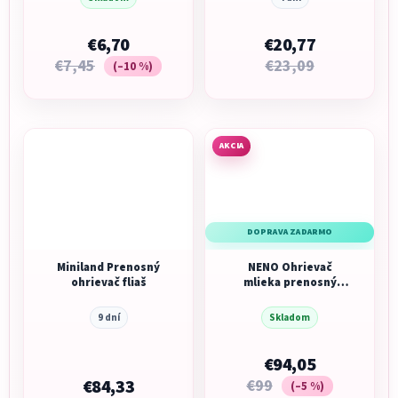
€6,70
€20,77
€7,45
€23,09
(–10 %)
AKCIA
DOPRAVA ZADARMO
Miniland Prenosný
NENO Ohrievač
ohrievač fliaš
mlieka prenosný
Nevio
9 dní
Skladom
€94,05
€84,33
€99
(–5 %)