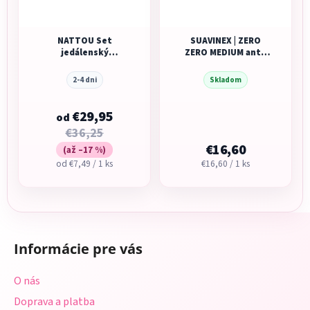
NATTOU Set
SUAVINEX | ZERO
jedálenský
ZERO MEDIUM anti-
silikónový s
koliková fľaša 180ml
podbradníkom 4 ks
S
2-4 dni
Skladom
€29,95
od
€36,25
€16,60
(až –17 %)
Jednotková
Jednotková
od €7,49 / 1 ks
€16,60 / 1 ks
cena:
cena:
Z
á
Informácie pre vás
p
ä
O nás
t
Doprava a platba