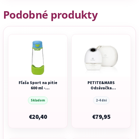
Podobné produkty
Fľaša Sport na pitie
PETITE&MARS
600 ml -
Odsávačka
modrá/zelená
materského mlieka
elektrická handsfree
Skladom
2-4 dni
Gaia
€20,40
€79,95