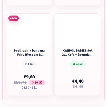
AKCIA
Podbradník bandana
CANPOL BABIES Set
Fairy Blossom &
2v1 Kefa + špongia na
Blossom 2 ks
fľašu a cumlík
2-4 dni
Skladom
€9,60
€4,40
€10,76
(–10 %)
€4,49
Jednotková
€4,80 / 1 ks
cena: