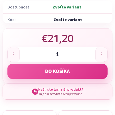
Dostupnosť
Zvoľte variant
Kód:
Zvoľte variant
€21,20
Jednotková cena:
DO KOŠÍKA
Našli ste lacnejší produkt?
%
Dajte nám vedieť a cenu preveríme