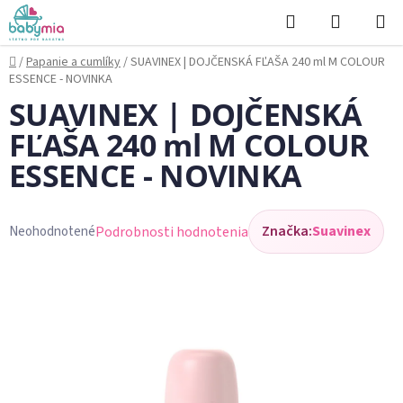
Prejsť
Hľadať
NÁKUP
na
KOŠÍK
obsah
Domov
/
Papanie a cumlíky
/
SUAVINEX | DOJČENSKÁ FĽAŠA 240 ml M COLOUR
ESSENCE - NOVINKA
SUAVINEX | DOJČENSKÁ
FĽAŠA 240 ml M COLOUR
ESSENCE - NOVINKA
Značka:
Suavinex
Podrobnosti hodnotenia
Neohodnotené
Priemerné
hodnotenie
produktu
je
0,0
z
5