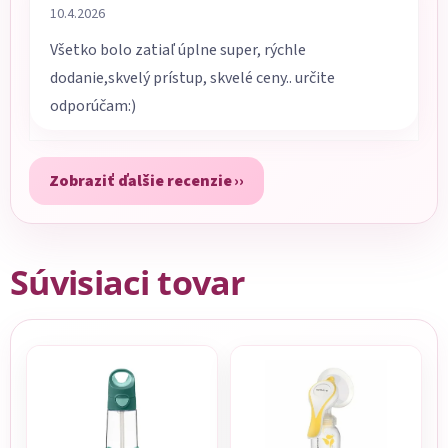
Hodnotenie obchodu je 5 z 5 hviezdičiek.
10.4.2026
Všetko bolo zatiaľ úplne super, rýchle
dodanie,skvelý prístup, skvelé ceny.. určite
odporúčam:)
Zobraziť ďalšie recenzie
Súvisiaci tovar