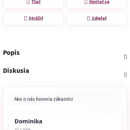
Tlač
Opýtať sa
Strážiť
Zdieľať
Popis
Diskusia
Dominika
Hodnotenie obchodu je 5 z 5 hviezdičiek.