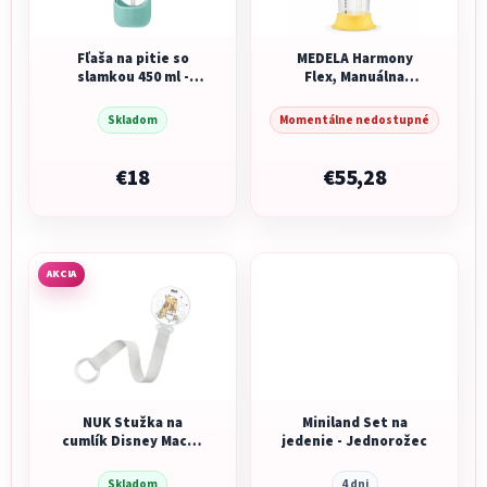
Fľaša na pitie so
MEDELA Harmony
slamkou 450 ml -
Flex, Manuálna
emerald forest
dvojfázová
odsávačka mlieka
Skladom
Momentálne nedostupné
€18
€55,28
AKCIA
NUK Stužka na
Miniland Set na
cumlík Disney Macko
jedenie - Jednorožec
Pú
Skladom
4 dni