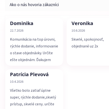
Dominika
Veronika
Hodnotenie obchodu je 5 z 5 hviezdičiek.
Hodnotenie obchodu je 
22.7.2026
10.6.2026
Komunikácia na top úrovni,
Skvelé, spokojnosť,
rýchle dodanie, informovanie
objednané uz 2x
o stave objednávky. Určite
ešte objednám. Ďakujem
Patrícia Plevová
Hodnotenie obchodu je 5 z 5 hviezdičiek.
10.4.2026
Všetko bolo zatiaľ úplne
super, rýchle dodanie,skvelý
prístup, skvelé ceny.. určite