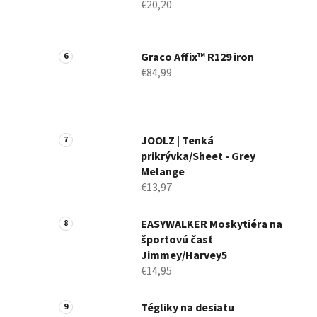
€20,20
Graco Affix™ R129 iron
€84,99
JOOLZ | Tenká
prikrývka/Sheet - Grey
Melange
€13,97
EASYWALKER Moskytiéra na
športovú časť
Jimmey/Harvey5
€14,95
Tégliky na desiatu