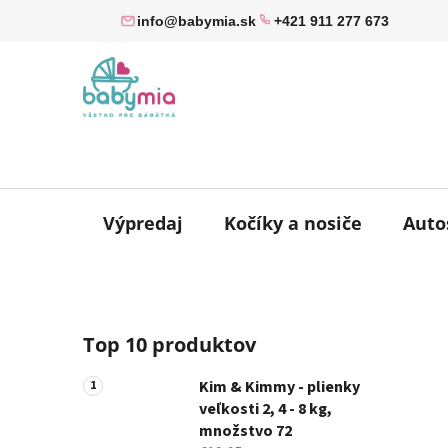
Prejsť
info@babymia.sk
+421 911 277 673
na
obsah
Výpredaj
Kočíky a nosiče
Auto
B
Top 10 produktov
o
č
Kim & Kimmy - plienky
n
veľkosti 2, 4 - 8 kg,
ý
množstvo 72