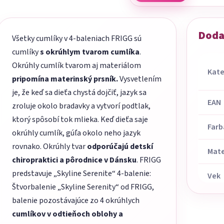
Doda
Všetky cumlíky v 4-baleniach FRIGG sú
cumlíky
s okrúhlym tvarom cumlíka
.
Okrúhly cumlík tvarom aj materiálom
Kate
pripomína materinský prsník.
Vysvetlením
je, že keď sa dieťa chystá dojčiť, jazyk sa
EAN
zroluje okolo bradavky a vytvorí podtlak,
ktorý spôsobí tok mlieka. Keď dieťa saje
Farb
okrúhly cumlík, gúľa okolo neho jazyk
rovnako. Okrúhly tvar
odporúčajú detskí
Mate
chiropraktici a pôrodnice v Dánsku
. FRIGG
predstavuje „Skyline Serenite“ 4-balenie:
Vek
Štvorbalenie „Skyline Serenity“ od FRIGG,
balenie pozostávajúce zo 4 okrúhlych
cumlíkov v odtieňoch oblohy a