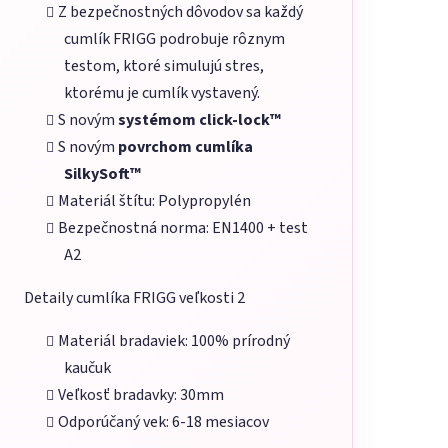
Z bezpečnostných dôvodov sa každý
cumlík FRIGG podrobuje rôznym
testom, ktoré simulujú stres,
ktorému je cumlík vystavený.
S novým
systémom click-lock™
S novým
povrchom cumlíka
SilkySoft™
Materiál štítu: Polypropylén
Bezpečnostná norma: EN1400 + test
A2
Detaily cumlíka FRIGG veľkosti 2
Materiál bradaviek: 100% prírodný
kaučuk
Veľkosť bradavky: 30mm
Odporúčaný vek: 6-18 mesiacov