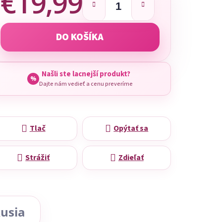
€19,99
Jednotková cena:
DO KOŠÍKA
Našli ste lacnejší produkt?
%
Dajte nám vedieť a cenu preveríme
Tlač
Opýtať sa
Strážiť
Zdieľať
usia