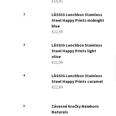
p
€19,95
a
n
LÄSSIG Lunchbox Stainless
Steel Happy Prints midnight
e
blue
l
€22,99
LÄSSIG Lunchbox Stainless
Steel Happy Prints light
olive
€22,99
LÄSSIG Lunchbox Stainless
Steel Happy Prints caramel
€22,99
Závesné hračky Newborn
Naturals