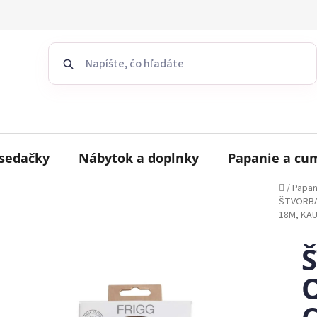
sedačky
Nábytok a doplnky
Papanie a cu
Domov
/
Papan
ŠTVORBAL
18M, KA