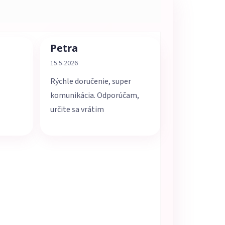
Petra
5 z 5 hviezdičiek.
Hodnotenie obchodu je 5 z 5 hviezdičiek.
15.5.2026
Rýchle doručenie, super
komunikácia. Odporúčam,
určite sa vrátim