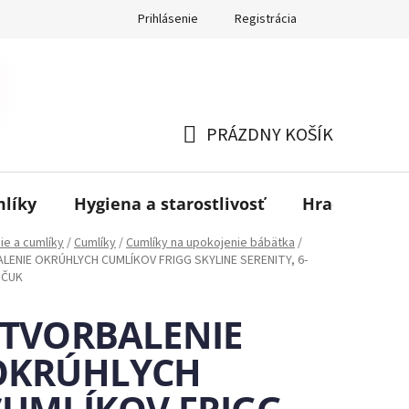
Prihlásenie
Registrácia
PRÁZDNY KOŠÍK
NÁKUPNÝ
KOŠÍK
mlíky
Hygiena a starostlivosť
Hračky
B
ie a cumlíky
/
Cumlíky
/
Cumlíky na upokojenie bábätka
/
ENIE OKRÚHLYCH CUMLÍKOV FRIGG SKYLINE SERENITY, 6-
UČUK
ŠTVORBALENIE
OKRÚHLYCH