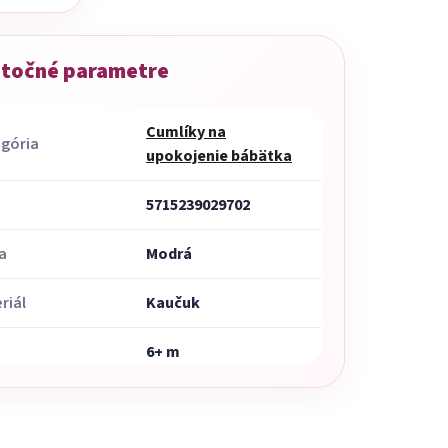
točné parametre
Cumlíky na
gória
upokojenie bábätka
5715239029702
a
Modrá
riál
Kaučuk
6+ m