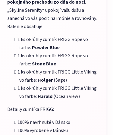
pokojného prechodu zo dňa do noci
.
„Skyline Serenity“ upokojí vašu dušu a
zanechá vo vás pocit harmónie a rovnováhy.
Balenie obsahuje:
1 ks okrúhly cumlík FRIGG Rope vo
farbe:
Powder Blue
1 ks okrúhly cumlík FRIGG Rope vo
farbe:
Stone Blue
1 ks okrúhly cumlík FRIGG Little Viking
vo farbe:
Holger
(Sage)
1 ks okrúhly cumlík FRIGG Little Viking
vo farbe:
Harald
(Ocean view)
Detaily cumlíka FRIGG:
100% navrhnuté v Dánsku
100% vyrobené v Dánsku