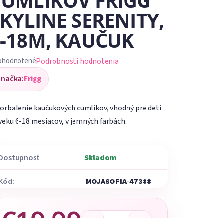
CUMLÍKOV FRIGG
KYLINE SERENITY,
6-18M, KAUČUK
Podrobnosti hodnotenia
ohodnotené
iemerné
Značka:
Frigg
dnotenie
oduktu
orbalenie kaučukových cumlíkov, vhodný pre deti
veku 6-18 mesiacov, v jemných farbách.
Dostupnosť
Skladom
ezdičiek.
Kód:
MOJASOFIA-47388