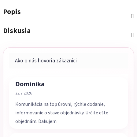
Popis
Diskusia
Dominika
Hodnotenie obchodu je 5 z 5 hviezdičiek.
22.7.2026
Komunikácia na top úrovni, rýchle dodanie,
informovanie o stave objednávky. Určite ešte
objednám. Ďakujem