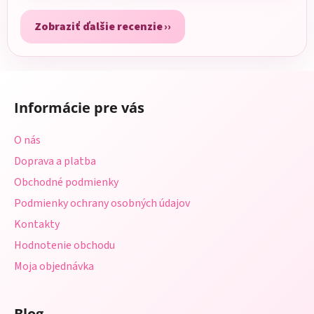
Zobraziť ďalšie recenzie
Z
á
Informácie pre vás
p
ä
O nás
t
Doprava a platba
i
Obchodné podmienky
e
Podmienky ochrany osobných údajov
Kontakty
Hodnotenie obchodu
Moja objednávka
Blog