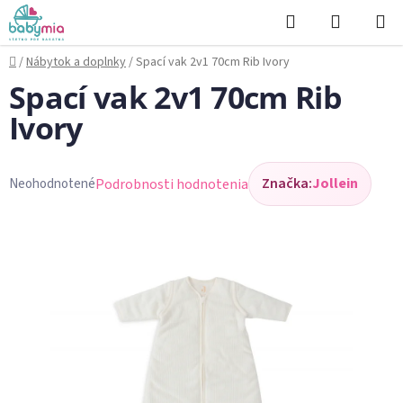
Prejsť
Hľadať
NÁKUP
na
KOŠÍK
obsah
Domov
/
Nábytok a doplnky
/
Spací vak 2v1 70cm Rib Ivory
Spací vak 2v1 70cm Rib
Ivory
Značka:
Jollein
Podrobnosti hodnotenia
Neohodnotené
Priemerné
hodnotenie
produktu
je
0,0
z
5
hviezdičiek.