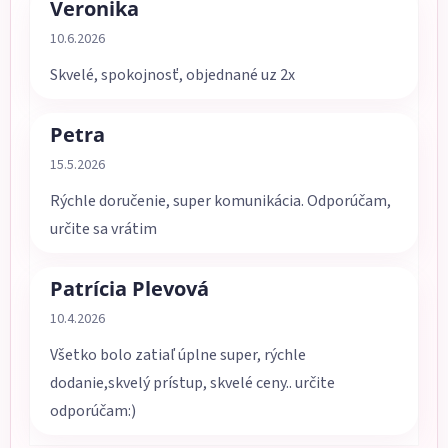
Veronika
Hodnotenie obchodu je 5 z 5 hviezdičiek.
10.6.2026
Skvelé, spokojnosť, objednané uz 2x
Petra
Hodnotenie obchodu je 5 z 5 hviezdičiek.
15.5.2026
Rýchle doručenie, super komunikácia. Odporúčam,
určite sa vrátim
Patrícia Plevová
Hodnotenie obchodu je 5 z 5 hviezdičiek.
10.4.2026
Všetko bolo zatiaľ úplne super, rýchle
dodanie,skvelý prístup, skvelé ceny.. určite
odporúčam:)