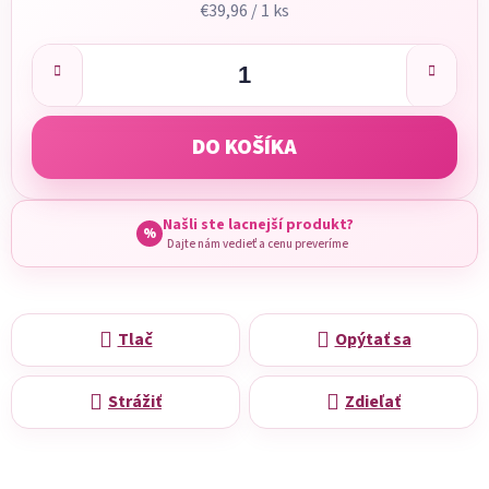
Jednotková cena:
€39,96 / 1 ks
DO KOŠÍKA
Našli ste lacnejší produkt?
%
Dajte nám vedieť a cenu preveríme
Tlač
Opýtať sa
Strážiť
Zdieľať