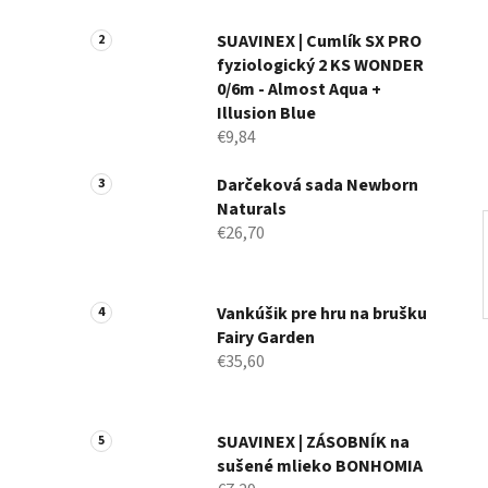
a
n
SUAVINEX | Cumlík SX PRO
fyziologický 2 KS WONDER
e
0/6m - Almost Aqua +
l
Illusion Blue
€9,84
Darčeková sada Newborn
Naturals
€26,70
Vankúšik pre hru na brušku
Fairy Garden
€35,60
SUAVINEX | ZÁSOBNÍK na
sušené mlieko BONHOMIA