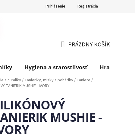
Prihlásenie
Registrácia
PRÁZDNY KOŠÍK
NÁKUPNÝ
KOŠÍK
mlíky
Hygiena a starostlivosť
Hračky
B
ie a cumlíky
/
Tanieriky, misky a poháriky
/
Taniere
/
VÝ TANIERIK MUSHIE - IVORY
SILIKÓNOVÝ
ANIERIK MUSHIE -
IVORY