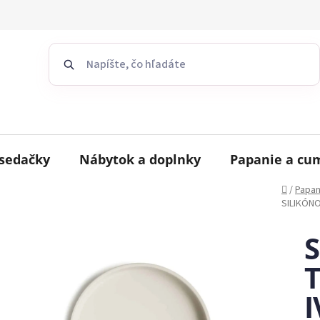
sedačky
Nábytok a doplnky
Papanie a cu
Domov
/
Papan
SILIKÓNO
T