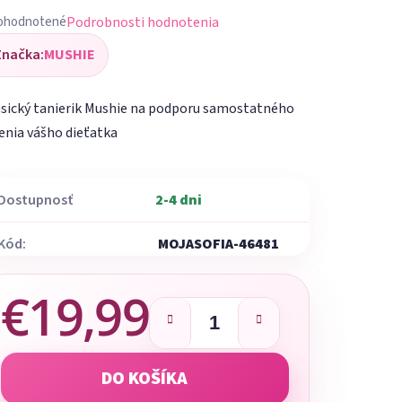
Podrobnosti hodnotenia
ohodnotené
iemerné
Značka:
MUSHIE
dnotenie
oduktu
sický tanierik Mushie na podporu samostatného
enia vášho dieťatka
Dostupnosť
2-4 dni
ezdičiek.
Kód:
MOJASOFIA-46481
€19,99
Jednotková cena:
DO KOŠÍKA