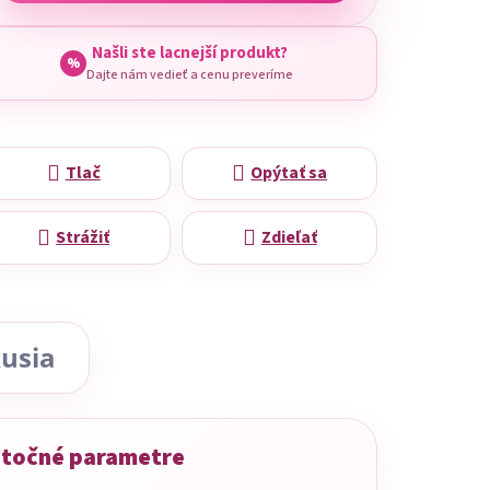
Našli ste lacnejší produkt?
%
Dajte nám vedieť a cenu preveríme
Tlač
Opýtať sa
Strážiť
Zdieľať
usia
točné parametre