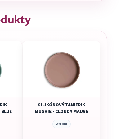
odukty
RIK
SILIKÓNOVÝ TANIERIK
 BLUE
MUSHIE - CLOUDY MAUVE
2-4 dni