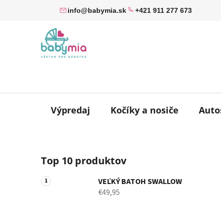
Prejsť
info@babymia.sk
+421 911 277 673
na
obsah
Výpredaj
Kočíky a nosiče
Auto
B
Top 10 produktov
o
č
VEĽKÝ BATOH SWALLOW
n
€49,95
ý
p