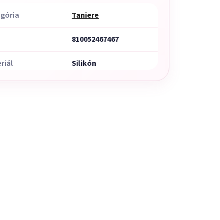
gória
Taniere
810052467467
riál
Silikón