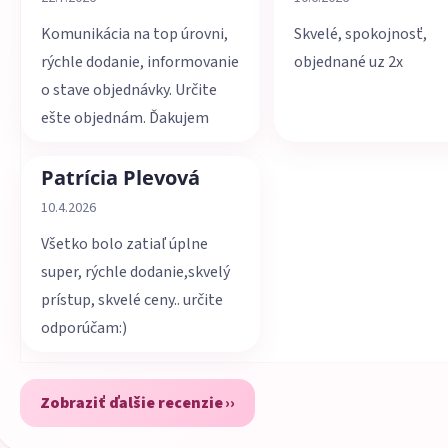
Komunikácia na top úrovni,
Skvelé, spokojnosť,
rýchle dodanie, informovanie
objednané uz 2x
o stave objednávky. Určite
ešte objednám. Ďakujem
Patrícia Plevová
Hodnotenie obchodu je 5 z 5 hviezdičiek.
10.4.2026
Všetko bolo zatiaľ úplne
super, rýchle dodanie,skvelý
prístup, skvelé ceny.. určite
odporúčam:)
Zobraziť ďalšie recenzie