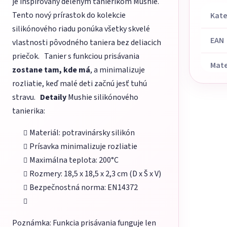
je inšpirovaný deleným tanierikom Mushie.
Tento nový prírastok do kolekcie
Kate
silikónového riadu ponúka všetky skvelé
EAN
vlastnosti pôvodného taniera bez deliacich
priečok. Tanier s funkciou prisávania
Mate
zostane tam, kde má
, a minimalizuje
rozliatie, keď malé deti začnú jesť tuhú
stravu.
Detaily
Mushie silikónového
tanierika:
Materiál: potravinársky silikón
Prísavka minimalizuje rozliatie
Maximálna teplota: 200°C
Rozmery: 18,5 x 18,5 x 2,3 cm (D x Š x V)
Bezpečnostná norma: EN14372
Poznámka: Funkcia prisávania funguje len