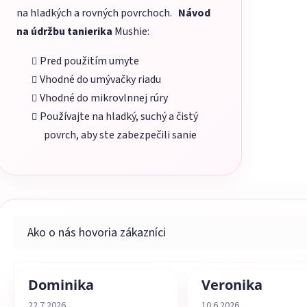
na hladkých a rovných povrchoch.
Návod
na údržbu tanierika
Mushie:
Pred použitím umyte
Vhodné do umývačky riadu
Vhodné do mikrovlnnej rúry
Používajte na hladký, suchý a čistý
povrch, aby ste zabezpečili sanie
Dominika
Veronika
Hodnotenie obchodu je 5 z 5 hviezdičiek.
Hodnotenie obchodu je 
22.7.2026
10.6.2026