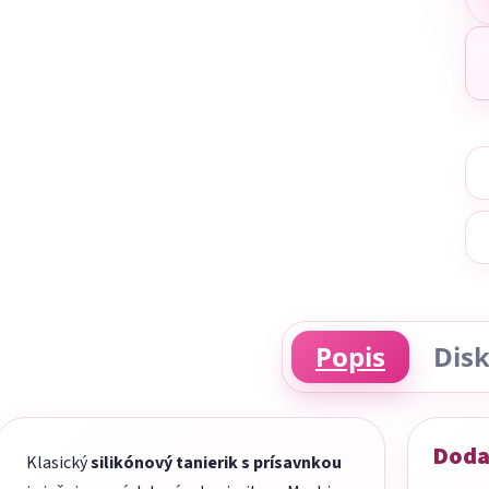
Popis
Disk
Doda
Klasický
silikónový tanierik s prísavnkou