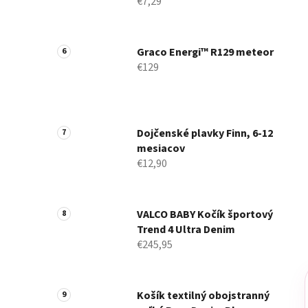
€7,29
Graco Energi™ R129 meteor
€129
Dojčenské plavky Finn, 6-12
mesiacov
€12,90
VALCO BABY Kočík športový
Trend 4 Ultra Denim
€245,95
Košík textilný obojstranný