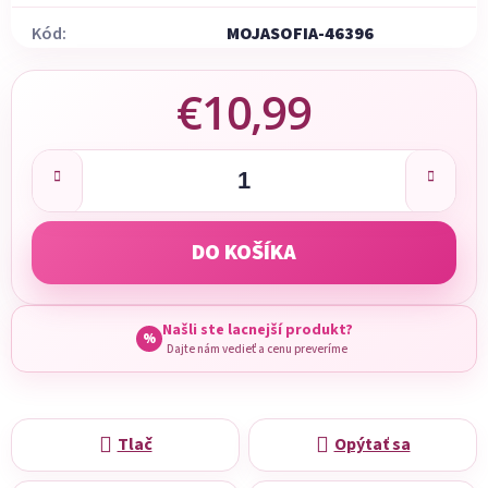
Kód:
MOJASOFIA-46396
€10,99
Jednotková cena:
DO KOŠÍKA
Našli ste lacnejší produkt?
%
Dajte nám vedieť a cenu preveríme
Tlač
Opýtať sa