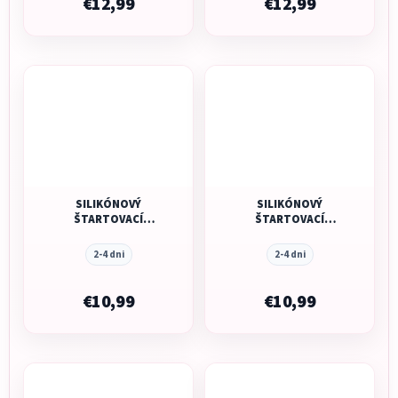
€12,99
€12,99
SILIKÓNOVÝ
SILIKÓNOVÝ
ŠTARTOVACÍ
ŠTARTOVACÍ
POHÁRIK MUSHIE -
POHÁRIK MUSHIE -
BLUSH
CAMBRIDGE BLUE
2-4 dni
2-4 dni
€10,99
€10,99