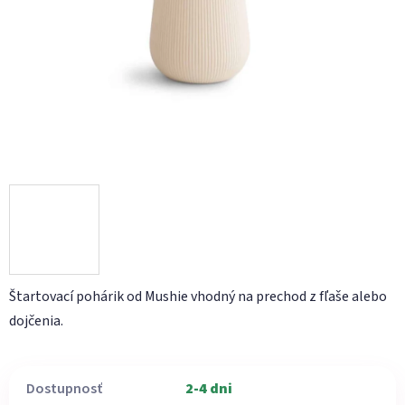
hviezdičiek.
Štartovací pohárik od Mushie vhodný na prechod z fľaše alebo
dojčenia.
Dostupnosť
2-4 dni