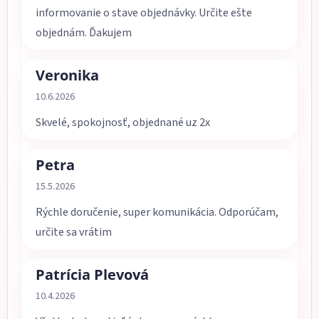
informovanie o stave objednávky. Určite ešte
objednám. Ďakujem
Veronika
Hodnotenie obchodu je 5 z 5 hviezdičiek.
10.6.2026
Skvelé, spokojnosť, objednané uz 2x
Petra
Hodnotenie obchodu je 5 z 5 hviezdičiek.
15.5.2026
Rýchle doručenie, super komunikácia. Odporúčam,
určite sa vrátim
Patrícia Plevová
Hodnotenie obchodu je 5 z 5 hviezdičiek.
10.4.2026