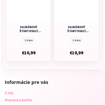
SILIKÓNOVÝ
SILIKÓNOVÝ
ŠTARTOVACÍ
ŠTARTOVACÍ
POHÁRIK MUSHIE -
POHÁRIK MUSHIE -
SOFT LILAC
TRADEWINDS
2-4 dni
2-4 dni
€10,99
€10,99
Z
á
Informácie pre vás
p
ä
O nás
t
Doprava a platba
i