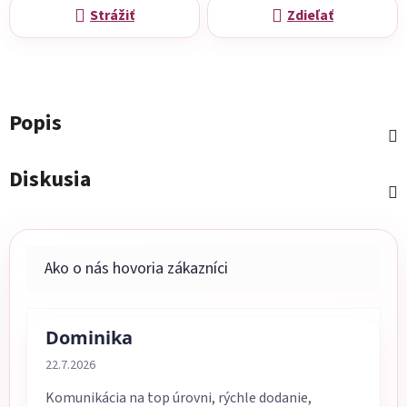
Strážiť
Zdieľať
Popis
Diskusia
Dominika
Hodnotenie obchodu je 5 z 5 hviezdičiek.
22.7.2026
Komunikácia na top úrovni, rýchle dodanie,