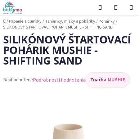
Prejsť
Hľadať
NÁKUP
na
KOŠÍK
obsah
Domov
/
Papanie a cumlíky
/
Tanieriky, misky a poháriky
/
Poháriky
/
SILIKÓNOVÝ ŠTARTOVACÍ POHÁRIK MUSHIE - SHIFTING SAND
SILIKÓNOVÝ ŠTARTOVACÍ
POHÁRIK MUSHIE -
SHIFTING SAND
Značka:
MUSHIE
Podrobnosti hodnotenia
Neohodnotené
Priemerné
hodnotenie
produktu
je
0,0
z
5