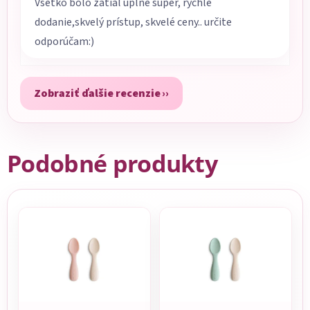
Všetko bolo zatiaľ úplne super, rýchle
dodanie,skvelý prístup, skvelé ceny.. určite
odporúčam:)
Zobraziť ďalšie recenzie
Podobné produkty