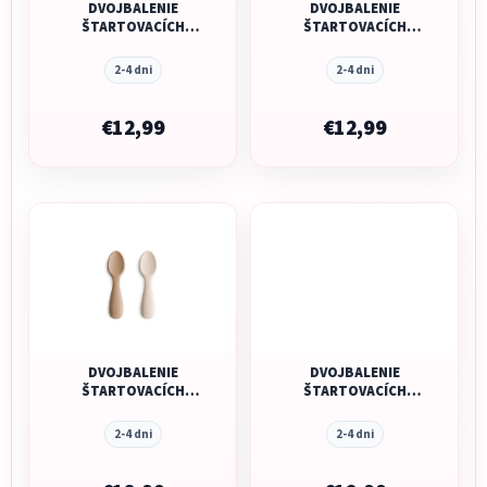
DVOJBALENIE
DVOJBALENIE
ŠTARTOVACÍCH
ŠTARTOVACÍCH
LYŽIČIEK PRE
LYŽIČIEK PRE
BATOĽATÁ MUSHIE -
BATOĽATÁ MUSHIE -
2-4 dni
2-4 dni
BLUSH/ SHIFTING
CAMBRIDGE BLUE/
SAND
SHIFTING SAND
€12,99
€12,99
DVOJBALENIE
DVOJBALENIE
ŠTARTOVACÍCH
ŠTARTOVACÍCH
LYŽIČIEK PRE
LYŽIČIEK PRE
BATOĽATÁ MUSHIE -
BATOĽATÁ MUSHIE -
2-4 dni
2-4 dni
NATURAL/ SHIFTING
TRADEWINDS/
SAND
SHIFTING SAND