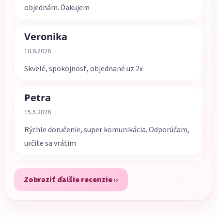
objednám. Ďakujem
Veronika
Hodnotenie obchodu je 5 z 5 hviezdičiek.
10.6.2026
Skvelé, spokojnosť, objednané uz 2x
Petra
Hodnotenie obchodu je 5 z 5 hviezdičiek.
15.5.2026
Rýchle doručenie, super komunikácia. Odporúčam,
určite sa vrátim
Zobraziť ďalšie recenzie