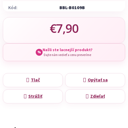
Kód:
BBL-B0109B
€7,90
Jednotková cena:
Našli ste lacnejší produkt?
%
Dajte nám vedieť a cenu preveríme
Tlač
Opýtať sa
Strážiť
Zdieľať