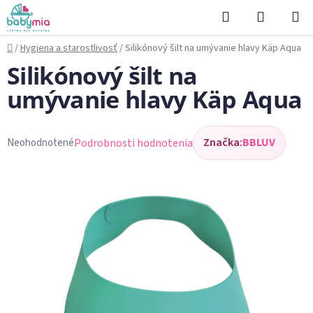
Prejsť
Hľadať
NÁKUP
na
KOŠÍK
obsah
Domov
/
Hygiena a starostlivosť
/
Silikónový šilt na umývanie hlavy Käp Aqua
Silikónový šilt na
umývanie hlavy Käp Aqua
Značka:
BBLUV
Podrobnosti hodnotenia
Neohodnotené
Priemerné
hodnotenie
produktu
je
0,0
z
5
hviezdičiek.