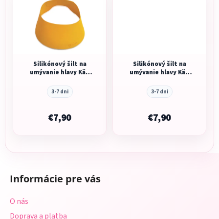
Silikónový šilt na
Silikónový šilt na
umývanie hlavy Käp
umývanie hlavy Käp
Orange
Pink
3-7 dni
3-7 dni
€7,90
€7,90
Z
á
Informácie pre vás
p
ä
O nás
t
Doprava a platba