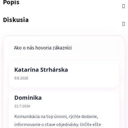
Popis
Diskusia
Katarína Strhárska
Hodnotenie obchodu je 5 z 5 hviezdičiek.
9.8.2026
Dominika
Hodnotenie obchodu je 5 z 5 hviezdičiek.
22.7.2026
Komunikácia na top úrovni, rýchle dodanie,
informovanie o stave objednávky. Určite ešte