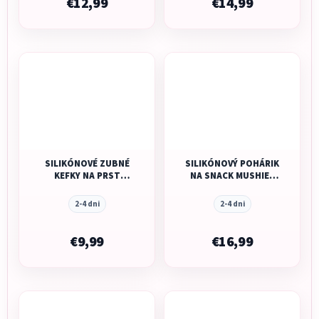
€12,99
€14,99
SILIKÓNOVÉ ZUBNÉ
SILIKÓNOVÝ POHÁRIK
KEFKY NA PRST
NA SNACK MUSHIE -
MUSHIE - CLAY/
SHIFTING SAND
SHIFTING SAND
2-4 dni
2-4 dni
€9,99
€16,99