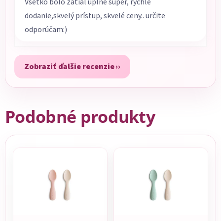
Všetko bolo zatiaľ úplne super, rýchle
dodanie,skvelý prístup, skvelé ceny.. určite
odporúčam:)
Zobraziť ďalšie recenzie
Podobné produkty