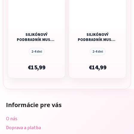
SILIKÓNOVÝ
SILIKÓNOVÝ
PODBRADNÍK MUSHIE
PODBRADNÍK MUSHIE
- BEES
- BLUSH
2-4 dni
2-4 dni
€15,99
€14,99
Z
á
Informácie pre vás
p
ä
O nás
t
Doprava a platba
i