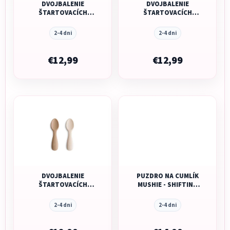
DVOJBALENIE
DVOJBALENIE
ŠTARTOVACÍCH
ŠTARTOVACÍCH
LYŽIČIEK PRE
LYŽIČIEK PRE
BATOĽATÁ MUSHIE -
BATOĽATÁ MUSHIE -
2-4 dni
2-4 dni
BLUSH/ SHIFTING
CAMBRIDGE BLUE/
SAND
SHIFTING SAND
€12,99
€12,99
DVOJBALENIE
PUZDRO NA CUMLÍK
ŠTARTOVACÍCH
MUSHIE - SHIFTING
LYŽIČIEK PRE
SAND
BATOĽATÁ MUSHIE -
2-4 dni
2-4 dni
NATURAL/ SHIFTING
SAND