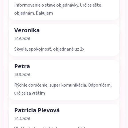
informovanie o stave objednávky. Určite ešte
objednám. Ďakujem
Veronika
Hodnotenie obchodu je 5 z 5 hviezdičiek.
10.6.2026
Skvelé, spokojnosť, objednané uz 2x
Petra
Hodnotenie obchodu je 5 z 5 hviezdičiek.
15.5.2026
Rýchle doručenie, super komunikácia. Odporúčam,
určite sa vrátim
Patrícia Plevová
Hodnotenie obchodu je 5 z 5 hviezdičiek.
10.4.2026