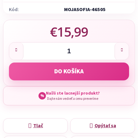
Kód:
MOJASOFIA-46505
€15,99
Jednotková cena:
DO KOŠÍKA
Našli ste lacnejší produkt?
%
Dajte nám vedieť a cenu preveríme
Tlač
Opýtať sa