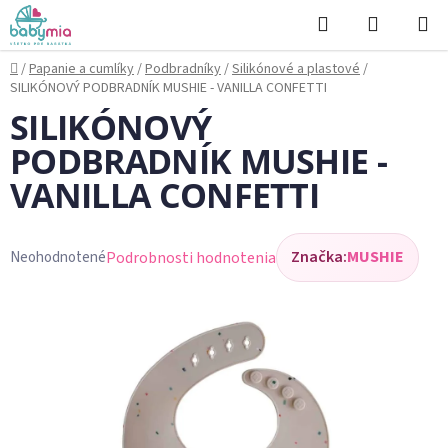
Prejsť
Hľadať
NÁKUP
na
KOŠÍK
obsah
Domov
/
Papanie a cumlíky
/
Podbradníky
/
Silikónové a plastové
/
SILIKÓNOVÝ PODBRADNÍK MUSHIE - VANILLA CONFETTI
SILIKÓNOVÝ
PODBRADNÍK MUSHIE -
VANILLA CONFETTI
Značka:
MUSHIE
Podrobnosti hodnotenia
Neohodnotené
Priemerné
hodnotenie
produktu
je
0,0
z
5