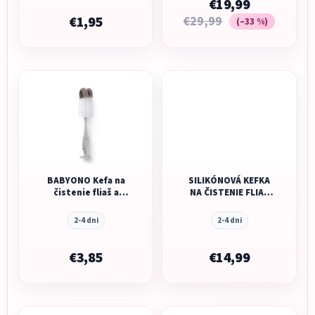
€19,99
€1,95
€29,99
(–33 %)
BABYONO Kefa na
SILIKÓNOVÁ KEFKA
čistenie fliaš a
NA ČISTENIE FLIAŠ
cumlíkov 2v1 s
MUSHIE - BLUSH
prísavkou šedá
2-4 dni
2-4 dni
€3,85
€14,99