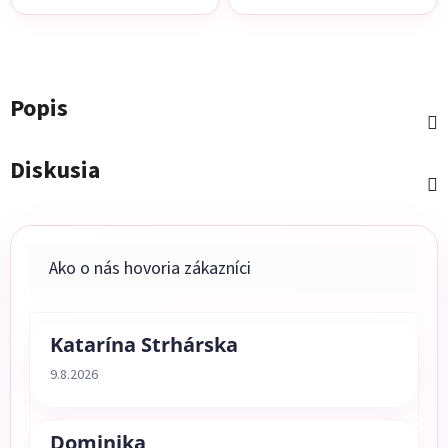
Popis
Diskusia
Katarína Strhárska
Hodnotenie obchodu je 5 z 5 hviezdičiek.
9.8.2026
Dominika