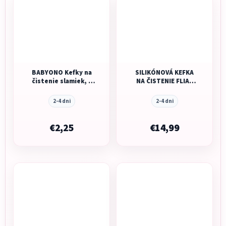
BABYONO Kefky na
SILIKÓNOVÁ KEFKA
čistenie slamiek, 4
NA ČISTENIE FLIAŠ
ks
MUSHIE - SHIFTING
SAND
2-4 dni
2-4 dni
€2,25
€14,99