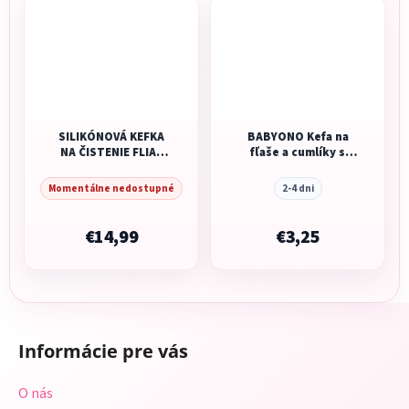
SILIKÓNOVÁ KEFKA
BABYONO Kefa na
NA ČISTENIE FLIAŠ
fľaše a cumlíky s
MUSHIE - NATURAL
prísavkou
Momentálne nedostupné
2-4 dni
€14,99
€3,25
Z
á
Informácie pre vás
p
ä
O nás
t