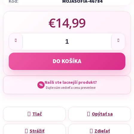
Kód:
MOJASOFIA-46784
€14,99
Jednotková cena:
DO KOŠÍKA
Našli ste lacnejší produkt?
%
Dajte nám vedieť a cenu preveríme
Tlač
Opýtať sa
Strážiť
Zdieľať