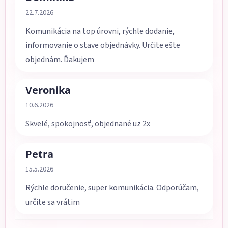
Hodnotenie obchodu je 5 z 5 hviezdičiek.
22.7.2026
Komunikácia na top úrovni, rýchle dodanie,
informovanie o stave objednávky. Určite ešte
objednám. Ďakujem
Veronika
Hodnotenie obchodu je 5 z 5 hviezdičiek.
10.6.2026
Skvelé, spokojnosť, objednané uz 2x
Petra
Hodnotenie obchodu je 5 z 5 hviezdičiek.
15.5.2026
Rýchle doručenie, super komunikácia. Odporúčam,
určite sa vrátim