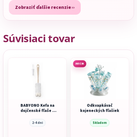
Zobraziť ďalšie recenzie
Súvisiaci tovar
AKCIA
BABYONO Kefa na
Odkvapkávač
dojčenské fľaše s
kojeneckých fľašiek
mini kefkou
2-4 dni
Skladom