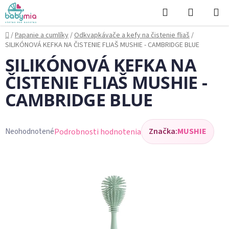
Prejsť
Hľadať
NÁKUP
na
KOŠÍK
obsah
Domov
/
Papanie a cumlíky
/
Odkvapkávače a kefy na čistenie fliaš
/
SILIKÓNOVÁ KEFKA NA ČISTENIE FLIAŠ MUSHIE - CAMBRIDGE BLUE
SILIKÓNOVÁ KEFKA NA
ČISTENIE FLIAŠ MUSHIE -
CAMBRIDGE BLUE
Značka:
MUSHIE
Podrobnosti hodnotenia
Neohodnotené
Priemerné
hodnotenie
produktu
je
0,0
z
5