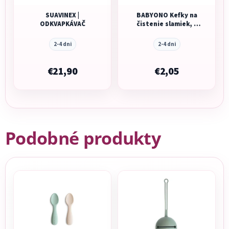
SUAVINEX |
BABYONO Kefky na
ODKVAPKÁVAČ
čistenie slamiek, 3
ks
2-4 dni
2-4 dni
€21,90
€2,05
Podobné produkty