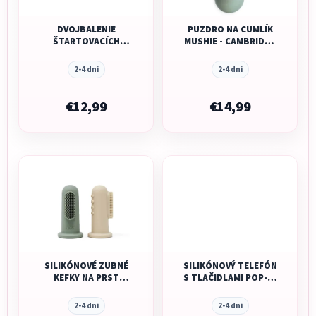
DVOJBALENIE
PUZDRO NA CUMLÍK
ŠTARTOVACÍCH
MUSHIE - CAMBRIDGE
LYŽIČIEK PRE
BLUE
BATOĽATÁ MUSHIE -
2-4 dni
2-4 dni
CAMBRIDGE BLUE/
SHIFTING SAND
€12,99
€14,99
SILIKÓNOVÉ ZUBNÉ
SILIKÓNOVÝ TELEFÓN
KEFKY NA PRST
S TLAČIDLAMI POP-IT
MUSHIE - CAMBRIDGE
MUSHIE - CAMBRIDGE
BLUE/ SHIFTING SAND
BLUE
2-4 dni
2-4 dni