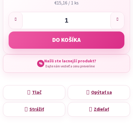
Jednotková cena:
€15,16 / 1 ks
DO KOŠÍKA
Našli ste lacnejší produkt?
%
Dajte nám vedieť a cenu preveríme
Tlač
Opýtať sa
Strážiť
Zdieľať