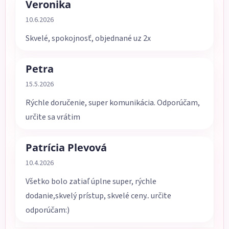
Veronika
Hodnotenie obchodu je 5 z 5 hviezdičiek.
10.6.2026
Skvelé, spokojnosť, objednané uz 2x
Petra
Hodnotenie obchodu je 5 z 5 hviezdičiek.
15.5.2026
Rýchle doručenie, super komunikácia. Odporúčam,
určite sa vrátim
Patrícia Plevová
Hodnotenie obchodu je 5 z 5 hviezdičiek.
10.4.2026
Všetko bolo zatiaľ úplne super, rýchle
dodanie,skvelý prístup, skvelé ceny.. určite
odporúčam:)