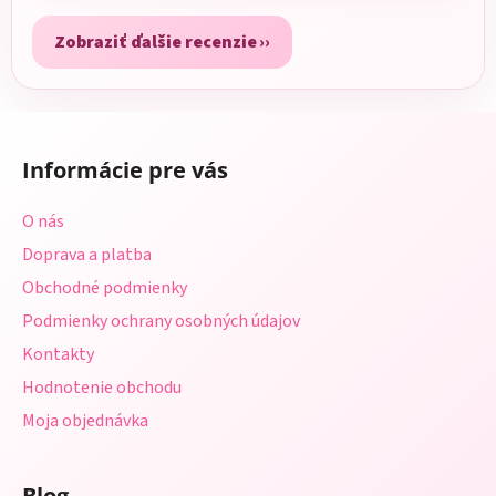
Zobraziť ďalšie recenzie
Z
á
Informácie pre vás
p
ä
O nás
t
Doprava a platba
i
Obchodné podmienky
e
Podmienky ochrany osobných údajov
Kontakty
Hodnotenie obchodu
Moja objednávka
Blog