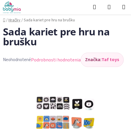
Prejsť
Hľadať
NÁKUP
na
KOŠÍK
obsah
Domov
/
Hračky
/
Sada kariet pre hru na brušku
Sada kariet pre hru na
brušku
Značka:
Taf toys
Podrobnosti hodnotenia
Neohodnotené
Priemerné
hodnotenie
produktu
je
0,0
z
5
hviezdičiek.