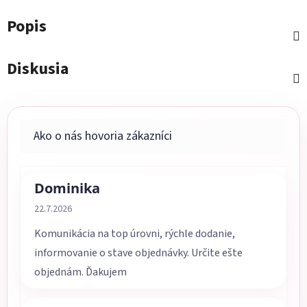
Popis
Diskusia
Dominika
Hodnotenie obchodu je 5 z 5 hviezdičiek.
22.7.2026
Komunikácia na top úrovni, rýchle dodanie,
informovanie o stave objednávky. Určite ešte
objednám. Ďakujem