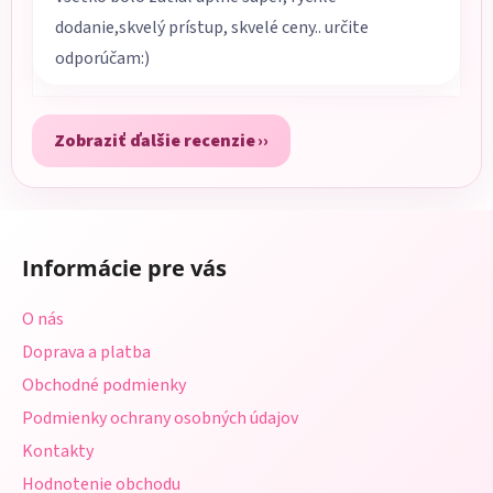
dodanie,skvelý prístup, skvelé ceny.. určite
odporúčam:)
Zobraziť ďalšie recenzie
Z
á
Informácie pre vás
p
ä
O nás
t
Doprava a platba
i
Obchodné podmienky
e
Podmienky ochrany osobných údajov
Kontakty
Hodnotenie obchodu