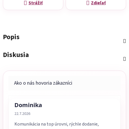
Strážiť
Zdieľať
Popis
Diskusia
Dominika
Hodnotenie obchodu je 5 z 5 hviezdičiek.
22.7.2026
Komunikácia na top úrovni, rýchle dodanie,