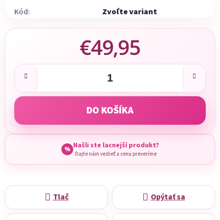
Kód:
Zvoľte variant
€49,95
Jednotková cena:
DO KOŠÍKA
Našli ste lacnejší produkt?
%
Dajte nám vedieť a cenu preveríme
Tlač
Opýtať sa