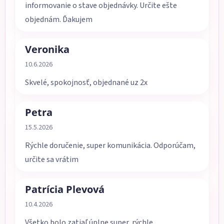
informovanie o stave objednávky. Určite ešte
objednám. Ďakujem
Veronika
Hodnotenie obchodu je 5 z 5 hviezdičiek.
10.6.2026
Skvelé, spokojnosť, objednané uz 2x
Petra
Hodnotenie obchodu je 5 z 5 hviezdičiek.
15.5.2026
Rýchle doručenie, super komunikácia. Odporúčam,
určite sa vrátim
Patrícia Plevová
Hodnotenie obchodu je 5 z 5 hviezdičiek.
10.4.2026
Všetko bolo zatiaľ úplne super, rýchle