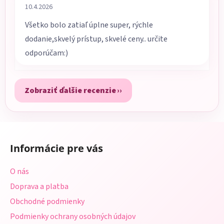
Hodnotenie obchodu je 5 z 5 hviezdičiek.
10.4.2026
Všetko bolo zatiaľ úplne super, rýchle
dodanie,skvelý prístup, skvelé ceny.. určite
odporúčam:)
Zobraziť ďalšie recenzie
Z
á
Informácie pre vás
p
ä
O nás
t
Doprava a platba
i
Obchodné podmienky
e
Podmienky ochrany osobných údajov