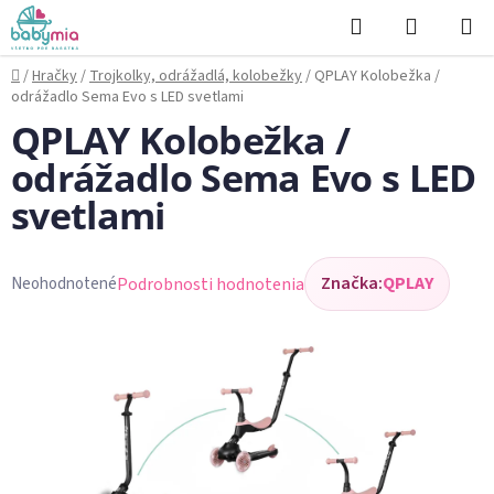
Prejsť
Hľadať
NÁKUP
na
KOŠÍK
obsah
Domov
/
Hračky
/
Trojkolky, odrážadlá, kolobežky
/
QPLAY Kolobežka /
odrážadlo Sema Evo s LED svetlami
QPLAY Kolobežka /
odrážadlo Sema Evo s LED
svetlami
Značka:
QPLAY
Podrobnosti hodnotenia
Neohodnotené
Priemerné
hodnotenie
produktu
je
0,0
z
5