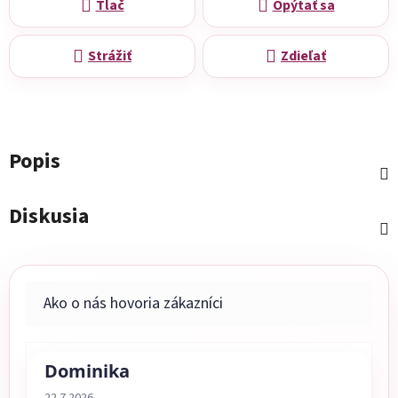
Tlač
Opýtať sa
Strážiť
Zdieľať
Popis
Diskusia
Dominika
Hodnotenie obchodu je 5 z 5 hviezdičiek.