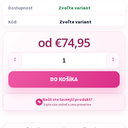
Dostupnosť
Zvoľte variant
Kód:
Zvoľte variant
od
€74,95
Jednotková cena:
DO KOŠÍKA
Našli ste lacnejší produkt?
%
Dajte nám vedieť a cenu preveríme