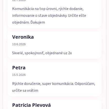
22.7.2026
Komunikácia na top úrovni, rýchle dodanie,
informovanie o stave objednávky. Určite ešte
objednám. Ďakujem
Veronika
Hodnotenie obchodu je 5 z 5 hviezdičiek.
10.6.2026
Skvelé, spokojnosť, objednané uz 2x
Petra
Hodnotenie obchodu je 5 z 5 hviezdičiek.
15.5.2026
Rýchle doručenie, super komunikácia. Odporúčam,
určite sa vrátim
Patrícia Plevová