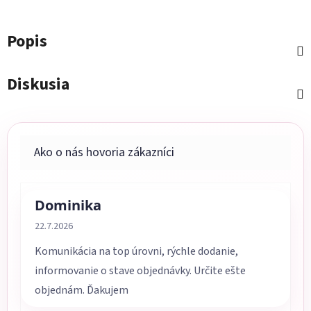
Popis
Diskusia
Dominika
Hodnotenie obchodu je 5 z 5 hviezdičiek.
22.7.2026
Komunikácia na top úrovni, rýchle dodanie,
informovanie o stave objednávky. Určite ešte
objednám. Ďakujem