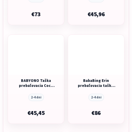
€73
€45,96
BABYONO Taška
BabaBing Erin
prebaľovacia Coco
prebaľovacia taška/
čierna
batoh, Grey Marl
2-4 dni
2-4 dni
€45,45
€86