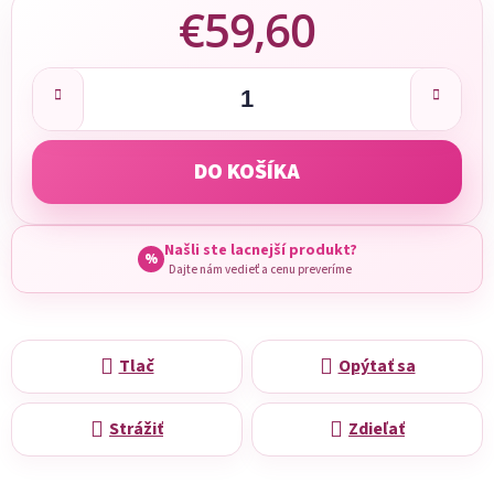
€59,60
Jednotková cena:
DO KOŠÍKA
Našli ste lacnejší produkt?
%
Dajte nám vedieť a cenu preveríme
Tlač
Opýtať sa
Strážiť
Zdieľať