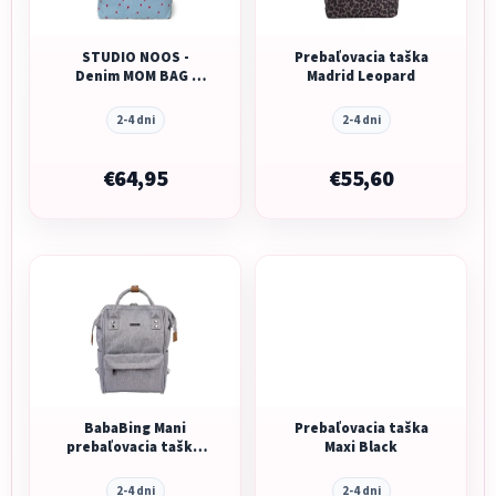
STUDIO NOOS -
Prebaľovacia taška
Denim MOM BAG |
Madrid Leopard
Blue Hearts
2-4 dni
2-4 dni
€64,95
€55,60
BabaBing Mani
Prebaľovacia taška
prebaľovacia taška/
Maxi Black
batoh, Grey Marl
2-4 dni
2-4 dni