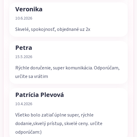
Veronika
Hodnotenie obchodu je 5 z 5 hviezdičiek.
10.6.2026
Skvelé, spokojnosť, objednané uz 2x
Petra
Hodnotenie obchodu je 5 z 5 hviezdičiek.
15.5.2026
Rýchle doručenie, super komunikácia. Odporúčam,
určite sa vrátim
Patrícia Plevová
Hodnotenie obchodu je 5 z 5 hviezdičiek.
10.4.2026
Všetko bolo zatiaľ úplne super, rýchle
dodanie,skvelý prístup, skvelé ceny.. určite
odporúčam:)