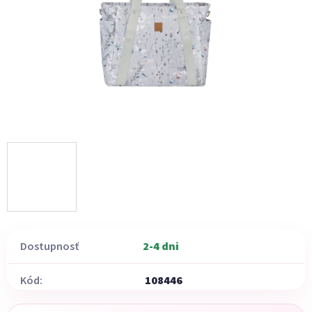
hviezdičiek.
Dostupnosť
2-4 dni
Kód:
108446