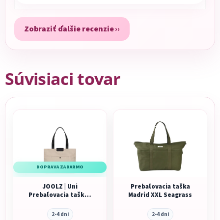
Zobraziť ďalšie recenzie
Súvisiaci tovar
DOPRAVA ZADARMO
JOOLZ | Uni
Prebaľovacia taška
Prebaľovacia taška -
Madrid XXL Seagrass
Sandy taupe NOVÁ
2-4 dni
2-4 dni