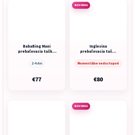
NOVINKA
BabaBing Mani
Inglesina
prebaľovacia taška/
prebaľovacia taška
batoh, Dove Grey
Aptica Day bag
Leatherette
Marble Grey
2-4 dni
Momentálne nedostupné
€77
€80
NOVINKA