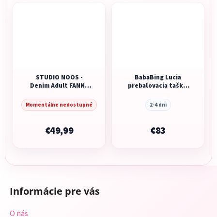
STUDIO NOOS -
BabaBing Lucia
Denim Adult FANNY
prebaľovacia taška/
kabelka | Blue
batoh, Black
Momentálne nedostupné
2-4 dni
€49,99
€83
Z
á
Informácie pre vás
p
ä
O nás