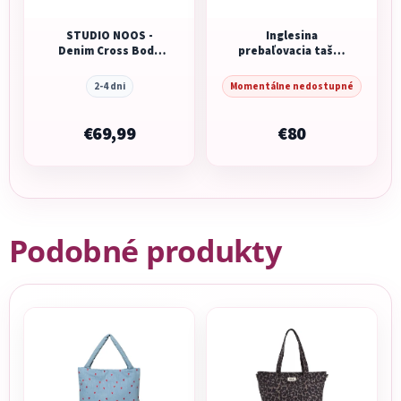
STUDIO NOOS -
Inglesina
Denim Cross Body
prebaľovacia taška
bag | Blue
Day Bag Loft Green
2-4 dni
Momentálne nedostupné
€69,99
€80
Podobné produkty