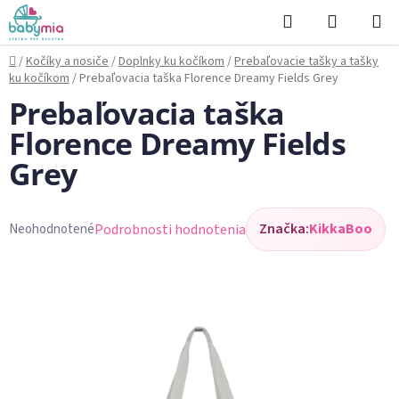
Prejsť
Hľadať
NÁKUP
na
KOŠÍK
obsah
Domov
/
Kočíky a nosiče
/
Doplnky ku kočíkom
/
Prebaľovacie tašky a tašky
ku kočíkom
/
Prebaľovacia taška Florence Dreamy Fields Grey
Prebaľovacia taška
Florence Dreamy Fields
Grey
Značka:
KikkaBoo
Podrobnosti hodnotenia
Neohodnotené
Priemerné
hodnotenie
produktu
je
0,0
z
5