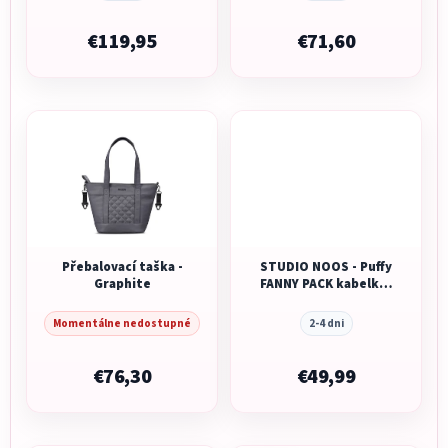
€119,95
€71,60
Přebalovací taška -
STUDIO NOOS - Puffy
Graphite
FANNY PACK kabelka |
Brown
Momentálne nedostupné
2-4 dni
€76,30
€49,99