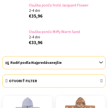
Osuška pončo froté Jacquard Flower
2-4 dni
€35,96
Osuška pončo Miffy Warm Sand
2-4 dni
€33,96
R
Radiť podľa:
Najpredávanejšie
a
d
e
OTVORIŤ FILTER
n
i
V
e
ý
p