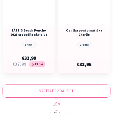
LÄSSIG Beach Poncho
Osuška pončo mačička
2025 crocodile sky blue
Charlie
2-4 dni
2-4 dni
€32,99
€37,99
€33,96
(–13 %)
NAČÍTAŤ 12 ĎALŠÍCH
S
1
t
9
r
O