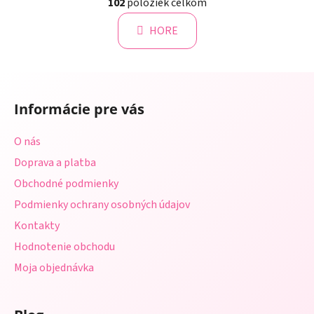
á
102
položiek celkom
v
n
l
k
HORE
á
o
d
v
a
a
Z
c
n
á
i
i
Informácie pre vás
e
p
e
p
ä
O nás
r
t
v
Doprava a platba
i
k
Obchodné podmienky
e
y
Podmienky ochrany osobných údajov
v
ý
Kontakty
p
Hodnotenie obchodu
i
s
Moja objednávka
u