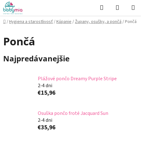
Prejsť
Hľadať
NÁKUP
na
KOŠÍK
obsah
Domov
/
Hygiena a starostlivosť
/
Kúpanie
/
Župany, osušky, a pončá
/
Pončá
Pončá
Najpredávanejšie
Plážové pončo Dreamy Purple Stripe
2-4 dni
€15,96
Osuška pončo froté Jacquard Sun
2-4 dni
€35,96