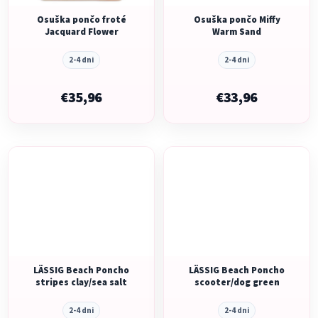
Osuška pončo froté
Osuška pončo Miffy
Jacquard Flower
Warm Sand
2-4 dni
2-4 dni
€35,96
€33,96
LÄSSIG Beach Poncho
LÄSSIG Beach Poncho
stripes clay/sea salt
scooter/dog green
2-4 dni
2-4 dni