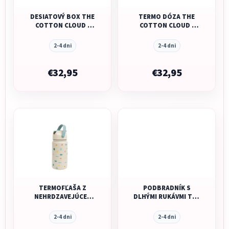
DESIATOVÝ BOX THE
TERMO DÓZA THE
COTTON CLOUD -
COTTON CLOUD -
TINY BITS
TINY BITS
2-4 dni
2-4 dni
€32,95
€32,95
TERMOFĽAŠA Z
PODBRADNÍK S
NEHRDZAVEJÚCEJ
DLHÝMI RUKÁVMI THE
OCELE THE COTTON
COTTON CLOUD -
CLOUD - TINY BITS
CONFETTI
2-4 dni
2-4 dni