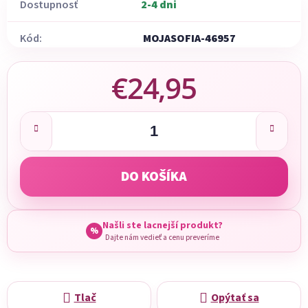
Dostupnosť
2-4 dni
Kód:
MOJASOFIA-46957
€24,95
Jednotková cena:
DO KOŠÍKA
Našli ste lacnejší produkt?
%
Dajte nám vedieť a cenu preveríme
Tlač
Opýtať sa