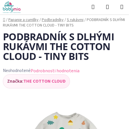
Prejsť
Hľadať
NÁKUP
na
KOŠÍK
obsah
Domov
/
Papanie a cumlíky
/
Podbradníky
/
S rukávmi
/
PODBRADNÍK S DLHÝMI
RUKÁVMI THE COTTON CLOUD - TINY BITS
PODBRADNÍK S DLHÝMI
RUKÁVMI THE COTTON
CLOUD - TINY BITS
Podrobnosti hodnotenia
Neohodnotené
Priemerné
Značka:
THE COTTON CLOUD
hodnotenie
produktu
je
0,0
z
5
hviezdičiek.