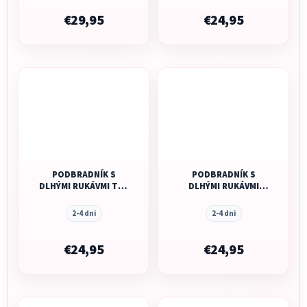
€29,95
€24,95
PODBRADNÍK S
PODBRADNÍK S
DLHÝMI RUKÁVMI THE
DLHÝMI RUKÁVMI
COTTON CLOUD -
COTTON CLOUD DINO
WILD CHILD
2-4 dni
2-4 dni
€24,95
€24,95