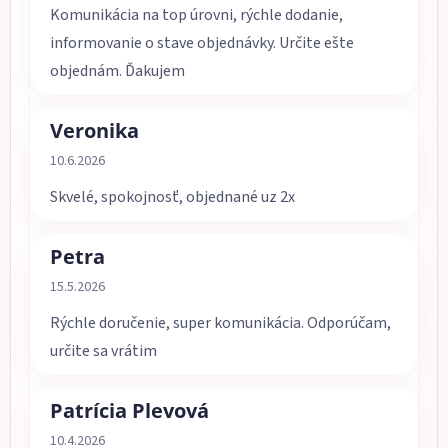
Komunikácia na top úrovni, rýchle dodanie,
informovanie o stave objednávky. Určite ešte
objednám. Ďakujem
Veronika
Hodnotenie obchodu je 5 z 5 hviezdičiek.
10.6.2026
Skvelé, spokojnosť, objednané uz 2x
Petra
Hodnotenie obchodu je 5 z 5 hviezdičiek.
15.5.2026
Rýchle doručenie, super komunikácia. Odporúčam,
určite sa vrátim
Patrícia Plevová
Hodnotenie obchodu je 5 z 5 hviezdičiek.
10.4.2026