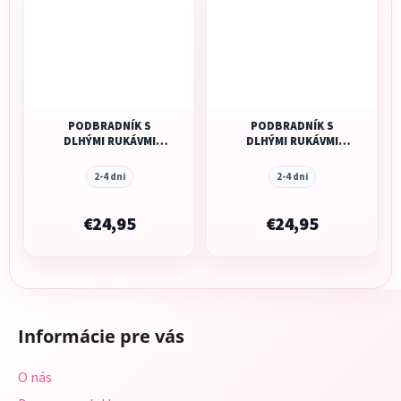
PODBRADNÍK S
PODBRADNÍK S
DLHÝMI RUKÁVMI
DLHÝMI RUKÁVMI
COTTON CLOUD
COTTON CLOUD
FRUITY
KITTENS
2-4 dni
2-4 dni
€24,95
€24,95
Z
á
Informácie pre vás
p
ä
O nás
t