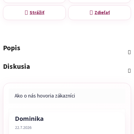
Strážiť
Zdieľať
Popis
Diskusia
Dominika
Hodnotenie obchodu je 5 z 5 hviezdičiek.
22.7.2026