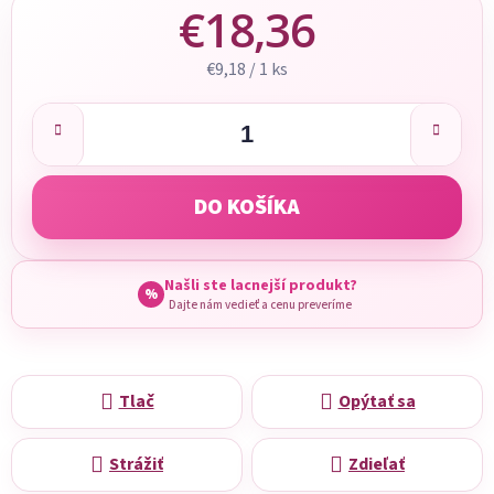
€18,36
Jednotková cena:
€9,18 / 1 ks
DO KOŠÍKA
Našli ste lacnejší produkt?
%
Dajte nám vedieť a cenu preveríme
Tlač
Opýtať sa
Strážiť
Zdieľať