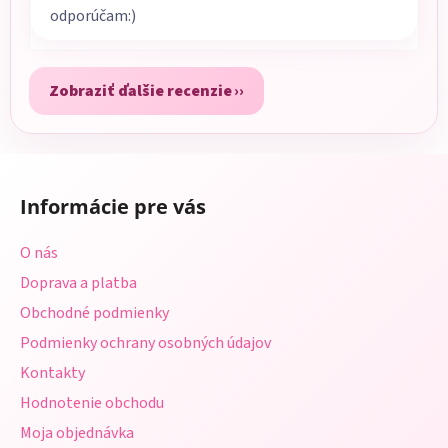
odporúčam:)
Zobraziť ďalšie recenzie
Z
á
Informácie pre vás
p
ä
O nás
t
Doprava a platba
i
Obchodné podmienky
e
Podmienky ochrany osobných údajov
Kontakty
Hodnotenie obchodu
Moja objednávka