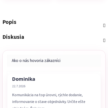
Popis
Diskusia
Dominika
Hodnotenie obchodu je 5 z 5 hviezdičiek.
22.7.2026
Komunikácia na top úrovni, rýchle dodanie,
informovanie o stave objednávky. Určite ešte