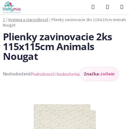
Prejsť
Hľadať
NÁKUP
na
KOŠÍK
obsah
Domov
/
Hygiena a starostlivosť
/
Plienky zavinovacie 2ks 115x115cm Animals
Nougat
Plienky zavinovacie 2ks
115x115cm Animals
Nougat
Značka:
Jollein
Podrobnosti hodnotenia
Neohodnotené
Priemerné
hodnotenie
produktu
je
0,0
z
5