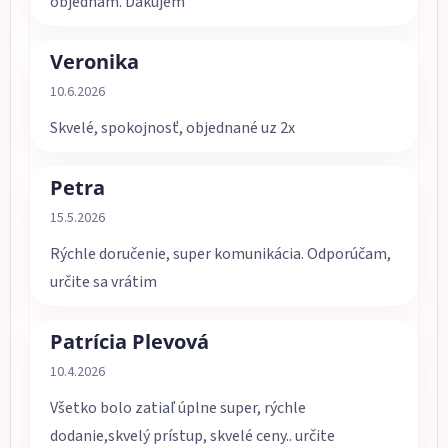
objednám. Ďakujem
Veronika
Hodnotenie obchodu je 5 z 5 hviezdičiek.
10.6.2026
Skvelé, spokojnosť, objednané uz 2x
Petra
Hodnotenie obchodu je 5 z 5 hviezdičiek.
15.5.2026
Rýchle doručenie, super komunikácia. Odporúčam,
určite sa vrátim
Patrícia Plevová
Hodnotenie obchodu je 5 z 5 hviezdičiek.
10.4.2026
Všetko bolo zatiaľ úplne super, rýchle
dodanie,skvelý prístup, skvelé ceny.. určite