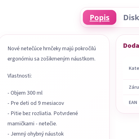
Popis
Disk
Doda
Nové netečúce hrnčeky majú pokročilú
ergonómiu sa zošikmeným náustkom.
Kate
Vlastnosti:
Zár
- Objem 300 ml
EAN
- Pre deti od 9 mesiacov
- Pitie bez rozliatia. Potvrdené
mamičkami - netečie.
- Jemný ohybný náustok