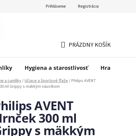
Prihlásenie
Registrácia
PRÁZDNY KOŠÍK
NÁKUPNÝ
KOŠÍK
mlíky
Hygiena a starostlivosť
Hračky
B
ie a cumlíky
/
Učiace a športové fľaše
/
Philips AVENT
00 ml Grippy s mäkkým náustkom
hilips AVENT
rnček 300 ml
Grippy s mäkkým