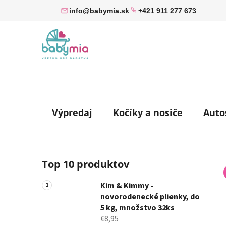
Prejsť
info@babymia.sk
+421 911 277 673
na
obsah
Výpredaj
Kočíky a nosiče
Auto
B
Top 10 produktov
o
č
Kim & Kimmy -
n
novorodenecké plienky, do
ý
5 kg, množstvo 32ks
p
€8,95