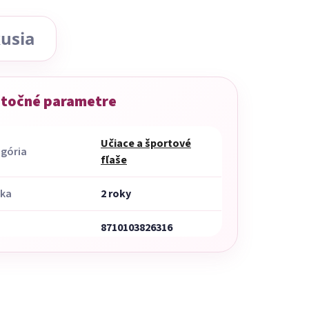
usia
točné parametre
Učiace a športové
gória
fľaše
uka
2 roky
8710103826316