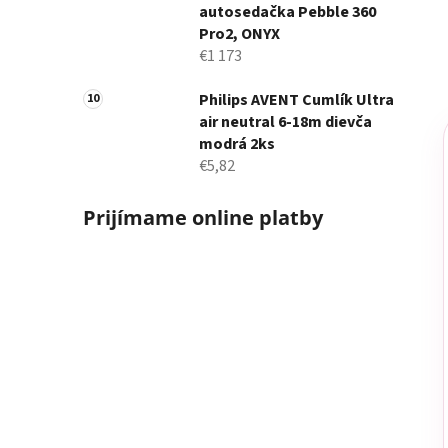
autosedačka Pebble 360
Pro2, ONYX
€1 173
Philips AVENT Cumlík Ultra
air neutral 6-18m dievča
modrá 2ks
€5,82
Prijímame online platby