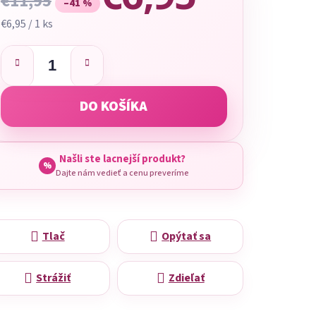
€11,95
–41 %
Jednotková cena:
€6,95 / 1 ks
DO KOŠÍKA
Našli ste lacnejší produkt?
%
Dajte nám vedieť a cenu preveríme
Tlač
Opýtať sa
Strážiť
Zdieľať