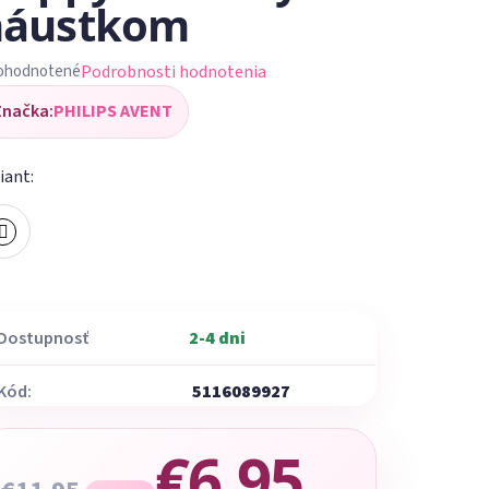
náustkom
Podrobnosti hodnotenia
ohodnotené
iemerné
Značka:
PHILIPS AVENT
dnotenie
oduktu
iant:
ezdičiek.
Dostupnosť
2-4 dni
Kód:
5116089927
€6,95