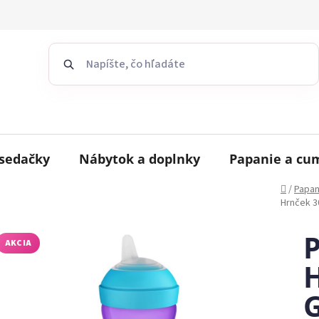
sedačky
Nábytok a doplnky
Papanie a cu
Domov
/
Papan
Hrnček 3
P
AKCIA
H