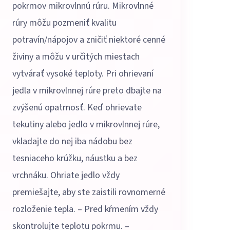
pokrmov mikrovlnnú rúru. Mikrovlnné
rúry môžu pozmeniť kvalitu
potravín/nápojov a zničiť niektoré cenné
živiny a môžu v určitých miestach
vytvárať vysoké teploty. Pri ohrievaní
jedla v mikrovlnnej rúre preto dbajte na
zvýšenú opatrnosť. Keď ohrievate
tekutiny alebo jedlo v mikrovlnnej rúre,
vkladajte do nej iba nádobu bez
tesniaceho krúžku, náustku a bez
vrchnáku. Ohriate jedlo vždy
premiešajte, aby ste zaistili rovnomerné
rozloženie tepla. – Pred kŕmením vždy
skontrolujte teplotu pokrmu. –