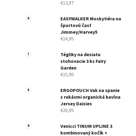
€13,97
EASYWALKER Moskytiéra na
športovú časť
Jimmey/Harvey5
€14,95
Tégliky na desiatu
stohovacie 3 ks Fairy
Garden
€15,90
ERGOPOUCH Vak na spanie
s rukávmi organická bavlna
Jersey Daisies
€20,95
Venicci TINUM UPLINE 3
kombinovaný kočík +