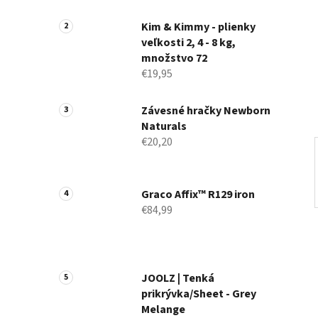
a
n
Kim & Kimmy - plienky
veľkosti 2, 4 - 8 kg,
e
množstvo 72
l
€19,95
Závesné hračky Newborn
Naturals
€20,20
Graco Affix™ R129 iron
€84,99
JOOLZ | Tenká
prikrývka/Sheet - Grey
Melange