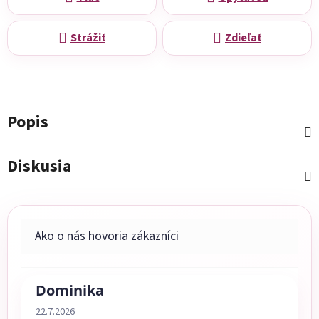
Strážiť
Zdieľať
Popis
Diskusia
Dominika
Hodnotenie obchodu je 5 z 5 hviezdičiek.
22.7.2026