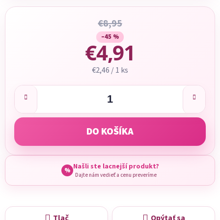
€8,95
–45 %
€4,91
Jednotková cena:
€2,46 / 1 ks
DO KOŠÍKA
Našli ste lacnejší produkt?
%
Dajte nám vedieť a cenu preveríme
Tlač
Opýtať sa