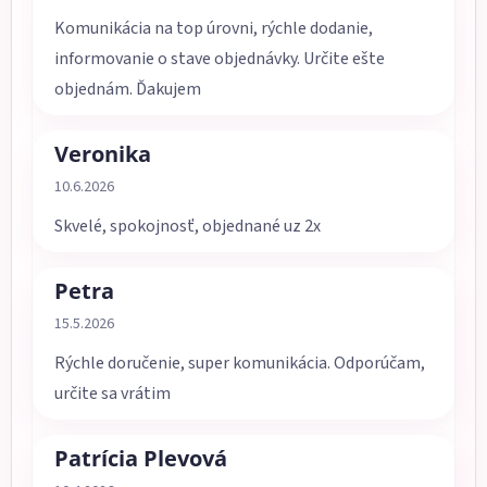
Komunikácia na top úrovni, rýchle dodanie,
informovanie o stave objednávky. Určite ešte
objednám. Ďakujem
Veronika
Hodnotenie obchodu je 5 z 5 hviezdičiek.
10.6.2026
Skvelé, spokojnosť, objednané uz 2x
Petra
Hodnotenie obchodu je 5 z 5 hviezdičiek.
15.5.2026
Rýchle doručenie, super komunikácia. Odporúčam,
určite sa vrátim
Patrícia Plevová
Hodnotenie obchodu je 5 z 5 hviezdičiek.