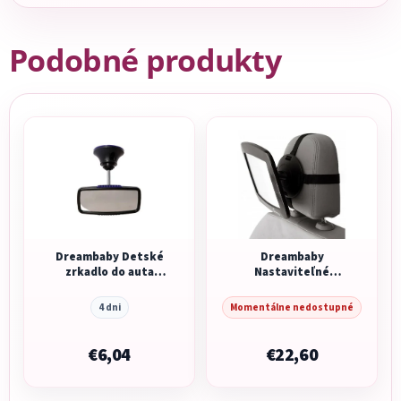
Podobné produkty
Dreambaby Detské
Dreambaby
zrkadlo do auta
Nastaviteľné
nastaviteľné do
zrkadlo na
rôznych uhlov
pozorovanie dieťaťa
4 dni
Momentálne nedostupné
v aute
€6,04
€22,60