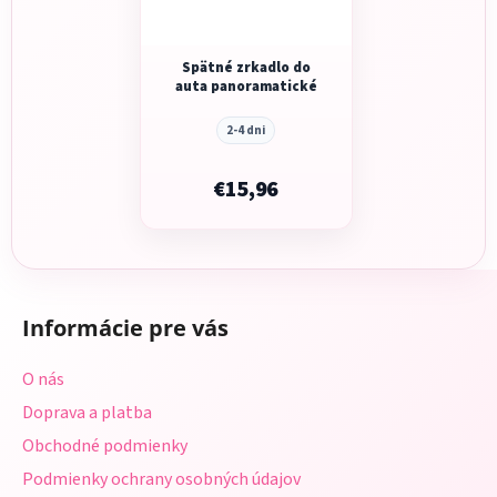
Spätné zrkadlo do
auta panoramatické
2-4 dni
€15,96
Z
á
Informácie pre vás
p
ä
O nás
t
Doprava a platba
i
Obchodné podmienky
e
Podmienky ochrany osobných údajov