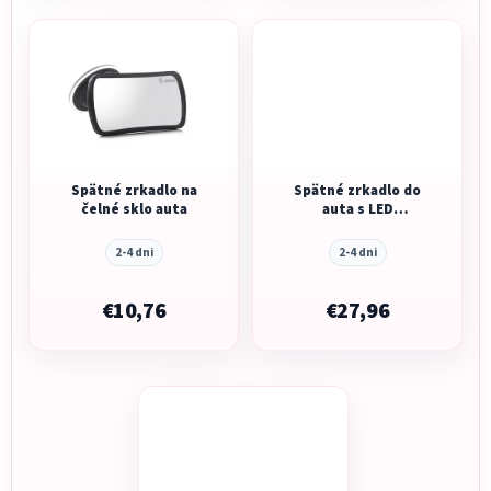
Spätné zrkadlo na
Spätné zrkadlo do
čelné sklo auta
auta s LED
osvietením
2-4 dni
2-4 dni
€10,76
€27,96