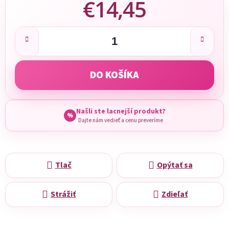
€14,45
Jednotková cena:
DO KOŠÍKA
Našli ste lacnejší produkt?
%
Dajte nám vedieť a cenu preveríme
Tlač
Opýtať sa
Strážiť
Zdieľať