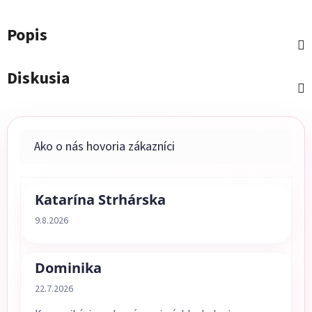
Popis
Diskusia
Katarína Strhárska
Hodnotenie obchodu je 5 z 5 hviezdičiek.
9.8.2026
Dominika
Hodnotenie obchodu je 5 z 5 hviezdičiek.
22.7.2026