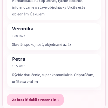
Komunikácia na top úrovni, rýchle dodanie,
informovanie o stave objednávky. Určite ešte
objednám. Ďakujem
Veronika
Hodnotenie obchodu je 5 z 5 hviezdičiek.
10.6.2026
Skvelé, spokojnosť, objednané uz 2x
Petra
Hodnotenie obchodu je 5 z 5 hviezdičiek.
15.5.2026
Rýchle doručenie, super komunikácia. Odporúčam,
určite sa vrátim
Zobraziť ďalšie recenzie