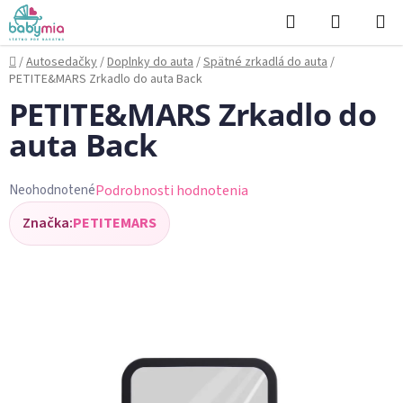
Prejsť
Hľadať
NÁKUP
na
KOŠÍK
obsah
Domov
/
Autosedačky
/
Doplnky do auta
/
Spätné zrkadlá do auta
/
PETITE&MARS Zrkadlo do auta Back
PETITE&MARS Zrkadlo do
auta Back
Podrobnosti hodnotenia
Neohodnotené
Priemerné
Značka:
PETITEMARS
hodnotenie
produktu
je
0,0
z
5
hviezdičiek.