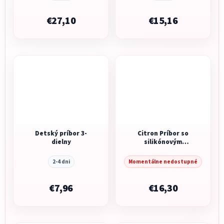
€27,10
€15,16
Detský príbor 3-
Citron Príbor so
dielny
silikónovým
puzdrom - Dusty
Blue / Spaceship
2-4 dni
Momentálne nedostupné
€7,96
€16,30