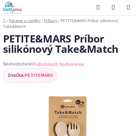
Prejsť
Hľadať
NÁKUP
na
KOŠÍK
obsah
Domov
/
Papanie a cumlíky
/
Príbory
/
PETITE&MARS Príbor silikónový
Take&Match
PETITE&MARS Príbor
silikónový Take&Match
Podrobnosti hodnotenia
Neohodnotené
Priemerné
Značka:
PETITEMARS
hodnotenie
produktu
je
0,0
z
5
hviezdičiek.