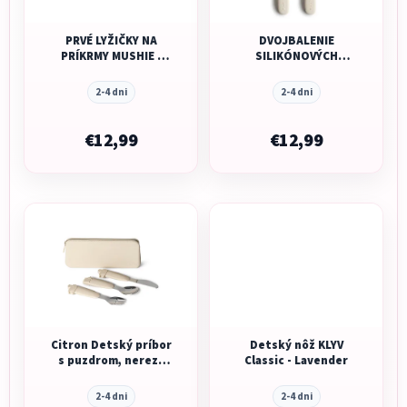
PRVÉ LYŽIČKY NA
DVOJBALENIE
PRÍKRMY MUSHIE -
SILIKÓNOVÝCH
CAMBRIDGE BLUE/
LYŽIČIEK MUSHIE -
SHIFTING SAND
IVORY
2-4 dni
2-4 dni
€12,99
€12,99
Citron Detský príbor
Detský nôž KLYV
s puzdrom, nerez /
Classic - Lavender
silikón - Ballerina
2-4 dni
2-4 dni