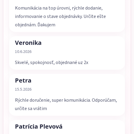
Komunikácia na top úrovni, rýchle dodanie,
informovanie o stave objednávky. Určite ešte
objednám. Ďakujem
Veronika
Hodnotenie obchodu je 5 z 5 hviezdičiek.
10.6.2026
Skvelé, spokojnosť, objednané uz 2x
Petra
Hodnotenie obchodu je 5 z 5 hviezdičiek.
15.5.2026
Rýchle doručenie, super komunikácia. Odporúčam,
určite sa vrátim
Patrícia Plevová