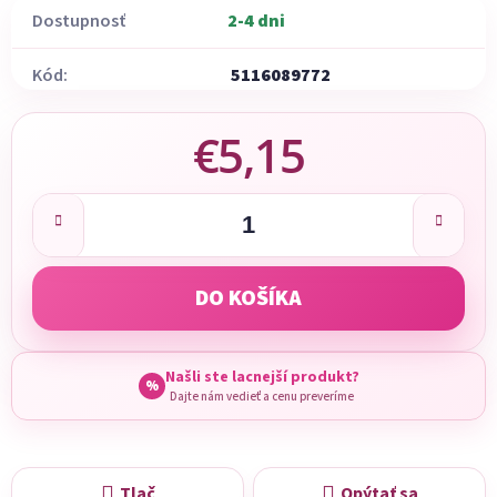
Dostupnosť
2-4 dni
Kód:
5116089772
€5,15
Jednotková cena:
DO KOŠÍKA
Našli ste lacnejší produkt?
%
Dajte nám vedieť a cenu preveríme
Tlač
Opýtať sa