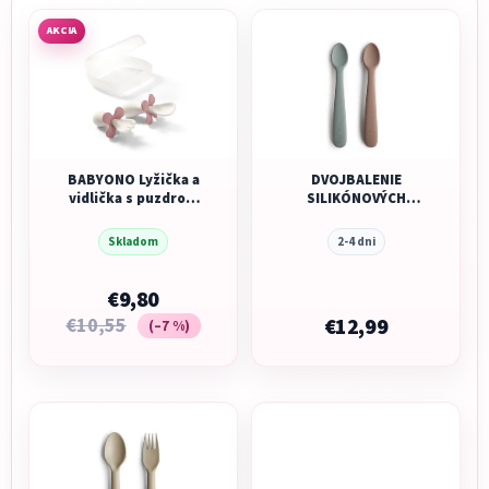
AKCIA
BABYONO Lyžička a
DVOJBALENIE
vidlička s puzdrom
SILIKÓNOVÝCH
ružová 12m+
LYŽIČIEK MUSHIE -
STONE/ CLOUDY
Skladom
2-4 dni
MAUVE
€9,80
€10,55
€12,99
(–7 %)