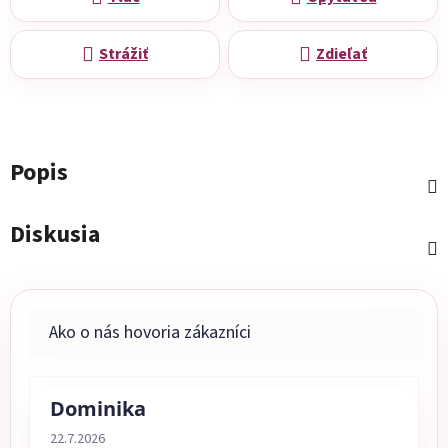
Strážiť
Zdieľať
Popis
Diskusia
Dominika
Hodnotenie obchodu je 5 z 5 hviezdičiek.
22.7.2026