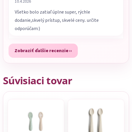
Hodnotenie obchodu je 5 z 5 hviezdičiek.
10.4.2026
Všetko bolo zatiaľ úplne super, rýchle
dodanie,skvelý prístup, skvelé ceny.. určite
odporúčam:)
Zobraziť ďalšie recenzie
Súvisiaci tovar