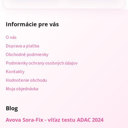
Z
á
Informácie pre vás
p
ä
O nás
t
Doprava a platba
i
Obchodné podmienky
e
Podmienky ochrany osobných údajov
Kontakty
Hodnotenie obchodu
Moja objednávka
Blog
Avova Sora-Fix - víťaz testu ADAC 2024