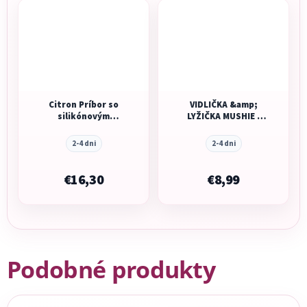
Citron Príbor so
VIDLIČKA &amp;
silikónovým
LYŽIČKA MUSHIE -
puzdrom - Caramel
IVORY
2-4 dni
2-4 dni
€16,30
€8,99
Podobné produkty