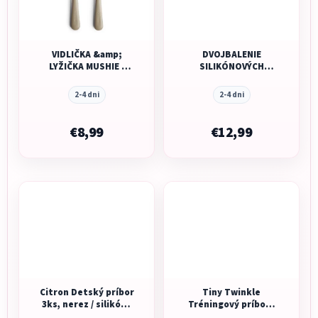
VIDLIČKA &amp;
DVOJBALENIE
LYŽIČKA MUSHIE -
SILIKÓNOVÝCH
VANILLA
LYŽIČIEK MUSHIE -
PALE DAFFODIL
2-4 dni
2-4 dni
€8,99
€12,99
Citron Detský príbor
Tiny Twinkle
3ks, nerez / silikón -
Tréningový príbor -
Dino
Pink Elephant