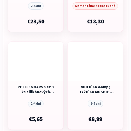
2-4 dni
Momentálne nedostupné
€23,50
€13,30
PETITE&MARS Set 3
VIDLIČKA &amp;
ks silikónových
LYŽIČKA MUSHIE -
tréningových
DUSTY ROSE
lyžičiek Take&Match
2-4 dni
2-4 dni
Misty Green 6m+
€5,65
€8,99