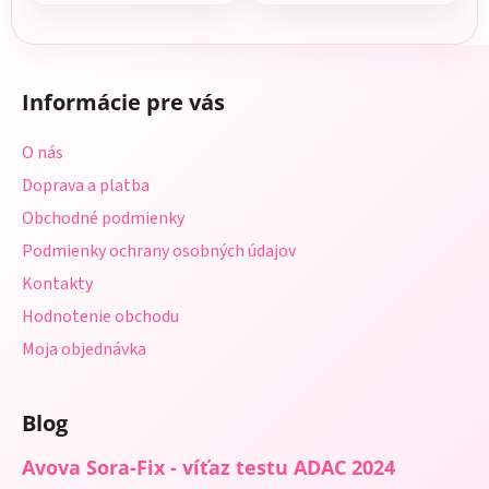
Z
á
Informácie pre vás
p
ä
O nás
t
Doprava a platba
i
Obchodné podmienky
e
Podmienky ochrany osobných údajov
Kontakty
Hodnotenie obchodu
Moja objednávka
Blog
Avova Sora-Fix - víťaz testu ADAC 2024