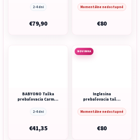
Sapphire Blue
2-4 dni
Momentálne nedostupné
€79,90
€80
NOVINKA
BABYONO Taška
Inglesina
prebaľovacia Carmen
prebaľovacia taška
- black
Aptica XT Day Bag
Canyon Grey
2-4 dni
Momentálne nedostupné
€41,35
€80