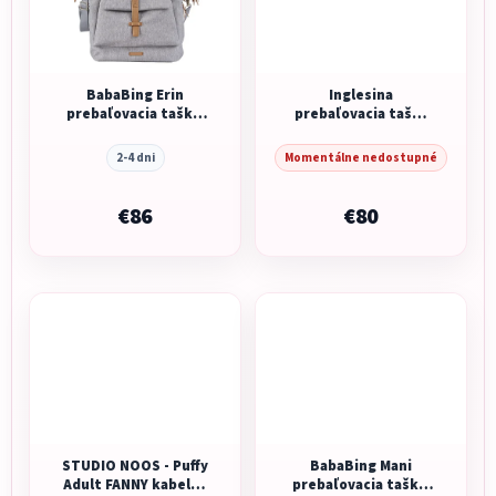
BabaBing Erin
Inglesina
prebaľovacia taška/
prebaľovacia taška
batoh, Grey Marl
Aptica Day bag
Marble Grey
2-4 dni
Momentálne nedostupné
€86
€80
STUDIO NOOS - Puffy
BabaBing Mani
Adult FANNY kabelka
prebaľovacia taška/