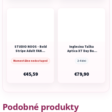
STUDIO NOOS - Bold
Inglesina Taška
Stripe Adult FANNY
Aptica XT Day Bag
kabelka |
Magnet Grey
Bordeaux/Lignt Blue
Momentálne nedostupné
2-4 dni
€45,59
€79,90
Podobné produkty