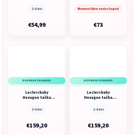
| Purple Hearts
batoh, Black
2-4 dni
Momentálne nedostupné
€54,99
€73
DOPRAVA ZADARMO
DOPRAVA ZADARMO
Leclercbaby
Leclercbaby
Hexagon taška
Hexagon taška
Carbon Black
Champaign
2-4 dni
2-4 dni
€159,20
€159,20