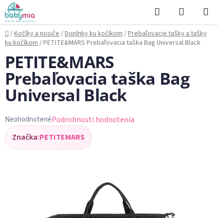
Prejsť
Hľadať
NÁKUP
na
KOŠÍK
obsah
Domov
/
Kočíky a nosiče
/
Doplnky ku kočíkom
/
Prebaľovacie tašky a tašky
ku kočíkom
/
PETITE&MARS Prebaľovacia taška Bag Universal Black
PETITE&MARS
Prebaľovacia taška Bag
Universal Black
Podrobnosti hodnotenia
Neohodnotené
Priemerné
Značka:
PETITEMARS
hodnotenie
produktu
je
0,0
z
5
hviezdičiek.