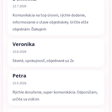
Hodnotenie obchodu je 5 z 5 hviezdičiek.
22.7.2026
Komunikácia na top úrovni, rýchle dodanie,
informovanie o stave objednávky. Určite ešte
objednám. Ďakujem
Veronika
Hodnotenie obchodu je 5 z 5 hviezdičiek.
10.6.2026
Skvelé, spokojnosť, objednané uz 2x
Petra
Hodnotenie obchodu je 5 z 5 hviezdičiek.
15.5.2026
Rýchle doručenie, super komunikácia. Odporúčam,
určite sa vrátim