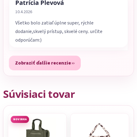
Patrícia Plevová
Hodnotenie obchodu je 5 z 5 hviezdičiek.
10.4.2026
Všetko bolo zatiaľ úplne super, rýchle
dodanie,skvelý prístup, skvelé ceny.. určite
odporúčam:)
Zobraziť ďalšie recenzie
Súvisiaci tovar
NOVINKA