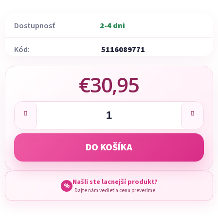
Dostupnosť
2-4 dni
Kód:
5116089771
€30,95
Jednotková cena:
DO KOŠÍKA
Našli ste lacnejší produkt?
%
Dajte nám vedieť a cenu preveríme