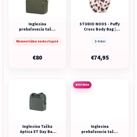
Inglesina
STUDIO NOOS - Puffy
prebaľovacia taška
Cross Body Bag |
Day Bag Loft Green
Holy Cow Brownish
Momentálne nedostupné
2-4 dni
€80
€74,95
NOVINKA
Inglesina Taška
Inglesina
Aptica XT Day Bag
prebaľovacia taška
Taiga Green
Aptica Day bag