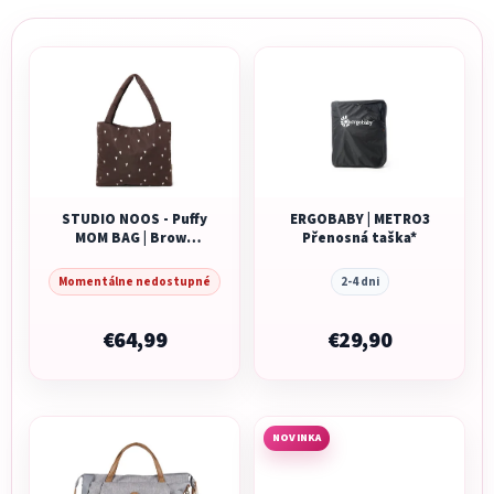
STUDIO NOOS - Puffy
ERGOBABY | METRO3
MOM BAG | Brown
Přenosná taška*
Hearts
Momentálne nedostupné
2-4 dni
€64,99
€29,90
NOVINKA