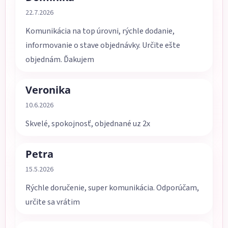
Hodnotenie obchodu je 5 z 5 hviezdičiek.
22.7.2026
Komunikácia na top úrovni, rýchle dodanie,
informovanie o stave objednávky. Určite ešte
objednám. Ďakujem
Veronika
Hodnotenie obchodu je 5 z 5 hviezdičiek.
10.6.2026
Skvelé, spokojnosť, objednané uz 2x
Petra
Hodnotenie obchodu je 5 z 5 hviezdičiek.
15.5.2026
Rýchle doručenie, super komunikácia. Odporúčam,
určite sa vrátim