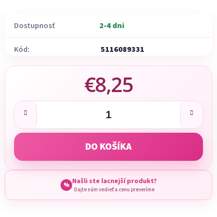
Dostupnosť
2-4 dni
Kód:
5116089331
€8,25
Jednotková cena:
DO KOŠÍKA
Našli ste lacnejší produkt?
%
Dajte nám vedieť a cenu preveríme