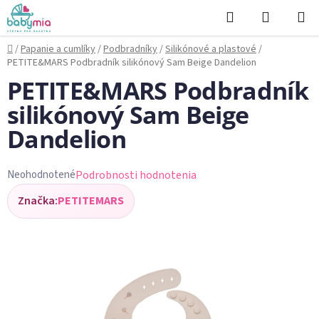
Prejsť
Hľadať
NÁKUP
na
KOŠÍK
obsah
Domov
/
Papanie a cumlíky
/
Podbradníky
/
Silikónové a plastové
/
PETITE&MARS Podbradník silikónový Sam Beige Dandelion
PETITE&MARS Podbradník
silikónový Sam Beige
Dandelion
Podrobnosti hodnotenia
Neohodnotené
Priemerné
Značka:
PETITEMARS
hodnotenie
produktu
je
0,0
z
5
hviezdičiek.