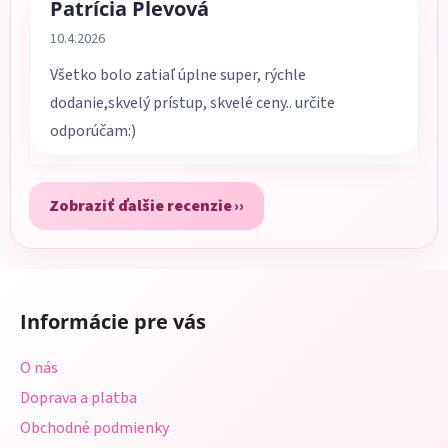
Patrícia Plevová
Hodnotenie obchodu je 5 z 5 hviezdičiek.
10.4.2026
Všetko bolo zatiaľ úplne super, rýchle
dodanie,skvelý prístup, skvelé ceny.. určite
odporúčam:)
Zobraziť ďalšie recenzie
Z
á
Informácie pre vás
p
ä
O nás
t
Doprava a platba
i
Obchodné podmienky
e