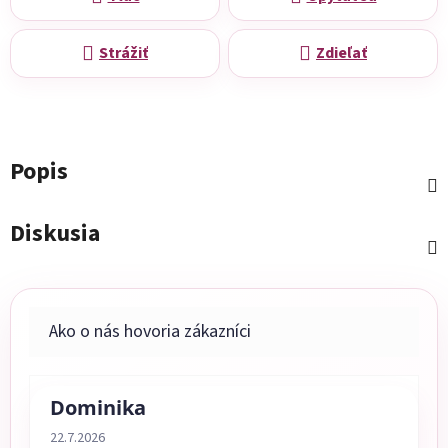
Strážiť
Zdieľať
Popis
Diskusia
Dominika
Hodnotenie obchodu je 5 z 5 hviezdičiek.
22.7.2026