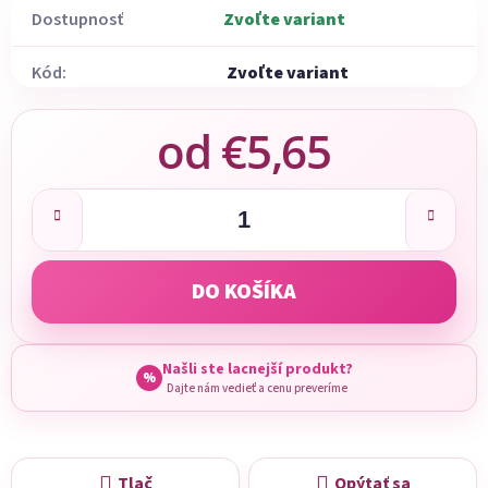
Dostupnosť
Zvoľte variant
Kód:
Zvoľte variant
od
€5,65
Jednotková cena:
DO KOŠÍKA
Našli ste lacnejší produkt?
%
Dajte nám vedieť a cenu preveríme
Tlač
Opýtať sa