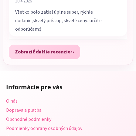
10.4.2026
Všetko bolo zatiaľ úplne super, rýchle
dodanie,skvelý prístup, skvelé ceny.. určite
odporúčam:)
Zobraziť ďalšie recenzie
Z
á
Informácie pre vás
p
ä
O nás
t
Doprava a platba
i
Obchodné podmienky
e
Podmienky ochrany osobných údajov