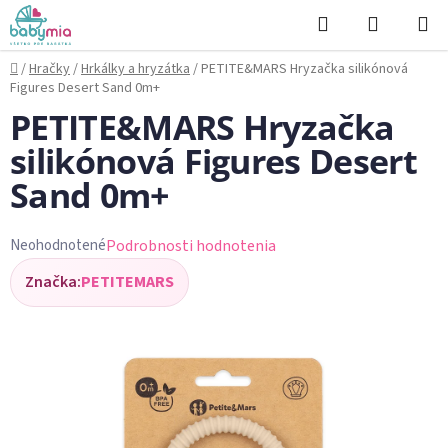
Prejsť
Hľadať
NÁKUP
na
KOŠÍK
obsah
Domov
/
Hračky
/
Hrkálky a hryzátka
/
PETITE&MARS Hryzačka silikónová
Figures Desert Sand 0m+
PETITE&MARS Hryzačka
silikónová Figures Desert
Sand 0m+
Podrobnosti hodnotenia
Neohodnotené
Priemerné
Značka:
PETITEMARS
hodnotenie
produktu
je
0,0
z
5
hviezdičiek.