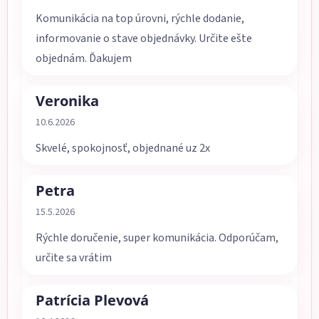
Komunikácia na top úrovni, rýchle dodanie,
informovanie o stave objednávky. Určite ešte
objednám. Ďakujem
Veronika
Hodnotenie obchodu je 5 z 5 hviezdičiek.
10.6.2026
Skvelé, spokojnosť, objednané uz 2x
Petra
Hodnotenie obchodu je 5 z 5 hviezdičiek.
15.5.2026
Rýchle doručenie, super komunikácia. Odporúčam,
určite sa vrátim
Patrícia Plevová
Hodnotenie obchodu je 5 z 5 hviezdičiek.