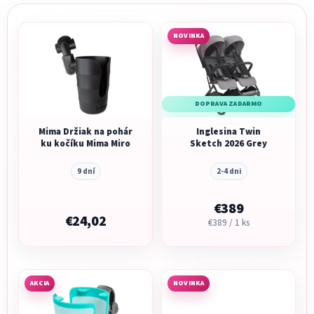
NOVINKA
DOPRAVA ZADARMO
Mima Držiak na pohár
Inglesina Twin
ku kočíku Mima Miro
Sketch 2026 Grey
9 dní
2-4 dni
€389
€24,02
Jednotková
€389 / 1 ks
cena:
AKCIA
NOVINKA