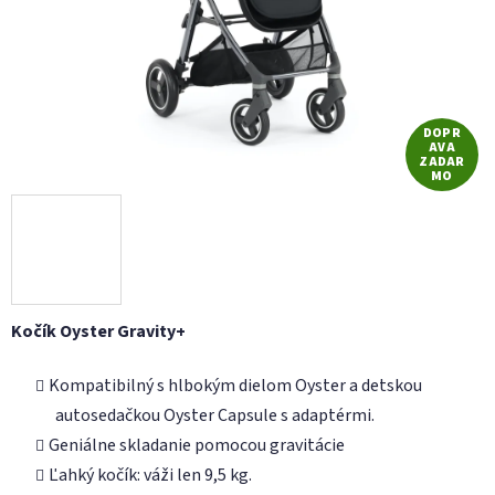
DOPR
AVA
ZADAR
MO
Kočík Oyster Gravity+
Kompatibilný s hlbokým dielom Oyster a detskou
autosedačkou Oyster Capsule s adaptérmi.
Geniálne skladanie pomocou gravitácie
Ľahký kočík: váži len 9,5 kg.