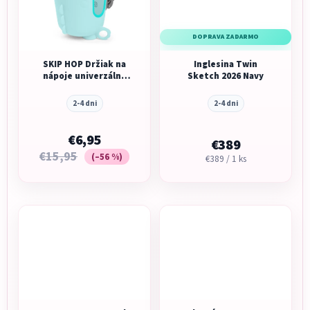
DOPRAVA ZADARMO
SKIP HOP Držiak na
Inglesina Twin
nápoje univerzálny
Sketch 2026 Navy
Stroll&Connect
2-4 dni
2-4 dni
€6,95
€389
€15,95
(–56 %)
Jednotková
€389 / 1 ks
cena: