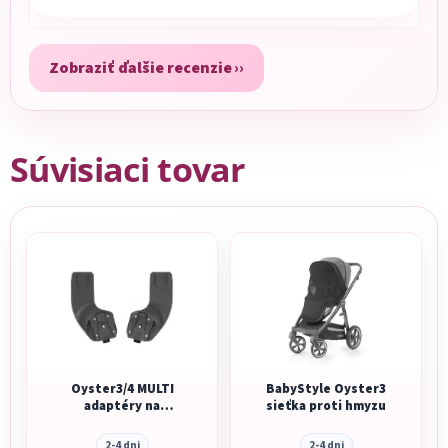
Zobraziť ďalšie recenzie
Súvisiaci tovar
Oyster3/4 MULTI
BabyStyle Oyster3
adaptéry na
sieťka proti hmyzu
autosedačku
2-4 dni
2-4 dni