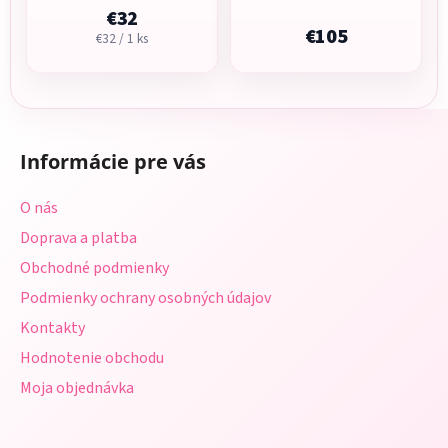
€32
€105
Jednotková
€32 / 1 ks
cena:
Z
á
Informácie pre vás
p
ä
O nás
t
Doprava a platba
i
Obchodné podmienky
e
Podmienky ochrany osobných údajov
Kontakty
Hodnotenie obchodu
Moja objednávka