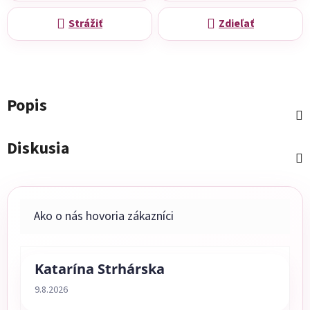
Strážiť
Zdieľať
Popis
Diskusia
Katarína Strhárska
Hodnotenie obchodu je 5 z 5 hviezdičiek.
9.8.2026