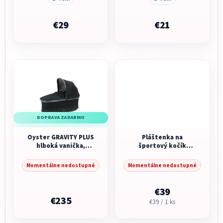
€29
€21
DOPRAVA ZADARMO
Oyster GRAVITY PLUS
Pláštenka na
hlboká vanička,
športový kočík
Carbonite 2025
Recaro Lexa ELITE
Momentálne nedostupné
Momentálne nedostupné
€39
€235
Jednotková
€39 / 1 ks
cena: