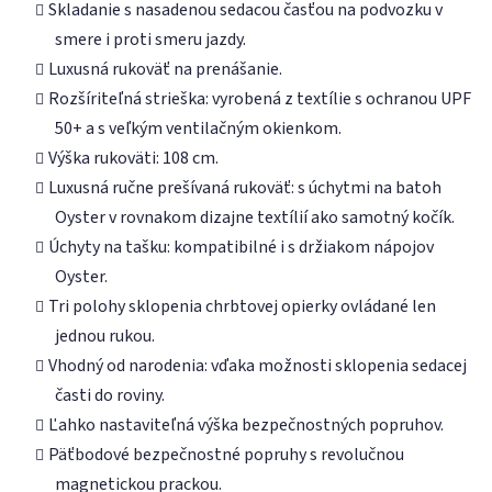
Skladanie s nasadenou sedacou časťou na podvozku v
smere i proti smeru jazdy.
Luxusná rukoväť na prenášanie.
Rozšíriteľná strieška: vyrobená z textílie s ochranou UPF
50+ a s veľkým ventilačným okienkom.
Výška rukoväti: 108 cm.
Luxusná ručne prešívaná rukoväť: s úchytmi na batoh
Oyster v rovnakom dizajne textílií ako samotný kočík.
Úchyty na tašku: kompatibilné i s držiakom nápojov
Oyster.
Tri polohy sklopenia chrbtovej opierky ovládané len
jednou rukou.
Vhodný od narodenia: vďaka možnosti sklopenia sedacej
časti do roviny.
Ľahko nastaviteľná výška bezpečnostných popruhov.
Päťbodové bezpečnostné popruhy s revolučnou
magnetickou prackou.