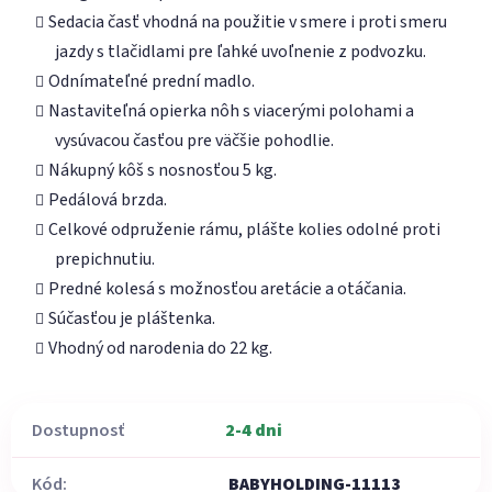
Sedacia časť vhodná na použitie v smere i proti smeru
jazdy s tlačidlami pre ľahké uvoľnenie z podvozku.
Odnímateľné prední madlo.
Nastaviteľná opierka nôh s viacerými polohami a
vysúvacou časťou pre väčšie pohodlie.
Nákupný kôš s nosnosťou 5 kg.
Pedálová brzda.
Celkové odpruženie rámu, plášte kolies odolné proti
prepichnutiu.
Predné kolesá s možnosťou aretácie a otáčania.
Súčasťou je pláštenka.
Vhodný od narodenia do 22 kg.
Dostupnosť
2-4 dni
Kód:
BABYHOLDING-11113