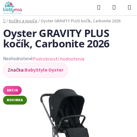
Prejsť
Hľadať
NÁKUP
na
KOŠÍK
obsah
Domov
/
Kočíky a nosiče
/
Oyster GRAVITY PLUS kočík, Carbonite 2026
Oyster GRAVITY PLUS
kočík, Carbonite 2026
Podrobnosti hodnotenia
Neohodnotené
Priemerné
Značka:
BabyStyle Oyster
hodnotenie
produktu
je
AKCIA
0,0
NOVINKA
z
5
hviezdičiek.