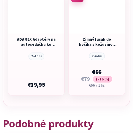
ADAMEX Adaptéry na
Zimný fusak do
autosedačku ku
kočíka s kožušinou
kočíku Como
Kiddy Footmuff black
2-4 dni
2-4 dni
€66
€79
(–16 %)
€19,95
Jednotková
€66 / 1 ks
cena:
Podobné produkty