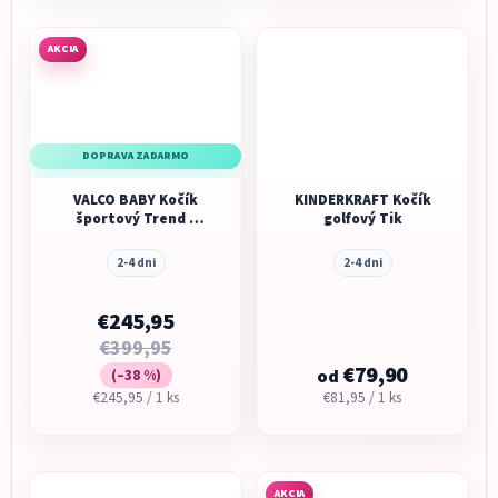
AKCIA
DOPRAVA ZADARMO
VALCO BABY Kočík
KINDERKRAFT Kočík
športový Trend 4
golfový Tik
Ultra Denim
2-4 dni
2-4 dni
€245,95
€399,95
€79,90
(–38 %)
od
Jednotková
Jednotková
€245,95 / 1 ks
€81,95 / 1 ks
cena:
cena:
AKCIA