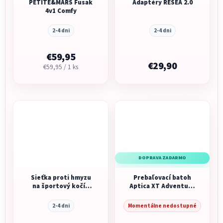
PETITE&MARS Fusak
Adaptéry RESEA 2.0
4v1 Comfy
2-4 dni
2-4 dni
€59,95
€29,90
Jednotková
€59,95 / 1 ks
cena:
DOPRAVA ZADARMO
Sieťka proti hmyzu
Prebaľovací batoh
na športový kočík
Aptica XT Adventure
Recaro Lexa
Bag Canyon Grey
2-4 dni
Momentálne nedostupné