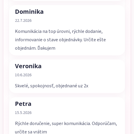
Dominika
Hodnotenie obchodu je 5 z 5 hviezdičiek.
22.7.2026
Komunikácia na top úrovni, rýchle dodanie,
informovanie o stave objednávky. Určite ešte
objednám. Ďakujem
Veronika
Hodnotenie obchodu je 5 z 5 hviezdičiek.
10.6.2026
Skvelé, spokojnosť, objednané uz 2x
Petra
Hodnotenie obchodu je 5 z 5 hviezdičiek.
15.5.2026
Rýchle doručenie, super komunikácia. Odporúčam,
určite sa vrátim