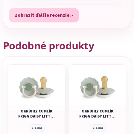
Zobraziť ďalšie recenzie
Podobné produkty
OKRÚHLY CUMLÍK
OKRÚHLY CUMLÍK
FRIGG DAISY LITTLE
FRIGG DAISY LITTLE
DARLING, 0-6M,
DARLING, 6-18M,
KAUČUK
KAUČUK
2-4 dni
2-4 dni