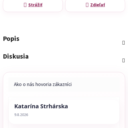
Strážiť
Zdieľať
Popis
Diskusia
Katarína Strhárska
Hodnotenie obchodu je 5 z 5 hviezdičiek.
9.8.2026