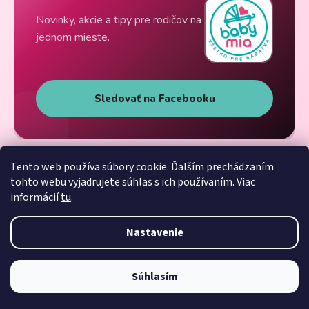
Novinky, akcie a tipy pre rodičov na
jednom mieste.
Sledovať na Facebooku
Tento web používa súbory cookie. Ďalším prechádzaním
tohto webu vyjadrujete súhlas s ich používaním. Viac
informácií
tu
.
Nastavenie
Súhlasím
Vytvoril Shoptet
Copyright 2026
Babymia
. Všetky práva vyhradené.