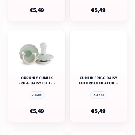
€5,49
€5,49
OKRÚHLY CUMLÍK
CUMLÍK FRIGG DAISY
FRIGG DAISY LITTLE
COLORBLOCK ACORN,
DARLING, 6-18M,
0-6M, SILIKÓN
SILIKÓN
2-4 dni
2-4 dni
€5,49
€5,49