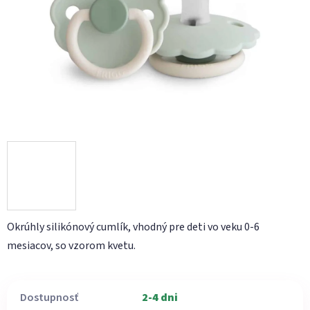
hviezdičiek.
Okrúhly silikónový cumlík, vhodný pre deti vo veku 0-6
mesiacov, so vzorom kvetu.
Dostupnosť
2-4 dni