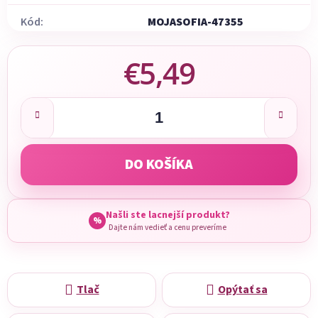
Kód:
MOJASOFIA-47355
€5,49
Jednotková cena:
DO KOŠÍKA
Našli ste lacnejší produkt?
%
Dajte nám vedieť a cenu preveríme
Tlač
Opýtať sa