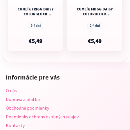
CUMLÍK FRIGG DAISY
CUMLÍK FRIGG DAISY
COLORBLOCK
COLORBLOCK
BREEZE, 0-6M,
CHAMOMILE, 0-6M,
SILIKÓN
SILIKÓN
2-4 dni
2-4 dni
€5,49
€5,49
Z
á
Informácie pre vás
p
ä
O nás
t
Doprava a platba
i
Obchodné podmienky
e
Podmienky ochrany osobných údajov
Kontakty