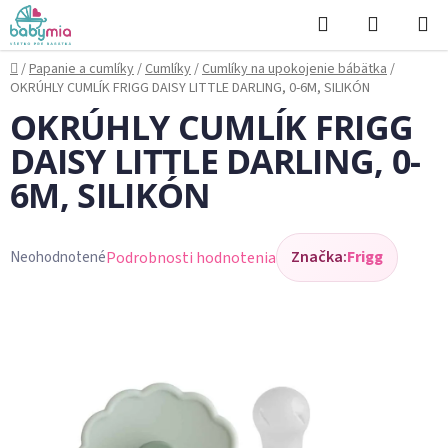
Prejsť
Hľadať
NÁKUP
na
KOŠÍK
obsah
Domov
/
Papanie a cumlíky
/
Cumlíky
/
Cumlíky na upokojenie bábätka
/
OKRÚHLY CUMLÍK FRIGG DAISY LITTLE DARLING, 0-6M, SILIKÓN
OKRÚHLY CUMLÍK FRIGG
DAISY LITTLE DARLING, 0-
6M, SILIKÓN
Značka:
Frigg
Podrobnosti hodnotenia
Neohodnotené
Priemerné
hodnotenie
produktu
je
0,0
z
5