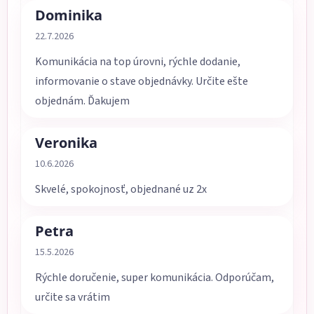
Dominika
Hodnotenie obchodu je 5 z 5 hviezdičiek.
22.7.2026
Komunikácia na top úrovni, rýchle dodanie,
informovanie o stave objednávky. Určite ešte
objednám. Ďakujem
Veronika
Hodnotenie obchodu je 5 z 5 hviezdičiek.
10.6.2026
Skvelé, spokojnosť, objednané uz 2x
Petra
Hodnotenie obchodu je 5 z 5 hviezdičiek.
15.5.2026
Rýchle doručenie, super komunikácia. Odporúčam,
určite sa vrátim