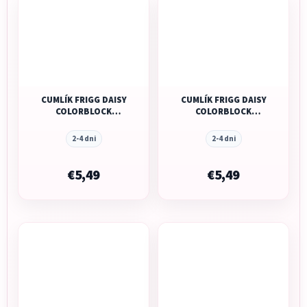
CUMLÍK FRIGG DAISY
CUMLÍK FRIGG DAISY
COLORBLOCK
COLORBLOCK
AURORA, 0-6M,
BISCUIT, 0-6M,
SILIKÓN
SILIKÓN
2-4 dni
2-4 dni
€5,49
€5,49