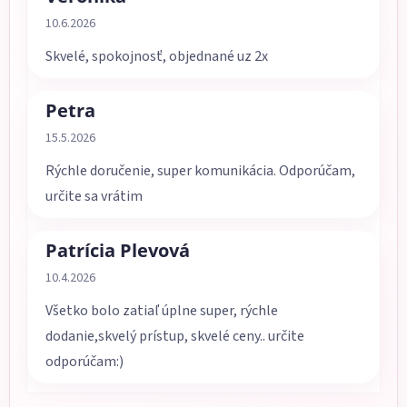
Hodnotenie obchodu je 5 z 5 hviezdičiek.
10.6.2026
Skvelé, spokojnosť, objednané uz 2x
Petra
Hodnotenie obchodu je 5 z 5 hviezdičiek.
15.5.2026
Rýchle doručenie, super komunikácia. Odporúčam,
určite sa vrátim
Patrícia Plevová
Hodnotenie obchodu je 5 z 5 hviezdičiek.
10.4.2026
Všetko bolo zatiaľ úplne super, rýchle
dodanie,skvelý prístup, skvelé ceny.. určite
odporúčam:)