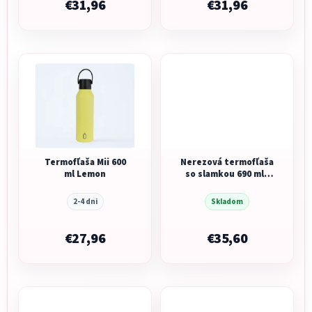
€31,96
€31,96
Termofľaša Mii 600
Nerezová termofľaša
ml Lemon
so slamkou 690 ml -
lagoon
2-4 dni
Skladom
€27,96
€35,60