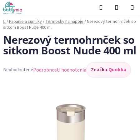
Prejsť
Hľadať
NÁKUP
na
KOŠÍK
obsah
Domov
/
Papanie a cumlíky
/
Termosky na nápoje
/
Nerezový termohrnček so
sitkom Boost Nude 400 ml
Nerezový termohrnček so
sitkom Boost Nude 400 ml
Značka:
Quokka
Podrobnosti hodnotenia
Neohodnotené
Priemerné
hodnotenie
produktu
je
0,0
z
5
hviezdičiek.