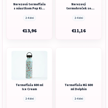
Nerezová termofľaša
Nerezový
s náustkom Pop Kids
termohrnček so
Ocean 445 ml
slamkou Mist Ivory
720 ml
2-4 dni
2-4 dni
€13,96
€11,16
Termofľaša 600 ml
Termofľaša Mii 600
Ice Cream
ml Dolphin
2-4 dni
2-4 dni