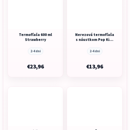
Termofľaša 600 ml
Nerezová termofľaša
Strawberry
s náustkom Pop Kids
Blooming Garden 445
ml
2-4 dni
2-4 dni
€23,96
€13,96