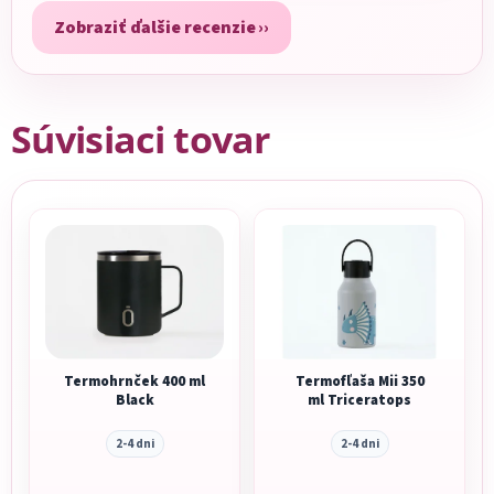
Zobraziť ďalšie recenzie
Súvisiaci tovar
Termohrnček 400 ml
Termofľaša Mii 350
Black
ml Triceratops
2-4 dni
2-4 dni