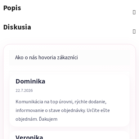
Popis
Diskusia
Dominika
Hodnotenie obchodu je 5 z 5 hviezdičiek.
22.7.2026
Komunikácia na top úrovni, rýchle dodanie,
informovanie o stave objednávky. Určite ešte
objednám. Ďakujem
Veronika