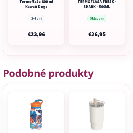
Termofľaša 600 ml
TERMOFĽAŠA FRESK -
Kawaii Dogs
SHARK - 500ML
2-4 dni
Skladom
€23,96
€26,95
Podobné produkty