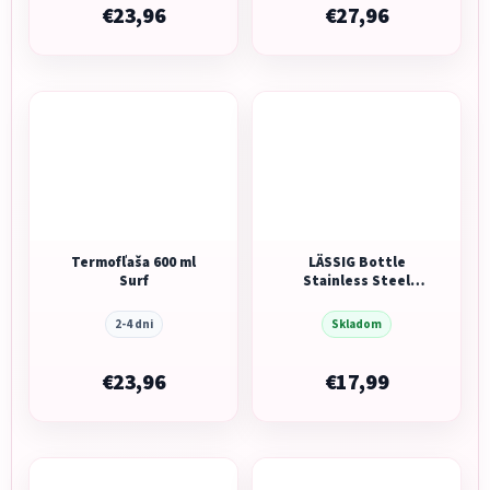
€23,96
€27,96
Termofľaša 600 ml
LÄSSIG Bottle
Surf
Stainless Steel
Adventure dragonfly
2-4 dni
Skladom
€23,96
€17,99