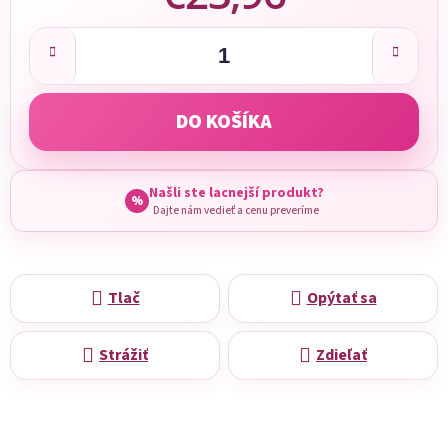
Jednotková cena:
DO KOŠÍKA
Našli ste lacnejší produkt?
%
Dajte nám vedieť a cenu preveríme
Tlač
Opýtať sa
Strážiť
Zdieľať