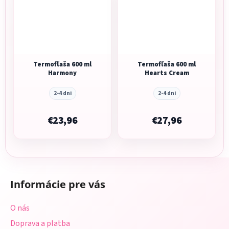
Termofľaša 600 ml
Termofľaša 600 ml
Harmony
Hearts Cream
2-4 dni
2-4 dni
€23,96
€27,96
Z
á
Informácie pre vás
p
ä
O nás
t
Doprava a platba