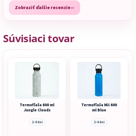
Zobraziť ďalšie recenzie
Súvisiaci tovar
Termofľaša 600 ml
Termofľaša Mii 600
Jungle Clouds
ml Blue
2-4 dni
2-4 dni