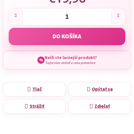
Jednotková cena:
DO KOŠÍKA
Našli ste lacnejší produkt?
%
Dajte nám vedieť a cenu preveríme
Tlač
Opýtať sa
Strážiť
Zdieľať