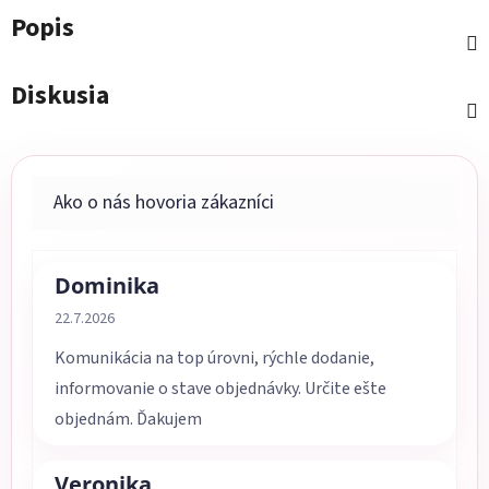
Popis
Diskusia
Dominika
Hodnotenie obchodu je 5 z 5 hviezdičiek.
22.7.2026
Komunikácia na top úrovni, rýchle dodanie,
informovanie o stave objednávky. Určite ešte
objednám. Ďakujem
Veronika