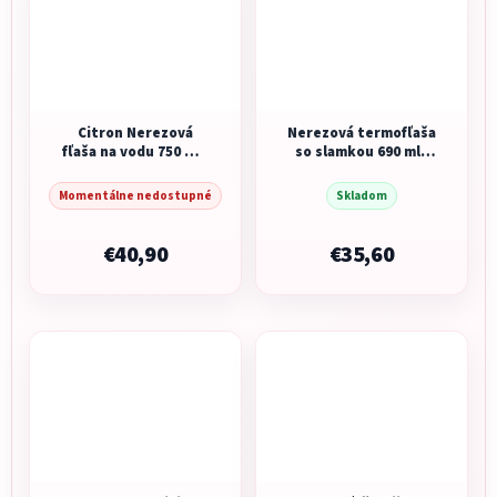
Citron Nerezová
Nerezová termofľaša
fľaša na vodu 750 ml -
so slamkou 690 ml -
Black
spearmint
Momentálne nedostupné
Skladom
€40,90
€35,60