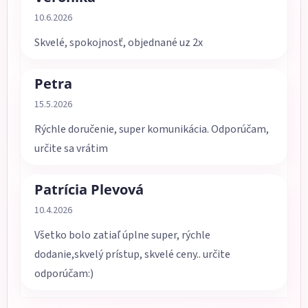
Hodnotenie obchodu je 5 z 5 hviezdičiek.
10.6.2026
Skvelé, spokojnosť, objednané uz 2x
Petra
Hodnotenie obchodu je 5 z 5 hviezdičiek.
15.5.2026
Rýchle doručenie, super komunikácia. Odporúčam,
určite sa vrátim
Patrícia Plevová
Hodnotenie obchodu je 5 z 5 hviezdičiek.
10.4.2026
Všetko bolo zatiaľ úplne super, rýchle
dodanie,skvelý prístup, skvelé ceny.. určite
odporúčam:)