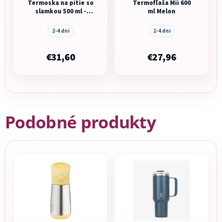
Termoska na pitie so
Termofľaša Mii 600
slamkou 500 ml -
ml Melon
sugar plum
2-4 dni
2-4 dni
€31,60
€27,96
Podobné produkty