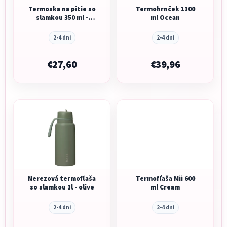
Termoska na pitie so
Termohrnček 1100
slamkou 350 ml -
ml Ocean
lemon twist
2-4 dni
2-4 dni
€27,60
€39,96
Nerezová termofľaša
Termofľaša Mii 600
so slamkou 1l - olive
ml Cream
2-4 dni
2-4 dni