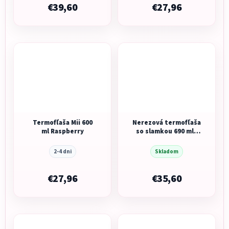
€39,60
€27,96
Termofľaša Mii 600
Nerezová termofľaša
ml Raspberry
so slamkou 690 ml -
midnight
2-4 dni
Skladom
€27,96
€35,60