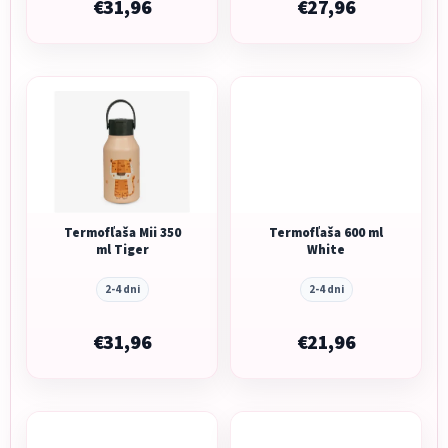
€31,96
€27,96
Termofľaša Mii 350
Termofľaša 600 ml
ml Tiger
White
2-4 dni
2-4 dni
€31,96
€21,96