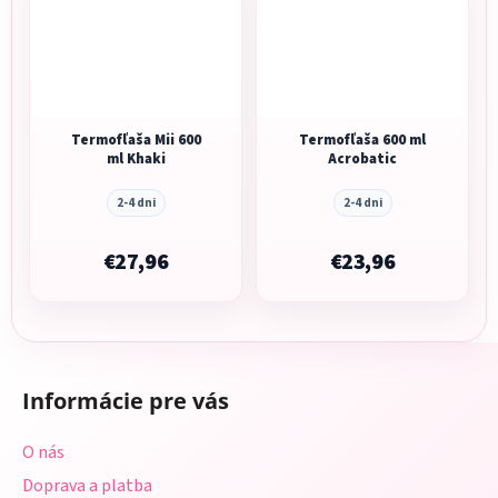
Termofľaša Mii 600
Termofľaša 600 ml
ml Khaki
Acrobatic
2-4 dni
2-4 dni
€27,96
€23,96
Z
á
Informácie pre vás
p
ä
O nás
t
Doprava a platba