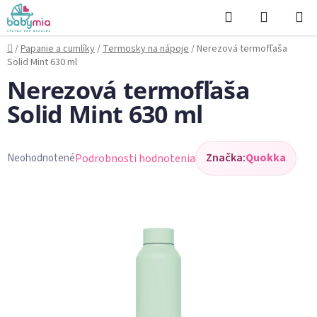
Prejsť
Hľadať
NÁKUP
na
KOŠÍK
obsah
Domov
/
Papanie a cumlíky
/
Termosky na nápoje
/
Nerezová termofľaša
Solid Mint 630 ml
Nerezová termofľaša
Solid Mint 630 ml
Značka:
Quokka
Podrobnosti hodnotenia
Neohodnotené
Priemerné
hodnotenie
produktu
je
0,0
z
5
hviezdičiek.