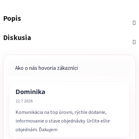
Popis
Diskusia
Dominika
Hodnotenie obchodu je 5 z 5 hviezdičiek.
22.7.2026
Komunikácia na top úrovni, rýchle dodanie,
informovanie o stave objednávky. Určite ešte
objednám. Ďakujem