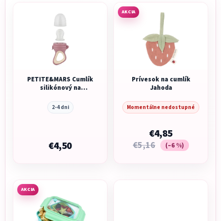
AKCIA
PETITE&MARS Cumlík
Prívesok na cumlík
silikónový na
Jahoda
kŕmenie Fruzi
Rose&Sand 6m+
2-4 dni
Momentálne nedostupné
€4,85
€4,50
€5,16
(–6 %)
AKCIA