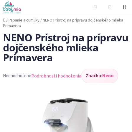
Prejsť
Hľadať
NÁKUP
na
KOŠÍK
obsah
Domov
/
Papanie a cumlíky
/
NENO Prístroj na prípravu dojčenského mlieka
Primavera
NENO Prístroj na prípravu
dojčenského mlieka
Primavera
Značka:
Neno
Podrobnosti hodnotenia
Neohodnotené
Priemerné
hodnotenie
produktu
je
0,0
z
5