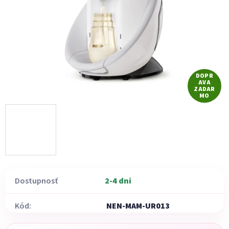
hviezdičiek.
DOPR
AVA
ZADAR
MO
Dostupnosť
2-4 dni
Kód:
NEN-MAM-UR013