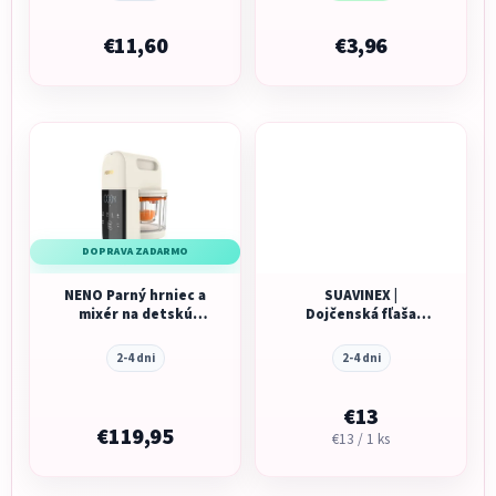
€11,60
€3,96
DOPRAVA ZADARMO
NENO Parný hrniec a
SUAVINEX |
mixér na detskú
Dojčenská fľaša
stravu Oro 4v1 s 11
WONDERLAND 270ml
programami a
FYZIOL PRŮTOK M
2-4 dni
2-4 dni
udržiavaním teploty
€13
€119,95
Jednotková
€13 / 1 ks
cena: