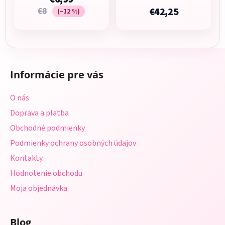
€8
€42,25
(–12 %)
Z
á
Informácie pre vás
p
ä
O nás
t
Doprava a platba
i
Obchodné podmienky
e
Podmienky ochrany osobných údajov
Kontakty
Hodnotenie obchodu
Moja objednávka
Blog