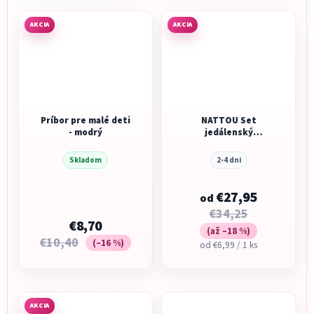
AKCIA
AKCIA
Príbor pre malé deti
NATTOU Set
- modrý
jedálenský
silikonový 4 ks
Skladom
2-4 dni
€27,95
od
€34,25
€8,70
(až –18 %)
€10,40
(–16 %)
Jednotková
od €6,99 / 1 ks
cena:
AKCIA