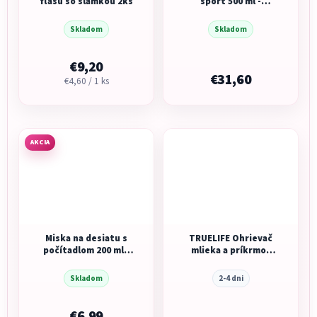
fľašu so slamkou 2ks
šport 500 ml -
modrá/zelená
Skladom
Skladom
€9,20
€31,60
Jednotková
€4,60 / 1 ks
cena:
AKCIA
Miska na desiatu s
TRUELIFE Ohrievač
počítadlom 200 ml -
mlieka a príkrmov
modrá
Invio BW Single
Skladom
2-4 dni
€6,99