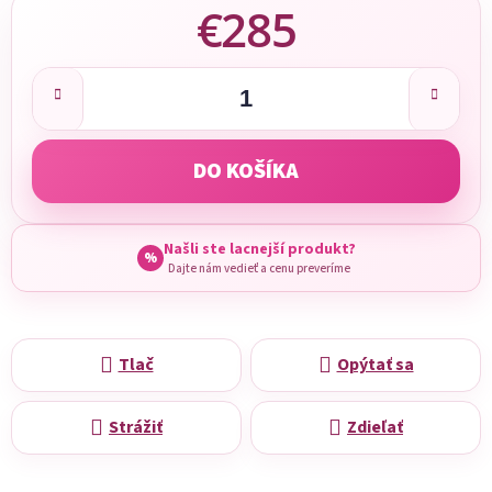
€285
Jednotková cena:
DO KOŠÍKA
Našli ste lacnejší produkt?
%
Dajte nám vedieť a cenu preveríme
Tlač
Opýtať sa
Strážiť
Zdieľať