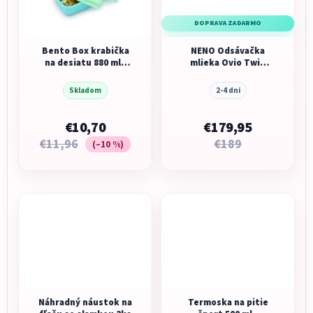
DOPRAVA ZADARMO
Bento Box krabička
NENO Odsávačka
na desiatu 880 ml -
mlieka Ovio Twin
modrá
Duo bezdrôtová
hands-free mušľová
Skladom
2-4 dni
3-fázová s
aplikáciou, 2 × 180 ml
€10,70
€179,95
€11,96
€189
(–10 %)
Náhradný náustok na
Termoska na pitie