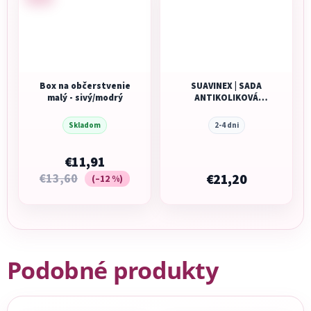
Box na občerstvenie
SUAVINEX | SADA
malý - sivý/modrý
ANTIKOLIKOVÁ
Zerø.Zerø™ LIGHT
FĽAŠA 180 ml A +
Skladom
2-4 dni
cumlík Zerø.Zerø™
-2/ 2M
€11,91
€13,60
€21,20
(–12 %)
Podobné produkty