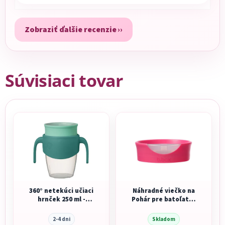
Zobraziť ďalšie recenzie
Súvisiaci tovar
360° netekúci učiaci
Náhradné viečko na
hrnček 250 ml -
Pohár pre batoľatá -
emerald forest
ružové
2-4 dni
Skladom