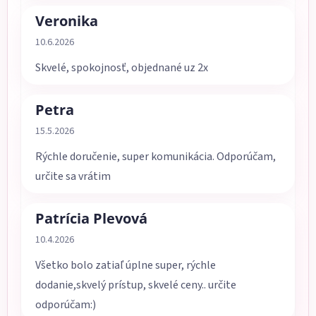
Veronika
Hodnotenie obchodu je 5 z 5 hviezdičiek.
10.6.2026
Skvelé, spokojnosť, objednané uz 2x
Petra
Hodnotenie obchodu je 5 z 5 hviezdičiek.
15.5.2026
Rýchle doručenie, super komunikácia. Odporúčam,
určite sa vrátim
Patrícia Plevová
Hodnotenie obchodu je 5 z 5 hviezdičiek.
10.4.2026
Všetko bolo zatiaľ úplne super, rýchle
dodanie,skvelý prístup, skvelé ceny.. určite
odporúčam:)