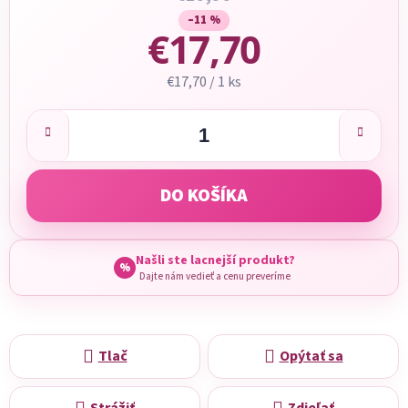
–11 %
€17,70
Jednotková cena:
€17,70 / 1 ks
DO KOŠÍKA
Našli ste lacnejší produkt?
%
Dajte nám vedieť a cenu preveríme
Tlač
Opýtať sa