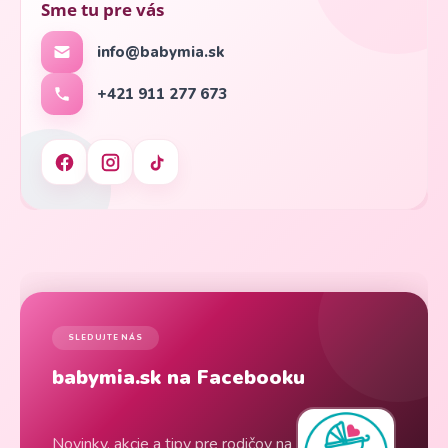
Sme tu pre vás
info@babymia.sk
+421 911 277 673
SLEDUJTE NÁS
babymia.sk na Facebooku
Novinky, akcie a tipy pre rodičov na