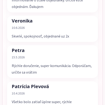
informovanie o stave objednávky. Určite ešte
objednám. Ďakujem
Veronika
Hodnotenie obchodu je 5 z 5 hviezdičiek.
10.6.2026
Skvelé, spokojnosť, objednané uz 2x
Petra
Hodnotenie obchodu je 5 z 5 hviezdičiek.
15.5.2026
Rýchle doručenie, super komunikácia. Odporúčam,
určite sa vrátim
Patrícia Plevová
Hodnotenie obchodu je 5 z 5 hviezdičiek.
10.4.2026
Všetko bolo zatiaľ úplne super, rýchle