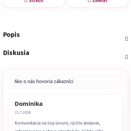
Strážiť
Zdieľať
Popis
Diskusia
Dominika
Hodnotenie obchodu je 5 z 5 hviezdičiek.
22.7.2026
Komunikácia na top úrovni, rýchle dodanie,