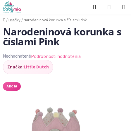
Prejsť
Hľadať
NÁKUP
na
KOŠÍK
obsah
Domov
/
Hračky
/
Narodeninová korunka s číslami Pink
Narodeninová korunka s
číslami Pink
Podrobnosti hodnotenia
Neohodnotené
Priemerné
Značka:
Little Dutch
hodnotenie
produktu
je
AKCIA
0,0
z
5
hviezdičiek.