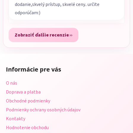
dodanie,skvelý prístup, skvelé ceny.. určite
odporúčam:)
Zobraziť ďalšie recenzie
Z
á
Informácie pre vás
p
ä
O nás
t
Doprava a platba
i
Obchodné podmienky
e
Podmienky ochrany osobných údajov
Kontakty
Hodnotenie obchodu