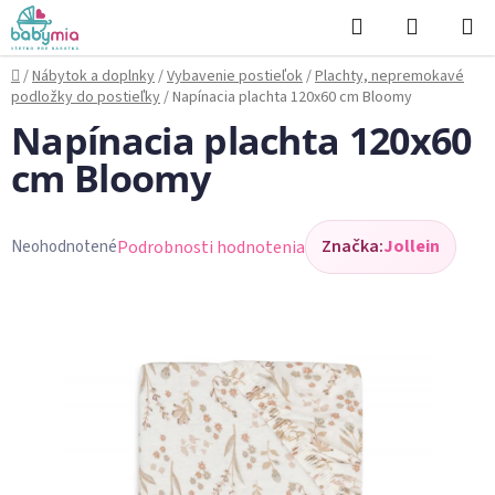
Prejsť
Hľadať
NÁKUP
na
KOŠÍK
obsah
Domov
/
Nábytok a doplnky
/
Vybavenie postieľok
/
Plachty, nepremokavé
podložky do postieľky
/
Napínacia plachta 120x60 cm Bloomy
Napínacia plachta 120x60
cm Bloomy
Značka:
Jollein
Podrobnosti hodnotenia
Neohodnotené
Priemerné
hodnotenie
produktu
je
0,0
z
5
hviezdičiek.