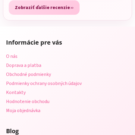
Zobraziť ďalšie recenzie
Z
á
Informácie pre vás
p
ä
O nás
t
Doprava a platba
i
Obchodné podmienky
e
Podmienky ochrany osobných údajov
Kontakty
Hodnotenie obchodu
Moja objednávka
Blog