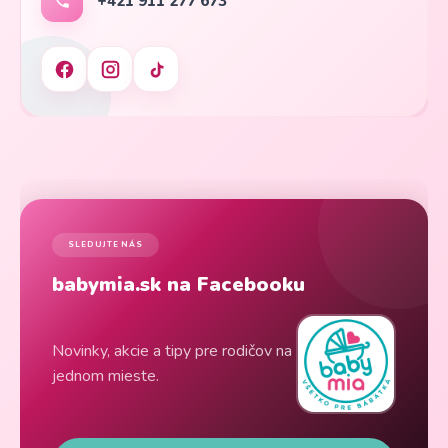
+421 911 277 673
SLEDUJTE NÁS
babymia.sk na Facebooku
Novinky, akcie a tipy pre rodičov na
jednom mieste.