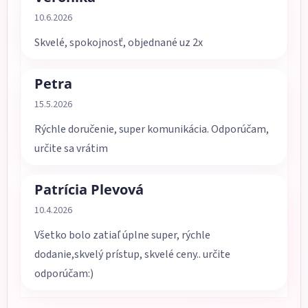
Hodnotenie obchodu je 5 z 5 hviezdičiek.
10.6.2026
Skvelé, spokojnosť, objednané uz 2x
Petra
Hodnotenie obchodu je 5 z 5 hviezdičiek.
15.5.2026
Rýchle doručenie, super komunikácia. Odporúčam,
určite sa vrátim
Patrícia Plevová
Hodnotenie obchodu je 5 z 5 hviezdičiek.
10.4.2026
Všetko bolo zatiaľ úplne super, rýchle
dodanie,skvelý prístup, skvelé ceny.. určite
odporúčam:)