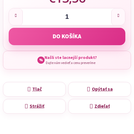
Jednotková cena:
DO KOŠÍKA
Našli ste lacnejší produkt?
%
Dajte nám vedieť a cenu preveríme
Tlač
Opýtať sa
Strážiť
Zdieľať