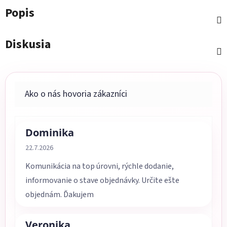
Popis
Diskusia
Dominika
Hodnotenie obchodu je 5 z 5 hviezdičiek.
22.7.2026
Komunikácia na top úrovni, rýchle dodanie,
informovanie o stave objednávky. Určite ešte
objednám. Ďakujem
Veronika