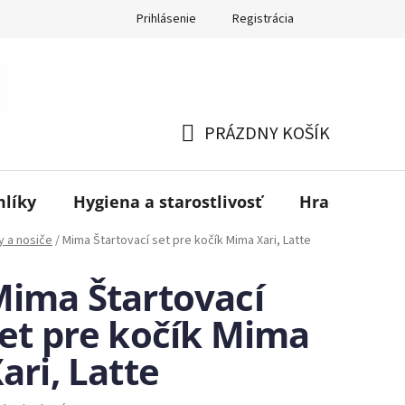
Prihlásenie
Registrácia
PRÁZDNY KOŠÍK
NÁKUPNÝ
KOŠÍK
mlíky
Hygiena a starostlivosť
Hračky
B
y a nosiče
/
Mima Štartovací set pre kočík Mima Xari, Latte
ima Štartovací
et pre kočík Mima
ari, Latte