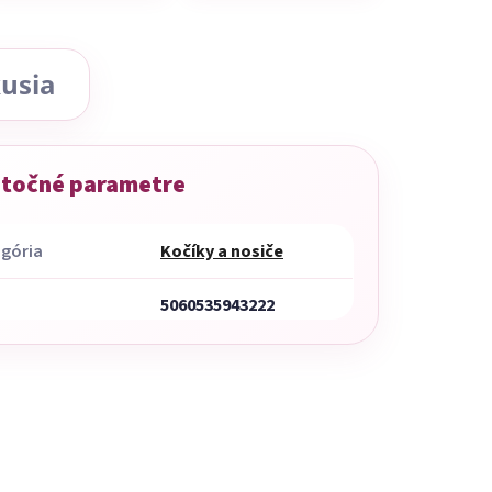
usia
točné parametre
gória
Kočíky a nosiče
5060535943222