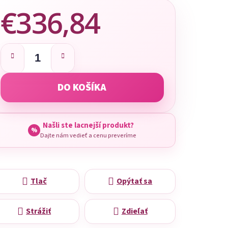
€336,84
Jednotková cena:
DO KOŠÍKA
Našli ste lacnejší produkt?
%
Dajte nám vedieť a cenu preveríme
Tlač
Opýtať sa
Strážiť
Zdieľať