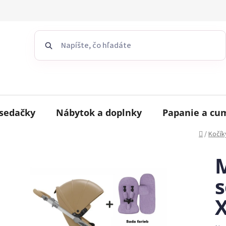
sedačky
Nábytok a doplnky
Papanie a cu
Domov
/
Kočík
M
s
X