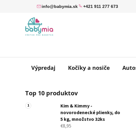
Prejsť
info@babymia.sk
+421 911 277 673
na
obsah
Výpredaj
Kočíky a nosiče
Auto
B
Top 10 produktov
o
č
Kim & Kimmy -
n
novorodenecké plienky, do
ý
5 kg, množstvo 32ks
p
€8,95
a