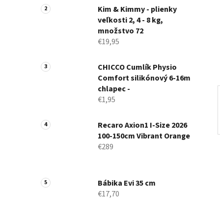
n
Kim & Kimmy - plienky
veľkosti 2, 4 - 8 kg,
e
množstvo 72
l
€19,95
CHICCO Cumlík Physio
Comfort silikónový 6-16m
chlapec -
€1,95
Recaro Axion1 I-Size 2026
100-150cm Vibrant Orange
€289
Bábika Evi 35 cm
€17,70