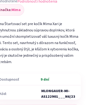
Podrobnosti hodnotenia
ohodnotené
iemerné
Značka:
Mima
dnotenie
oduktu
a Štartovací set pre kočík Mima Xari je
vyhnutnou základnou súpravou doplnkov, ktorá
m umožní skompletizovať váš luxusný kočík Mima
i. Tento set, navrhnutý s dôrazom na funkčnosť,
ezdičiek.
váciu a osobný štýl, je kľúčom k vytvoreniu kočíka,
rý je skutočne jedinečný a prispôsobený vašim
trebám.
Dostupnosť
9 dní
MLONGAUER-MI-
Kód:
AS122901___N6/23