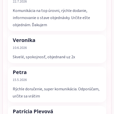
Hodnotenie obchodu je 5 z 5 hviezdičiek.
22.7.2026
Komunikácia na top úrovni, rýchle dodanie,
informovanie o stave objednávky. Určite ešte
objednám. Ďakujem
Veronika
Hodnotenie obchodu je 5 z 5 hviezdičiek.
10.6.2026
Skvelé, spokojnosť, objednané uz 2x
Petra
Hodnotenie obchodu je 5 z 5 hviezdičiek.
15.5.2026
Rýchle doručenie, super komunikácia. Odporúčam,
určite sa vrátim
Patrícia Plevová