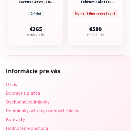
Cactus Green, 100-
Faktum Colette
150 cm
70x120 Biela
2-4 dni
Momentálne nedostupné
€265
€599
Jednotková
Jednotková
€265 / 1 ks
€599 / 1 ks
cena:
cena:
Z
á
Informácie pre vás
p
ä
O nás
t
Doprava a platba
i
Obchodné podmienky
e
Podmienky ochrany osobných údajov
Kontakty
Hodnotenie obchodu