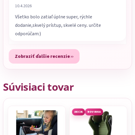
Hodnotenie obchodu je 5 z 5 hviezdičiek.
10.4.2026
Všetko bolo zatiaľ úplne super, rýchle
dodanie,skvelý prístup, skvelé ceny.. určite
odporúčam:)
Zobraziť ďalšie recenzie
Súvisiaci tovar
AKCIA
NOVINKA