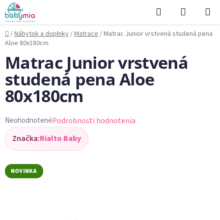
Prejsť
Hľadať
NÁKUP
na
KOŠÍK
obsah
Domov
/
Nábytok a doplnky
/
Matrace
/
Matrac Junior vrstvená studená pena
Aloe 80x180cm
Matrac Junior vrstvená
studená pena Aloe
80x180cm
Podrobnosti hodnotenia
Neohodnotené
Priemerné
Značka:
Rialto Baby
hodnotenie
produktu
je
NOVINKA
0,0
z
5
hviezdičiek.