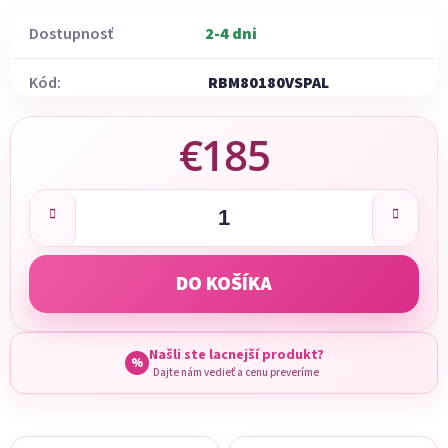
Dostupnosť
2-4 dni
Kód:
RBM80180VSPAL
€185
Jednotková cena:
DO KOŠÍKA
Našli ste lacnejší produkt?
%
Dajte nám vedieť a cenu preveríme