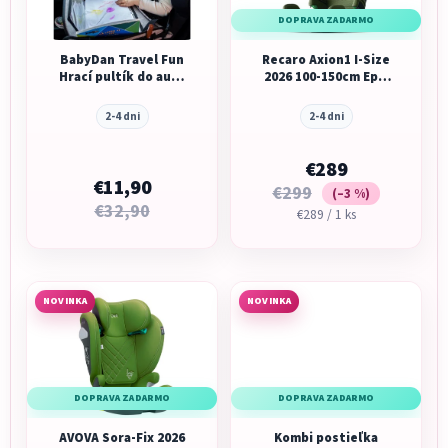
DOPRAVA ZADARMO
BabyDan Travel Fun
Recaro Axion1 I-Size
Hrací pultík do auta
2026 100-150cm Epic
na aktivity pre deti
Green
2-4 dni
2-4 dni
€289
€11,90
€299
(–3 %)
€32,90
Jednotková
€289 / 1 ks
cena:
NOVINKA
NOVINKA
DOPRAVA ZADARMO
DOPRAVA ZADARMO
AVOVA Sora-Fix 2026
Kombi postieľka