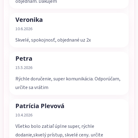
objednám. Ďakujem
Veronika
Hodnotenie obchodu je 5 z 5 hviezdičiek.
10.6.2026
Skvelé, spokojnosť, objednané uz 2x
Petra
Hodnotenie obchodu je 5 z 5 hviezdičiek.
15.5.2026
Rýchle doručenie, super komunikácia. Odporúčam,
určite sa vrátim
Patrícia Plevová
Hodnotenie obchodu je 5 z 5 hviezdičiek.
10.4.2026
Všetko bolo zatiaľ úplne super, rýchle
dodanie,skvelý prístup, skvelé ceny.. určite