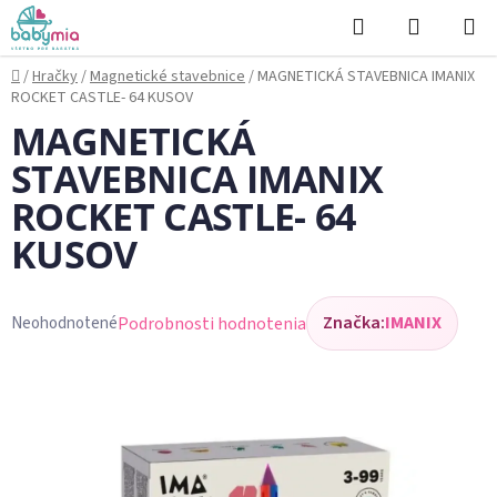
Prejsť
Hľadať
NÁKUP
na
KOŠÍK
obsah
Domov
/
Hračky
/
Magnetické stavebnice
/
MAGNETICKÁ STAVEBNICA IMANIX
ROCKET CASTLE- 64 KUSOV
MAGNETICKÁ
STAVEBNICA IMANIX
ROCKET CASTLE- 64
KUSOV
Značka:
IMANIX
Podrobnosti hodnotenia
Neohodnotené
Priemerné
hodnotenie
produktu
je
0,0
z