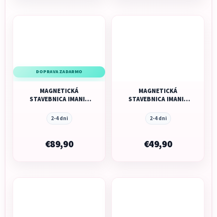
DOPRAVA ZADARMO
MAGNETICKÁ
MAGNETICKÁ
STAVEBNICA IMANIX
STAVEBNICA IMANIX
CLICKS - 140 (70+70)
IMABARS- 60 KUSOV
KUSOV
2-4 dni
2-4 dni
€89,90
€49,90