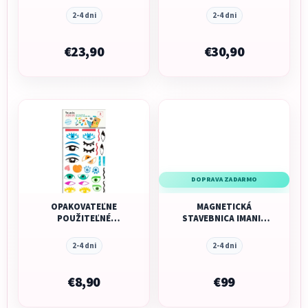
RED
KUSOV
2-4 dni
2-4 dni
€23,90
€30,90
DOPRAVA ZADARMO
OPAKOVATEĽNE
MAGNETICKÁ
POUŽITEĽNÉ
STAVEBNICA IMANIX
NÁLEPKY IMANIX - 2
CLASSIC - 100 KUSOV
HÁRKY
2-4 dni
2-4 dni
€8,90
€99