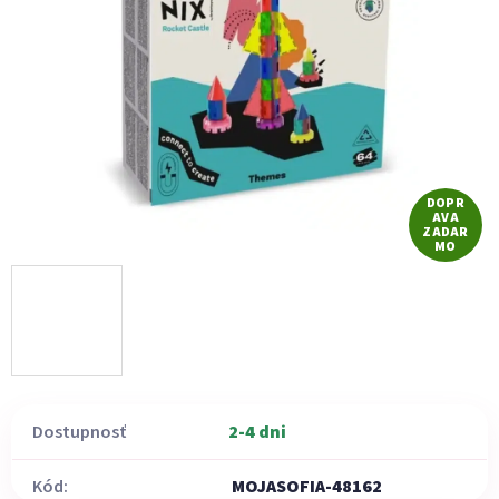
5
hviezdičiek.
DOPR
AVA
ZADAR
MO
Dostupnosť
2-4 dni
Kód:
MOJASOFIA-48162