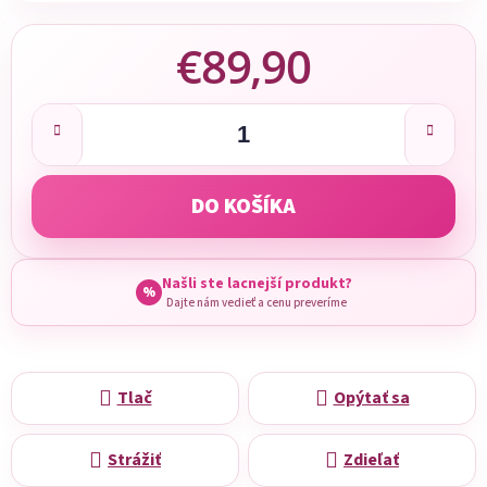
€89,90
Jednotková cena:
DO KOŠÍKA
Našli ste lacnejší produkt?
%
Dajte nám vedieť a cenu preveríme
Tlač
Opýtať sa
Strážiť
Zdieľať