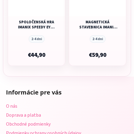
SPOLOČENSKÁ HRA
MAGNETICKÁ
IMANIX SPEEDY EYE -
STAVEBNICA IMANIX
28 KUSOV
CLASSIC - 60 KUSOV
2-4 dni
2-4 dni
€44,90
€59,90
Z
á
Informácie pre vás
p
ä
O nás
t
Doprava a platba
i
Obchodné podmienky
e
Podmienky ochrany osobných údajov