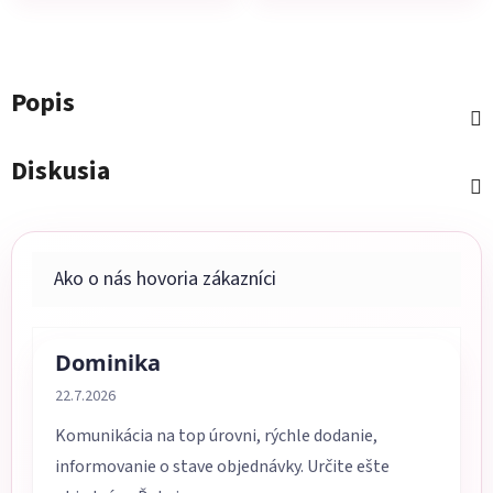
Popis
Diskusia
Dominika
Hodnotenie obchodu je 5 z 5 hviezdičiek.
22.7.2026
Komunikácia na top úrovni, rýchle dodanie,
informovanie o stave objednávky. Určite ešte