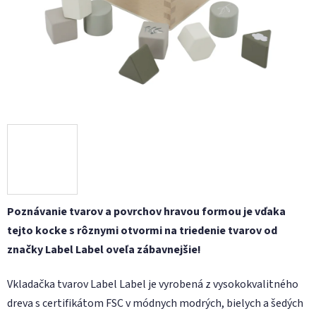
Poznávanie tvarov a povrchov hravou formou je vďaka
tejto kocke s rôznymi otvormi na triedenie tvarov od
značky Label Label oveľa zábavnejšie!
Vkladačka tvarov Label Label je vyrobená z vysokokvalitného
dreva s certifikátom FSC v módnych modrých, bielych a šedých