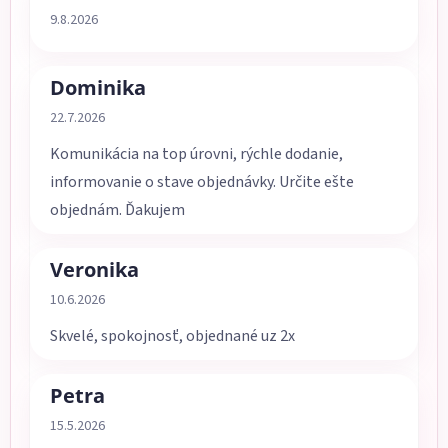
Hodnotenie obchodu je 5 z 5 hviezdičiek.
9.8.2026
Dominika
Hodnotenie obchodu je 5 z 5 hviezdičiek.
22.7.2026
Komunikácia na top úrovni, rýchle dodanie,
informovanie o stave objednávky. Určite ešte
objednám. Ďakujem
Veronika
Hodnotenie obchodu je 5 z 5 hviezdičiek.
10.6.2026
Skvelé, spokojnosť, objednané uz 2x
Petra
Hodnotenie obchodu je 5 z 5 hviezdičiek.
15.5.2026