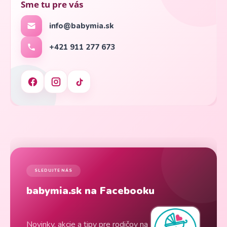
Sme tu pre vás
info@babymia.sk
+421 911 277 673
SLEDUJTE NÁS
babymia.sk na Facebooku
Novinky, akcie a tipy pre rodičov na