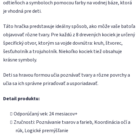
odtieňoch a symboloch pomocou farby na vodnej báze, ktorá
je vhodná pre deti.
Táto hračka predstavuje ideálny spôsob, ako môže vaše batoľa
objavovať rôzne tvary. Pre každú z 8 drevených kociek je určený
špecifický otvor, ktorým sa vojde dovnútra: kruh, štvorec,
šesťuholník a trojuholník. Niekoľko kociek tiež obsahuje
krásne symboly.
Deti sa hravou formou učia poznávať tvary a rôzne povrchy a
učia sa ich správne priraďovať a usporiadavať.
Detail produktu:
Odporúčaný vek: 24 mesiacov+
Zručnosti: Poznávanie tvarov a farieb, Koordinácia očí a
rúk, Logické premýšľanie