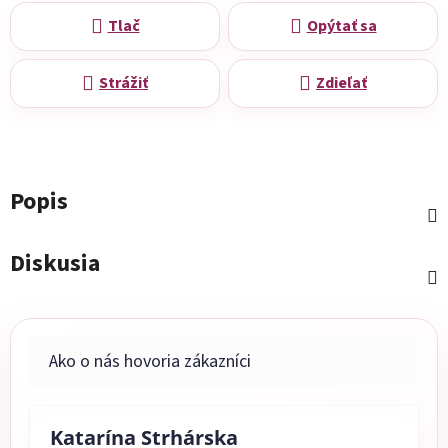
Tlač
Opýtať sa
Strážiť
Zdieľať
Popis
Diskusia
Katarína Strhárska