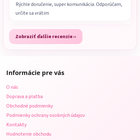
Rýchle doručenie, super komunikácia. Odporúčam,
určite sa vrátim
Zobraziť ďalšie recenzie
Z
á
Informácie pre vás
p
ä
O nás
t
Doprava a platba
i
Obchodné podmienky
e
Podmienky ochrany osobných údajov
Kontakty
Hodnotenie obchodu