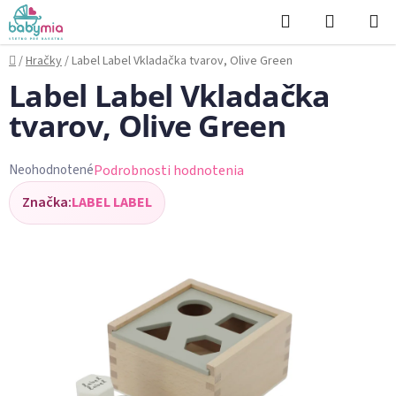
Prejsť
Hľadať
NÁKUP
na
KOŠÍK
obsah
Domov
/
Hračky
/
Label Label Vkladačka tvarov, Olive Green
Label Label Vkladačka
tvarov, Olive Green
Podrobnosti hodnotenia
Neohodnotené
Priemerné
Značka:
LABEL LABEL
hodnotenie
produktu
je
0,0
z
5
hviezdičiek.